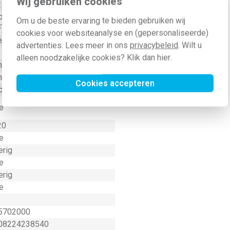
Wij gebruiken cookies
t
bridestekker CEE 7/7 (Type
Om u de beste ervaring te bieden gebruiken wij
F)
cookies voor websiteanalyse en (gepersonaliseerde)
ermoplast
advertenties. Lees meer in ons
privacybeleid
. Wilt u
alleen noodzakelijke cookies? Klik dan
hier
.
nststof
hroefklem
Cookies accepteren
cht
e
20
e
erig
e
erig
e
5702000
08224238540