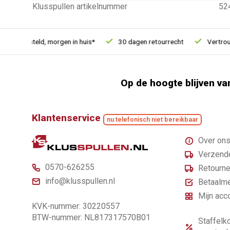
Klusspullen artikelnummer
52
1u besteld, morgen in huis*
30 dagen retourrecht
Vertrouwd 
Op de hoogte blijven va
Klantenservice
nu telefonisch niet bereikbaar
Over on
Verzende
0570-626255
Retourne
info@klusspullen.nl
Betaalm
Mijn acc
KVK-nummer: 30220557
BTW-nummer: NL817317570B01
Staffelko