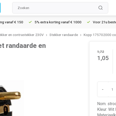
anaf € 150
5% extra korting vanaf € 1000
Voor 21u besteld, m
ekker en contrastekker 230V
Stekker randaarde
Kopp 175702000 cont
t randaarde en
1,72
1,05
-
Nom. stro
Kleur: Wit
Materiaalk