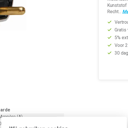
Kunststof 
Recht...
Me
Vertro
Gratis
5% ext
Voor 2
30 dag
arde
 Ampère (A)
 Volt (V)