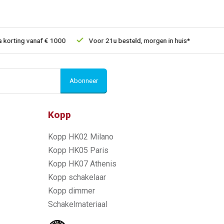
rting vanaf € 1000
Voor 21u besteld, morgen in huis*
30 dag
Abonneer
Kopp
Kopp HK02 Milano
Kopp HK05 Paris
Kopp HK07 Athenis
Kopp schakelaar
Kopp dimmer
Schakelmateriaal