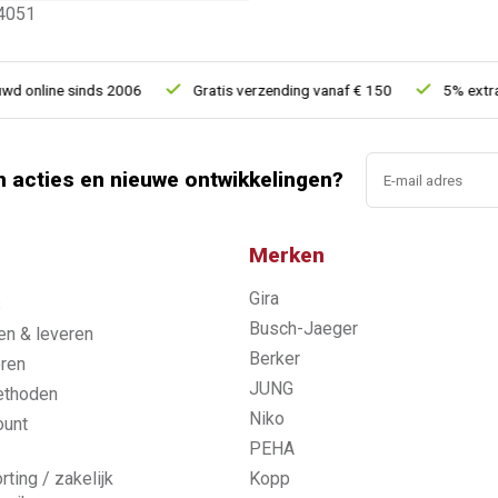
4051
online sinds 2006
Gratis verzending vanaf € 150
5% extra ko
n acties en nieuwe ontwikkelingen?
Merken
Gira
s
Busch-Jaeger
n & leveren
Berker
ren
JUNG
ethoden
Niko
ount
PEHA
rting / zakelijk
Kopp