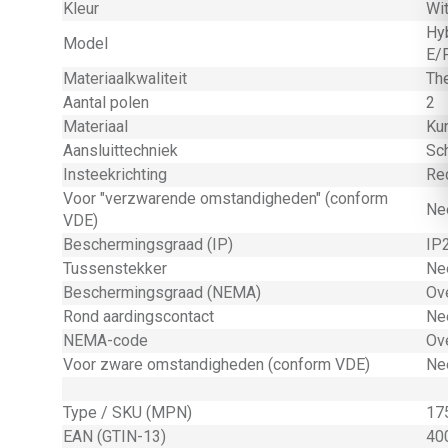
Kleur
Wi
Hy
Model
E/
Materiaalkwaliteit
Th
Aantal polen
2
Materiaal
Ku
Aansluittechniek
Sc
Insteekrichting
Re
Voor "verzwarende omstandigheden" (conform
Ne
VDE)
Beschermingsgraad (IP)
IP
Tussenstekker
Ne
Beschermingsgraad (NEMA)
Ov
Rond aardingscontact
Ne
NEMA-code
Ov
Voor zware omstandigheden (conform VDE)
Ne
Type / SKU (MPN)
17
EAN (GTIN-13)
40