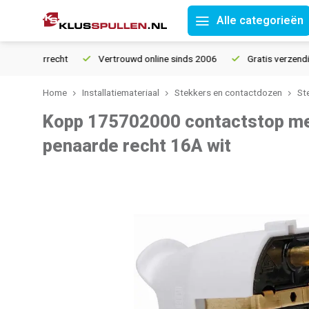
Alle categorieën
retourrecht
Vertrouwd online sinds 2006
Gratis verzending v
Home
Installatiemateriaal
Stekkers en contactdozen
St
Kopp 175702000 contactstop me
penaarde recht 16A wit