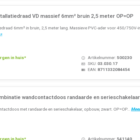
stallatiedraad VD massief 6mm² bruin 2,5 meter OP=OP
iedraad 6mm² in bruin, 2,5 meter lang. Massieve PVC-ader voor 450/750V-ins
 »
rgen in huis*
Artikelnummer:
500230
SKU:
03.030.17
EAN:
8711332084454
ombinatie wandcontactdoos randaarde en serieschakela
ntactdoos met randaarde en serieschakelaar, opbouw, zwart. OP=OP...
Meer
rgen in huis*
Artikelnummer:
541140