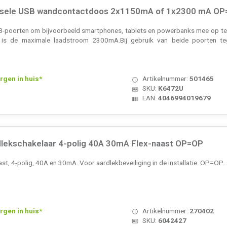
ersele USB wandcontactdoos 2x1150mA of 1x2300 mA O
-poorten om bijvoorbeeld smartphones, tablets en powerbanks mee op te l
 is de maximale laadstroom 2300mA.Bij gebruik van beide poorten teg
rgen in huis*
Artikelnummer:
501465
SKU:
K6472U
EAN:
4046994019679
lekschakelaar 4-polig 40A 30mA Flex-naast OP=OP
st, 4-polig, 40A en 30mA. Voor aardlekbeveiliging in de installatie. OP=OP..
rgen in huis*
Artikelnummer:
270402
SKU:
6042427