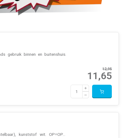
s gebruik binnen en buitenshuis.
12,95
11,65
elbaar), kunststof wit. OP=OP...