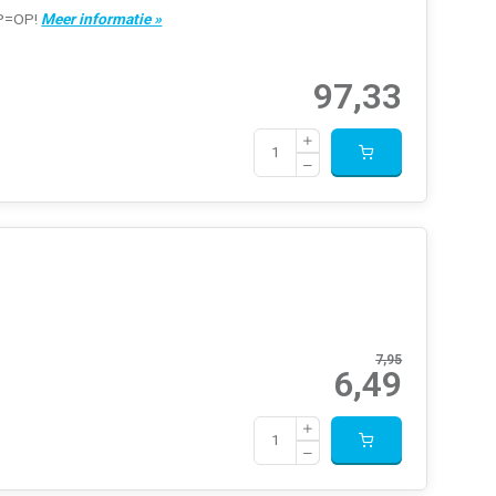
 OP=OP!
Meer informatie »
97,33
7,95
6,49