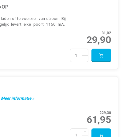
P=OP
aden of te voorzien van stroom. Bij
elijk levert elke poort 1150 mA.
31,02
29,90
.
Meer informatie »
229,30
61,95