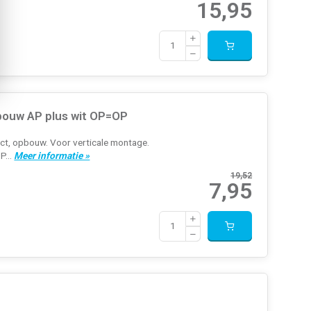
15,95
bouw AP plus wit OP=OP
ct, opbouw. Voor verticale montage.
P...
Meer informatie »
19,52
7,95