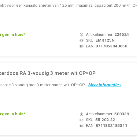
schikt voor een kanaaldiameter van 125 mm, maximaal capaciteit 200 m³/h,
rgen in huis*
Artikelnummer:
224524
SKU:
EMR125N
EAN:
8717853040658
kkerdoos RA 3-voudig 3 meter wit OP=OP
aarde 3-voudig met 3 meter snoer, wit. OP=OP...
Meer informatie »
rgen in huis*
Artikelnummer:
500339
SKU:
55.202.22
EAN:
8711332185311