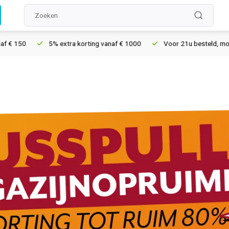
5% extra korting vanaf € 1000
Voor 21u besteld, morgen in huis*