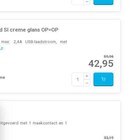
d SI creme glans OP=OP
max. 2,4A USB-laadstroom, met
 »
59,96
42,95
eme
 Uitgevoerd met 1 maakcontact en 1
33,19