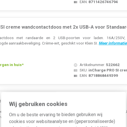
EAN:
8711426746794
SI creme wandcontactdoos met 2x USB-A voor Standaar
ctdoos met randaarde en 2 USB-poorten voor laden. 16A/250V, 
ogde aanraakbeveiliging. Crème-wit, geschikt voor Klein SI.
Meer informatie
rgen in huis*
Artikelnummer:
522662
SKU:
inCharge PRO SI cr
EAN:
8718868449399
pcontactmodule 1xNC en 1xNO OP=OP
Wij gebruiken cookies
epolige hulpcontactmodule met frontbevestiging en schroefaansluiting.
Om u de beste ervaring te bieden gebruiken wij
t voor AC-15 230V, 4A. OP=OP...
Meer informatie »
cookies voor websiteanalyse en (gepersonaliseerde)