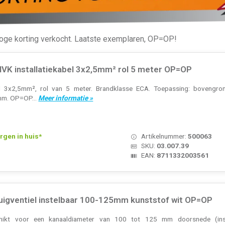
oge korting verkocht. Laatste exemplaren, OP=OP!
MVK installatiekabel 3x2,5mm² rol 5 meter OP=OP
 3x2,5mm², rol van 5 meter. Brandklasse ECA. Toepassing: bovengrond
 mm. OP=OP...
Meer informatie »
rgen in huis*
Artikelnummer:
500063
SKU:
03.007.39
EAN:
8711332003561
zuigventiel instelbaar 100-125mm kunststof wit OP=OP
schikt voor een kanaaldiameter van 100 tot 125 mm doorsnede (inst