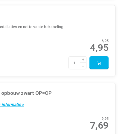
tallaties en nette vaste bekabeling.
6,95
4,95
ar opbouw zwart OP=OP
 informatie »
9,95
7,69