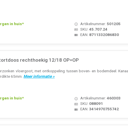
rgen in huis*
Artikelnummer:
501205
SKU:
45.707.24
EAN:
8711332086830
tortdoos rechthoekig 12/18 OP=OP
rzonken vloergoot, met ontkoppeling tussen boven- en bodemdeel. Kana
erdikte 65mm.
Meer informatie »
rgen in huis*
Artikelnummer:
460303
SKU:
088091
EAN:
3414970755742