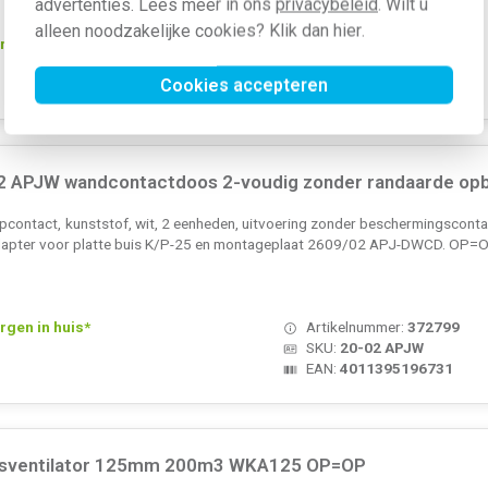
advertenties. Lees meer in ons
privacybeleid
. Wilt u
alleen noodzakelijke cookies? Klik dan
hier
.
rgen in huis*
Artikelnummer:
238864
SKU:
11DDILE
Cookies accepteren
EAN:
4015080498247
2 APJW wandcontactdoos 2-voudig zonder randaarde op
ontact, kunststof, wit, 2 eenheden, uitvoering zonder beschermingsconta
apter voor platte buis K/P-25 en montageplaat 2609/02 APJ-DWCD. OP=O
rgen in huis*
Artikelnummer:
372799
SKU:
20-02 APJW
EAN:
4011395196731
isventilator 125mm 200m3 WKA125 OP=OP