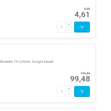
5,95
4,61
albreedte 75-225mm, hoogte kanaal
191,54
99,48