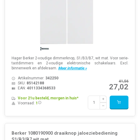
Hager Berker 2-voudige dimmerknop, S1/B3/B7, wit mat. Voor serie-
tastdimmers en 2-voudige elektronische schakelaars. Excl.
binnenwerk en afdekraam.
Meer informatie »
Artikelnummer:
342250
41,56
SKU:
85142188
27,02
EAN:
4011334368533
Voor 21u besteld, morgen in huis*
Voorraad:
1
Berker 1080190900 draaiknop jaloeziebediening
S1/B3/B7 wit mat