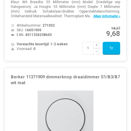
Kleur: Wit Breedte: 55 Millimeter (mm) Model: Driedelige wip
Halogeenvrij: Ja Hoogte: 55 Millimeter (mm) Diepte: 7 Millimeter
(mm) Gebruik: Schakelaar/drukker Oppervlaktebescherming:
Onbehandeld Materiaalkwaliteit: Thermoplast Ma...
Meer informatie »
Artikelnummer:
271052
18,27
SKU:
16651909
9,68
EAN:
4011334238645
Verwachte levertijd: 1-2 weken
Voorraad:
0
Berker 11371909 dimmerknop draaidimmer S1/B3/B7
wit mat