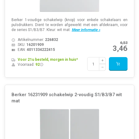
Berker 1-voudige schakelwip (knop) voor enkele schakelaars en
pulsdrukkers. Dient te worden afgewerkt met een afdekraam, voor
de series S1/B3/B7. Kleur: wit mat.
Meer informatie »
Artikelnummer:
226832
6,53
SKU:
16201909
3,46
EAN:
4011334222415
Voor 21u besteld, morgen in huis*
Voorraad:
92
Berker 16231909 schakelwip 2-voudig S1/B3/B7 wit
mat