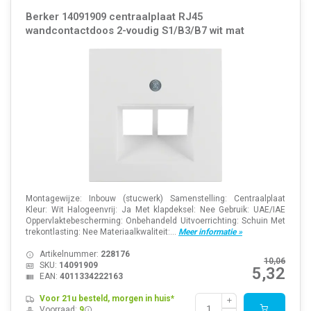
Berker 14091909 centraalplaat RJ45
wandcontactdoos 2-voudig S1/B3/B7 wit mat
Montagewijze: Inbouw (stucwerk) Samenstelling: Centraalplaat
Kleur: Wit Halogeenvrij: Ja Met klapdeksel: Nee Gebruik: UAE/IAE
Oppervlaktebescherming: Onbehandeld Uitvoerrichting: Schuin Met
trekontlasting: Nee Materiaalkwaliteit:...
Meer informatie »
Artikelnummer:
228176
10,06
SKU:
14091909
5,32
EAN:
4011334222163
Voor 21u besteld, morgen in huis*
Voorraad:
9