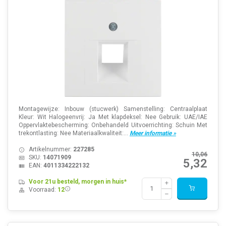
Montagewijze: Inbouw (stucwerk) Samenstelling: Centraalplaat
Kleur: Wit Halogeenvrij: Ja Met klapdeksel: Nee Gebruik: UAE/IAE
Oppervlaktebescherming: Onbehandeld Uitvoerrichting: Schuin Met
trekontlasting: Nee Materiaalkwaliteit:...
Meer informatie »
Artikelnummer:
227285
10,06
SKU:
14071909
5,32
EAN:
4011334222132
Voor 21u besteld, morgen in huis*
Voorraad:
12