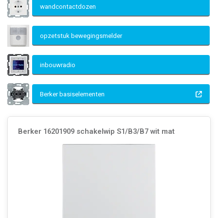
wandcontactdozen
opzetstuk bewegingsmelder
inbouwradio
Berker basiselementen
Berker 16201909 schakelwip S1/B3/B7 wit mat