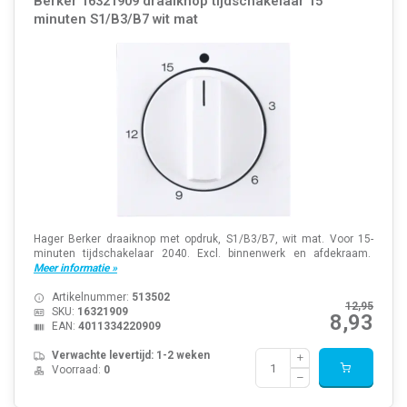
Berker 16321909 draaiknop tijdschakelaar 15
minuten S1/B3/B7 wit mat
Hager Berker draaiknop met opdruk, S1/B3/B7, wit mat. Voor 15-
minuten tijdschakelaar 2040. Excl. binnenwerk en afdekraam.
Meer informatie »
Artikelnummer:
513502
12,95
SKU:
16321909
8,93
EAN:
4011334220909
Verwachte levertijd: 1-2 weken
Voorraad:
0