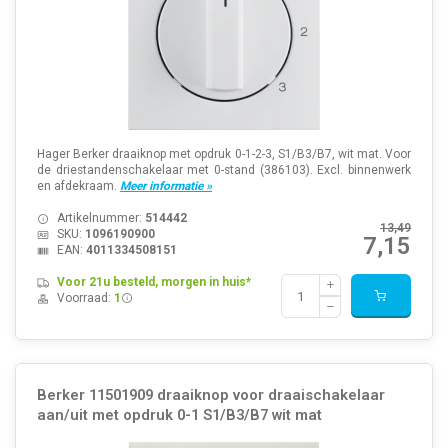
Hager Berker draaiknop met opdruk 0-1-2-3, S1/B3/B7, wit mat. Voor
de driestandenschakelaar met 0-stand (386103). Excl. binnenwerk
en afdekraam.
Meer informatie »
Artikelnummer:
514442
13,49
SKU:
1096190900
7,15
EAN:
4011334508151
Voor 21u besteld, morgen in huis*
Voorraad:
1
Berker 11501909 draaiknop voor draaischakelaar
aan/uit met opdruk 0-1 S1/B3/B7 wit mat