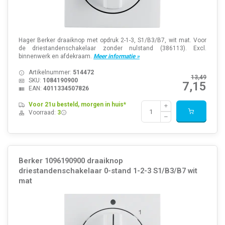
Hager Berker draaiknop met opdruk 2-1-3, S1/B3/B7, wit mat. Voor
de driestandenschakelaar zonder nulstand (386113). Excl.
binnenwerk en afdekraam.
Meer informatie »
Artikelnummer:
514472
13,49
SKU:
1084190900
7,15
EAN:
4011334507826
Voor 21u besteld, morgen in huis*
Voorraad:
3
Berker 1096190900 draaiknop
driestandenschakelaar 0-stand 1-2-3 S1/B3/B7 wit
mat