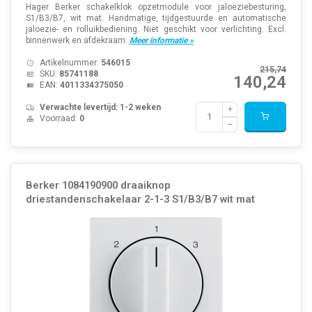
Hager Berker schakelklok opzetmodule voor jaloeziebesturing,
S1/B3/B7, wit mat. Handmatige, tijdgestuurde en automatische
jaloezie- en rolluikbediening. Niet geschikt voor verlichting. Excl.
binnenwerk en afdekraam.
Meer informatie »
Artikelnummer:
546015
215,74
SKU:
85741188
140,24
EAN:
4011334375050
Verwachte levertijd: 1-2 weken
Voorraad:
0
Berker 1084190900 draaiknop
driestandenschakelaar 2-1-3 S1/B3/B7 wit mat