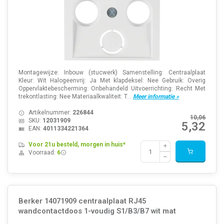
Montagewijze: Inbouw (stucwerk) Samenstelling: Centraalplaat
Kleur: Wit Halogeenvrij: Ja Met klapdeksel: Nee Gebruik: Overig
Oppervlaktebescherming: Onbehandeld Uitvoerrichting: Recht Met
trekontlasting: Nee Materiaalkwaliteit: T...
Meer informatie »
Artikelnummer:
226844
10,06
SKU:
12031909
5,32
EAN:
4011334221364
Voor 21u besteld, morgen in huis*
Voorraad:
6
Berker 14071909 centraalplaat RJ45
wandcontactdoos 1-voudig S1/B3/B7 wit mat