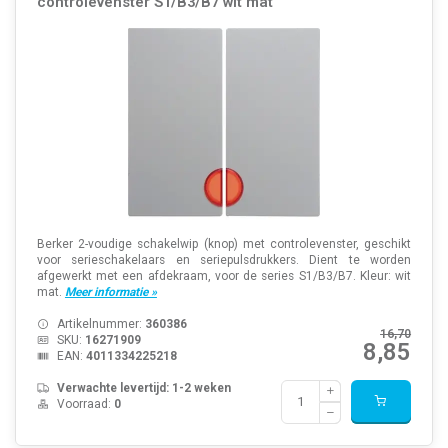
controlevenster S1/B3/B7 wit mat
Berker 2-voudige schakelwip (knop) met controlevenster, geschikt
voor serieschakelaars en seriepulsdrukkers. Dient te worden
afgewerkt met een afdekraam, voor de series S1/B3/B7. Kleur: wit
mat.
Meer informatie »
Artikelnummer:
360386
16,70
SKU:
16271909
8,85
EAN:
4011334225218
Verwachte levertijd: 1-2 weken
Voorraad:
0