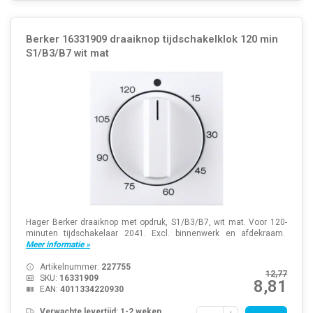
Berker 16331909 draaiknop tijdschakelklok 120 min
S1/B3/B7 wit mat
Hager Berker draaiknop met opdruk, S1/B3/B7, wit mat. Voor 120-
minuten tijdschakelaar 2041. Excl. binnenwerk en afdekraam.
Meer informatie »
Artikelnummer:
227755
12,77
SKU:
16331909
8,81
EAN:
4011334220930
Verwachte levertijd: 1-2 weken