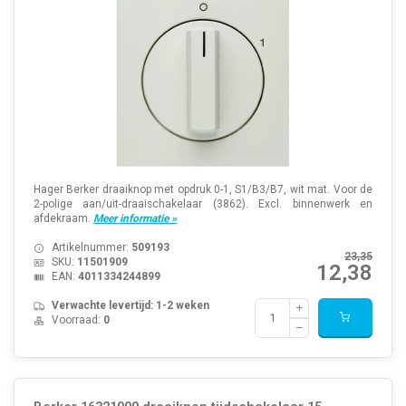
Hager Berker draaiknop met opdruk 0-1, S1/B3/B7, wit mat. Voor de
2-polige aan/uit-draaischakelaar (3862). Excl. binnenwerk en
afdekraam.
Meer informatie »
Artikelnummer:
509193
23,35
SKU:
11501909
12,38
EAN:
4011334244899
Verwachte levertijd: 1-2 weken
Voorraad:
0