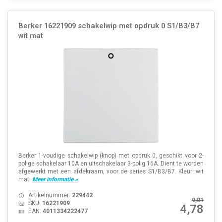
Berker 16221909 schakelwip met opdruk 0 S1/B3/B7
wit mat
Berker 1-voudige schakelwip (knop) met opdruk 0, geschikt voor 2-
polige schakelaar 10A en uitschakelaar 3-polig 16A. Dient te worden
afgewerkt met een afdekraam, voor de series S1/B3/B7. Kleur: wit
mat.
Meer informatie »
Artikelnummer:
229442
9,01
SKU:
16221909
4,78
EAN:
4011334222477