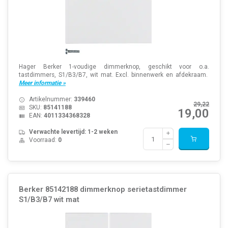
Hager Berker 1-voudige dimmerknop, geschikt voor o.a.
tastdimmers, S1/B3/B7, wit mat. Excl. binnenwerk en afdekraam.
Meer informatie »
Artikelnummer:
339460
29,22
SKU:
85141188
19,00
EAN:
4011334368328
Verwachte levertijd: 1-2 weken
Voorraad:
0
Berker 85142188 dimmerknop serietastdimmer
S1/B3/B7 wit mat