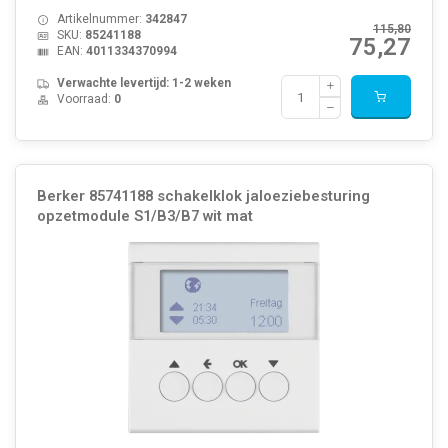
Artikelnummer:
342847
115,80
SKU:
85241188
75,27
EAN:
4011334370994
Verwachte levertijd: 1-2 weken
Voorraad:
0
Berker 85741188 schakelklok jaloeziebesturing
opzetmodule S1/B3/B7 wit mat