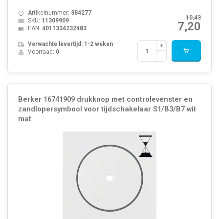
Artikelnummer:
384277
10,43
SKU:
11309909
7,20
EAN:
4011334232483
Verwachte levertijd: 1-2 weken
Voorraad:
0
Berker 16741909 drukknop met controlevenster en
zandlopersymbool voor tijdschakelaar S1/B3/B7 wit
mat