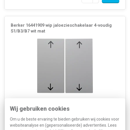
Berker 16441909 wip jaloezieschakelaar 4-voudig
S1/B3/B7 wit mat
Hager Berker 2-voudige wip met dubbele pijlsymbolen, S1/B3/B7, wit
mat. Voor serie-pulsdrukker 503404. Excl. binnenwerk en
Wij gebruiken cookies
afdekraam.
Meer informatie »
Om u de beste ervaring te bieden gebruiken wij cookies voor
Artikelnummer:
445340
16,82
SKU:
16441909
websiteanalyse en (gepersonaliseerde) advertenties. Lees
8,92
EAN:
4011334221838