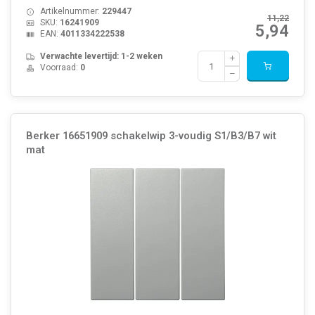
Artikelnummer:
229447
11,22
SKU:
16241909
5,94
EAN:
4011334222538
Verwachte levertijd: 1-2 weken
Voorraad:
0
Berker 16651909 schakelwip 3-voudig S1/B3/B7 wit
mat