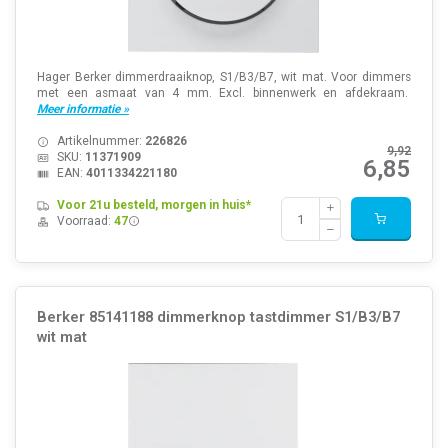
Hager Berker dimmerdraaiknop, S1/B3/B7, wit mat. Voor dimmers
met een asmaat van 4 mm. Excl. binnenwerk en afdekraam.
Meer informatie »
Artikelnummer:
226826
9,92
SKU:
11371909
6,85
EAN:
4011334221180
Voor 21u besteld, morgen in huis*
Voorraad:
47
Berker 85141188 dimmerknop tastdimmer S1/B3/B7
wit mat