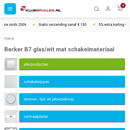
0
Gratis verzending vanaf € 150
5% extra korting vanaf € 1000
Home
Berker B7 glas/wit mat schakelmateriaal
alle producten
schakelwippen
dimmer-, tijd- en jaloezieknop
centraalplaten