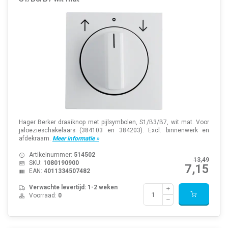
Hager Berker draaiknop met pijlsymbolen, S1/B3/B7, wit mat. Voor
jaloezieschakelaars (384103 en 384203). Excl. binnenwerk en
afdekraam.
Meer informatie »
Artikelnummer:
514502
13,49
SKU:
1080190900
7,15
EAN:
4011334507482
Verwachte levertijd: 1-2 weken
Voorraad:
0