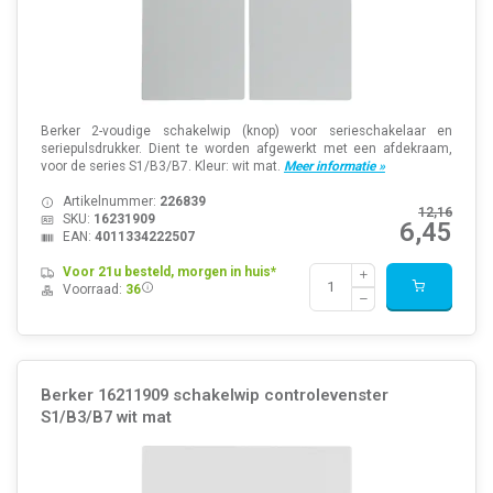
Berker 2-voudige schakelwip (knop) voor serieschakelaar en
seriepulsdrukker. Dient te worden afgewerkt met een afdekraam,
voor de series S1/B3/B7. Kleur: wit mat.
Meer informatie »
Artikelnummer:
226839
12,16
SKU:
16231909
6,45
EAN:
4011334222507
Voor 21u besteld, morgen in huis*
Voorraad:
36
Berker 16211909 schakelwip controlevenster
S1/B3/B7 wit mat