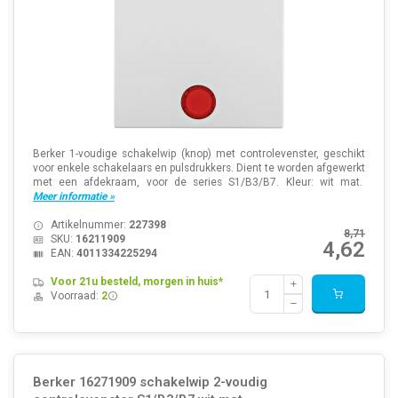
Berker 1-voudige schakelwip (knop) met controlevenster, geschikt
voor enkele schakelaars en pulsdrukkers. Dient te worden afgewerkt
met een afdekraam, voor de series S1/B3/B7. Kleur: wit mat.
Meer informatie »
Artikelnummer:
227398
8,71
SKU:
16211909
4,62
EAN:
4011334225294
Voor 21u besteld, morgen in huis*
Voorraad:
2
Berker 16271909 schakelwip 2-voudig