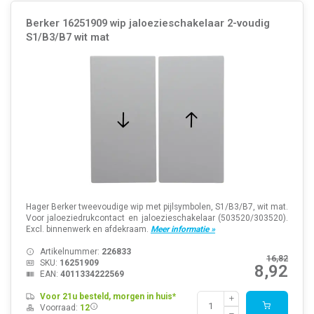
Berker 16251909 wip jaloezieschakelaar 2-voudig
S1/B3/B7 wit mat
Hager Berker tweevoudige wip met pijlsymbolen, S1/B3/B7, wit mat.
Voor jaloeziedrukcontact en jaloezieschakelaar (503520/303520).
Excl. binnenwerk en afdekraam.
Meer informatie »
Artikelnummer:
226833
16,82
SKU:
16251909
8,92
EAN:
4011334222569
Voor 21u besteld, morgen in huis*
Voorraad:
12