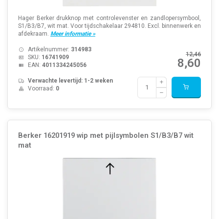
Hager Berker drukknop met controlevenster en zandlopersymbool,
S1/B3/B7, wit mat. Voor tijdschakelaar 294810. Excl. binnenwerk en
afdekraam.
Meer informatie »
Artikelnummer:
314983
12,46
SKU:
16741909
8,60
EAN:
4011334245056
Verwachte levertijd: 1-2 weken
Voorraad:
0
Berker 16201919 wip met pijlsymbolen S1/B3/B7 wit
mat