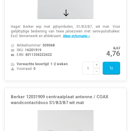
Hager Berker wip met pijlsymbolen, S1/B3/B7, wit mat. Voor
gelijktijdige bediening van twee jaloezieën met serie-pulsdrukker.
Excl. binnenwerk en afdekraam.
Meer informatie »
Artikelnummer:
509068
8,97
SKU:
16201919
4,76
EAN:
4011334222422
Verwachte levertijd: 1-2 weken
Voorraad:
0
Berker 12031909 centraalplaat antenne / COAX
wandcontactdoos S1/B3/B7 wit mat