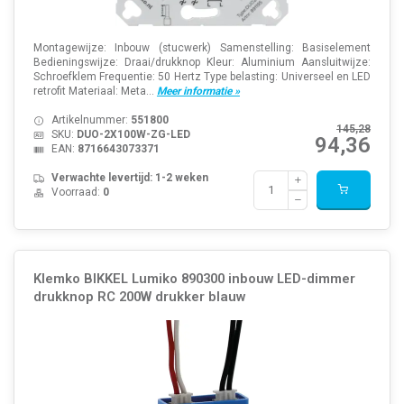
Montagewijze: Inbouw (stucwerk) Samenstelling: Basiselement
Bedieningswijze: Draai/drukknop Kleur: Aluminium Aansluitwijze:
Schroefklem Frequentie: 50 Hertz Type belasting: Universeel en LED
retrofit Materiaal: Meta...
Meer informatie »
Artikelnummer:
551800
145,28
SKU:
DUO-2X100W-ZG-LED
94,36
EAN:
8716643073371
Verwachte levertijd: 1-2 weken
Voorraad:
0
Klemko BIKKEL Lumiko 890300 inbouw LED-dimmer
drukknop RC 200W drukker blauw