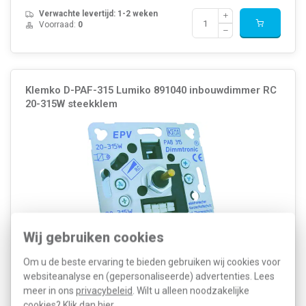
Verwachte levertijd: 1-2 weken
Voorraad:
0
Klemko D-PAF-315 Lumiko 891040 inbouwdimmer RC
20-315W steekklem
Wij gebruiken cookies
Om u de beste ervaring te bieden gebruiken wij cookies voor
Klemko/Lumiko universele inbouwdimmer met fase-afsnijding (20 -
websiteanalyse en (gepersonaliseerde) advertenties. Lees
315 W), geschikt voor 230 V gloei- en halogeenlampen, dimbare
meer in ons
privacybeleid
. Wilt u alleen noodzakelijke
LED-verlichting en elektronische transformatoren. Geschikt voor
wisselschakeling met een traditionele wisselschakelaar.
cookies? Klik dan
hier
.