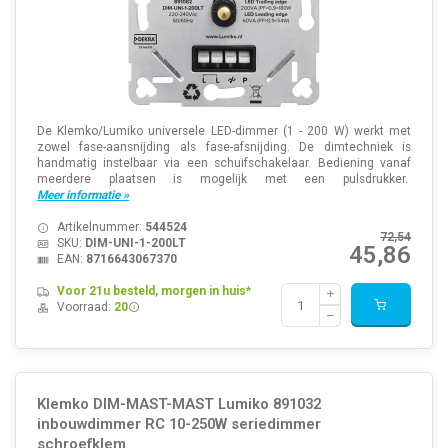
De Klemko/Lumiko universele LED-dimmer (1 - 200 W) werkt met
zowel fase-aansnijding als fase-afsnijding. De dimtechniek is
handmatig instelbaar via een schuifschakelaar. Bediening vanaf
meerdere plaatsen is mogelijk met een pulsdrukker.
Meer informatie »
Artikelnummer:
544524
72,54
SKU:
DIM-UNI-1-200LT
45,86
EAN:
8716643067370
Voor 21u besteld, morgen in huis*
Voorraad:
20
Klemko DIM-MAST-MAST Lumiko 891032
inbouwdimmer RC 10-250W seriedimmer
schroefklem