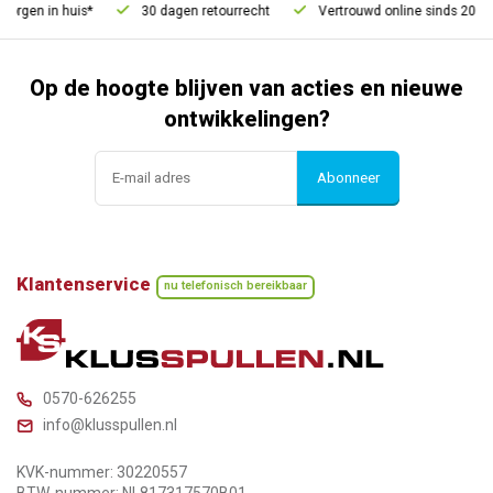
en in huis*
30 dagen retourrecht
Vertrouwd online sinds 2006
Op de hoogte blijven van acties en nieuwe
ontwikkelingen?
Abonneer
Klantenservice
nu telefonisch bereikbaar
0570-626255
info@klusspullen.nl
KVK-nummer: 30220557