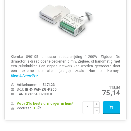
Klemko 890105 dimactor faseafsnijding 1-200W Zigbee. De
dimactor is draadloos te bedienen d.m.v. Zigbee, of handmatig met
een pulsdrukker. Een zigbee netwerk kan worden gecreëerd door
een externe controller (brdige) zoals Hue of Homey.
Meer informatie »
Artikelnummer:
547423
118,86
SKU:
IB-D-PAF-ZG-P200
75,14
EAN:
8716643070318
Voor 21u besteld, morgen in huis*
Voorraad:
10