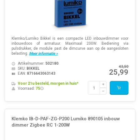
Klemko/Lumiko Bikkel is een compacte LED inbouwdimmer voor
inbouwdoos of armatuur. Maximaal 200W. Bediening via
pulsdrukker, de module past de dimcurve aan op de aangesloten
belasting.
Meer informatie »
Artikelnummer:
502180
43,50
SKU:
BIKKEL
25,99
EAN:
8716643063143
Voor 21u besteld, morgen in huis*
Voorraad:
75
Klemko IB-D-PAF-ZG-P200 Lumiko 890105 inbouw
dimmer Zigbee RC 1-200W