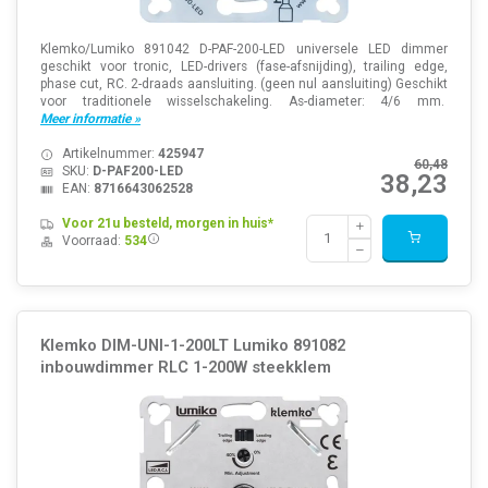
Klemko/Lumiko 891042 D-PAF-200-LED universele LED dimmer
geschikt voor tronic, LED-drivers (fase-afsnijding), trailing edge,
phase cut, RC. 2-draads aansluiting. (geen nul aansluiting) Geschikt
voor traditionele wisselschakeling. As-diameter: 4/6 mm.
Meer informatie »
Artikelnummer:
425947
60,48
SKU:
D-PAF200-LED
38,23
EAN:
8716643062528
Voor 21u besteld, morgen in huis*
Voorraad:
534
Klemko DIM-UNI-1-200LT Lumiko 891082
inbouwdimmer RLC 1-200W steekklem