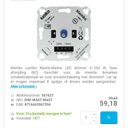
Klemko Lumiko Master-Master LED dimmer 0–250 W, fase-
afsnijding (RC). Geschikt voor de meeste A-merken
schakelmateriaal en voor wisselschakeling met dimmers*. Let op:
er mogen maximaal 8 spotjes of drivers worden aangesloten.
Meer informatie »
Artikelnummer:
547427
99,43
SKU:
DIM-MAST-MAST
59,18
EAN:
8716643067394
Voor 21u besteld, morgen in huis*
Voorraad:
10