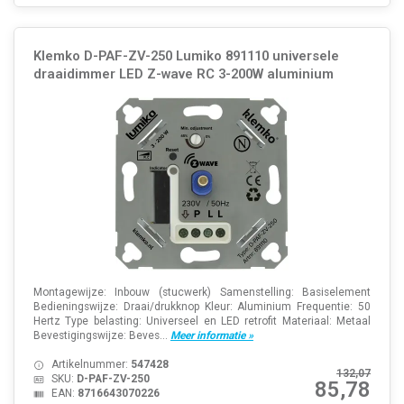
Klemko D-PAF-ZV-250 Lumiko 891110 universele
draaidimmer LED Z-wave RC 3-200W aluminium
Montagewijze: Inbouw (stucwerk) Samenstelling: Basiselement
Bedieningswijze: Draai/drukknop Kleur: Aluminium Frequentie: 50
Hertz Type belasting: Universeel en LED retrofit Materiaal: Metaal
Bevestigingswijze: Beves...
Meer informatie »
Artikelnummer:
547428
132,07
SKU:
D-PAF-ZV-250
85,78
EAN:
8716643070226