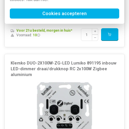
Meer informatie »
Artikelnummer:
269263
Cookies accepteren
76,23
SKU:
D-PAF-315
51,49
EAN:
8716643027466
Voor 21u besteld, morgen in huis*
Voorraad:
10
Klemko DUO-2X100W-ZG-LED Lumiko 891195 inbouw
LED-dimmer draai/drukknop RC 2x100W Zigbee
aluminium