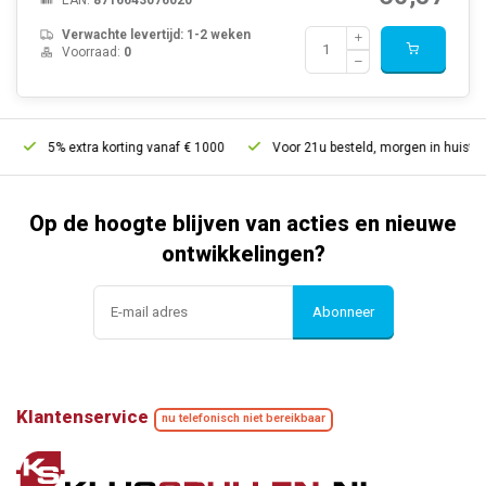
Verwachte levertijd: 1-2 weken
Voorraad:
0
xtra korting vanaf € 1000
Voor 21u besteld, morgen in huis*
30 dag
Op de hoogte blijven van acties en nieuwe
ontwikkelingen?
Abonneer
Klantenservice
nu telefonisch niet bereikbaar