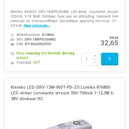
Klemko 860033 DRV-18WPD350MS LED-driver constante stroom
350mA, 9-18 Watt. Dimbaar, fase aan en afsnijding. Geleverd met
netsnoer en connectorblokje. Secundaire spanning min/max: 27 -
54 Volt.
Meer informatie »
Artikelnummer:
413866
48,34
SKU:
DRV-18WPD350MS
32,65
EAN:
8716643062559
Voor maandag 21u besteld, dinsdag
in huis*
Voorraad:
10
Klemko LED-DRV-13W-INST-PD-ZS Lumiko 876805
LED-driver constante stroom 350-700mA 1-13,3W 6-
38V dimbaar RC