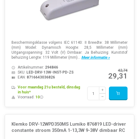
Beschermingsklasse volgens IEC 61140: II Breedte: 38 Millimeter
(mm) Model: Dynamisch Hoogte: 28,5 Millimeter (mm)
Uitgangsspanning: 32 Volt (V) Dimbaar: Ja Behuizing: Kunststof
behuizing Lengte: 119 Millimeter (mm)...
Meer informatie »
Artikelnummer:
294846
42,74
SKU:
LED-DRV-13W-INST-PD-ZS
29,31
EAN:
8716643036826
Voor maandag 21u besteld, dinsdag
in huis*
Voorraad:
10
Klemko DRV-12WPD350MS Lumiko 876819 LED-driver
constante stroom 350mA 1-13,3W 9-38V dimbaar RC