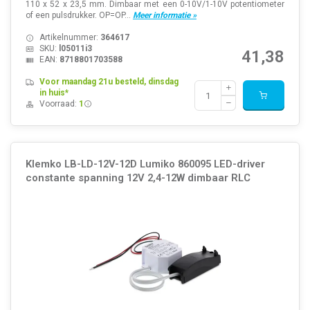
110 x 52 x 23,5 mm. Dimbaar met een 0-10V/1-10V potentiometer
of een pulsdrukker. OP=OP...
Meer informatie »
Artikelnummer:
364617
SKU:
l05011i3
41,38
EAN:
8718801703588
Voor maandag 21u besteld, dinsdag
in huis*
Voorraad:
1
Klemko LB-LD-12V-12D Lumiko 860095 LED-driver
constante spanning 12V 2,4-12W dimbaar RLC