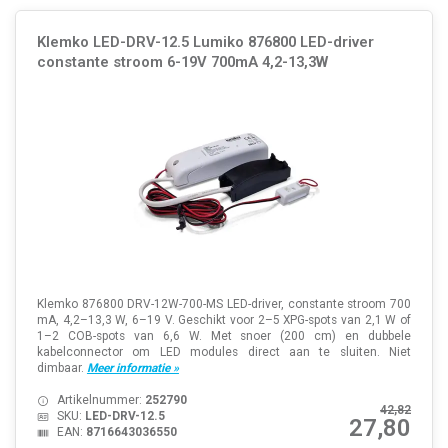
Klemko LED-DRV-12.5 Lumiko 876800 LED-driver
constante stroom 6-19V 700mA 4,2-13,3W
Klemko 876800 DRV-12W-700-MS LED-driver, constante stroom 700
mA, 4,2–13,3 W, 6–19 V. Geschikt voor 2–5 XPG-spots van 2,1 W of
1–2 COB-spots van 6,6 W. Met snoer (200 cm) en dubbele
kabelconnector om LED modules direct aan te sluiten. Niet
dimbaar.
Meer informatie »
Artikelnummer:
252790
42,82
SKU:
LED-DRV-12.5
27,80
EAN:
8716643036550