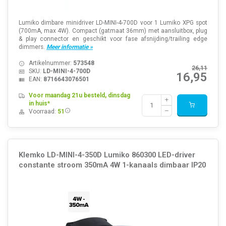
Lumiko dimbare minidriver LD-MINI-4-700D voor 1 Lumiko XPG spot
(700mA, max 4W). Compact (gatmaat 36mm) met aansluitbox, plug
& play connector en geschikt voor fase afsnijding/trailing edge
dimmers.
Meer informatie »
Artikelnummer:
573548
26,11
SKU:
LD-MINI-4-700D
16,95
EAN:
8716643076501
Voor maandag 21u besteld, dinsdag
in huis*
Voorraad:
51
Klemko LD-MINI-4-350D Lumiko 860300 LED-driver
constante stroom 350mA 4W 1-kanaals dimbaar IP20