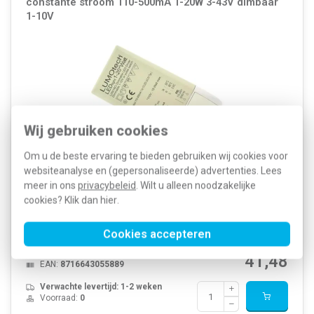
constante stroom 110-500mA 1-20W 3-43V dimbaar
1-10V
Wij gebruiken cookies
Om u de beste ervaring te bieden gebruiken wij cookies voor
websiteanalyse en (gepersonaliseerde) advertenties. Lees
meer in ons
privacybeleid
. Wilt u alleen noodzakelijke
Klemko LED-driver, instelbare constante stroom 110–500 mA via
potmeter. Uitgangsspanning 3–43 V, ingangsspanning 100–240 V.
cookies? Klik dan
hier
.
Max vermogen: 20 W. Voor 1–8 XPG LED’s (2,1 W) of 1–4 COB LED’s
(3,1 W). Afmetingen (l × b × h): 110 × 52 × 23,5 mm.
Meer informatie »
Cookies accepteren
Artikelnummer:
351013
66,49
SKU:
LED-DRV20WD40VI
41,48
EAN:
8716643055889
Verwachte levertijd: 1-2 weken
Voorraad:
0