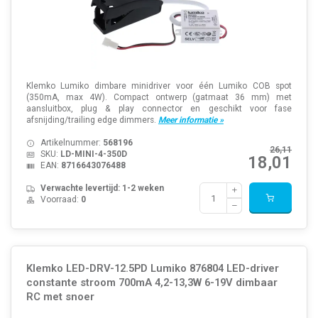
Klemko Lumiko dimbare minidriver voor één Lumiko COB spot
(350mA, max 4W). Compact ontwerp (gatmaat 36 mm) met
aansluitbox, plug & play connector en geschikt voor fase
afsnijding/trailing edge dimmers.
Meer informatie »
Artikelnummer:
568196
26,11
SKU:
LD-MINI-4-350D
18,01
EAN:
8716643076488
Verwachte levertijd: 1-2 weken
Voorraad:
0
Klemko LED-DRV-12.5PD Lumiko 876804 LED-driver
constante stroom 700mA 4,2-13,3W 6-19V dimbaar
RC met snoer