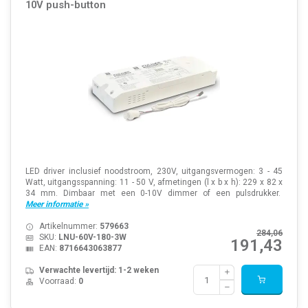
10V push-button
LED driver inclusief noodstroom, 230V, uitgangsvermogen: 3 - 45
Watt, uitgangsspanning: 11 - 50 V, afmetingen (l x b x h): 229 x 82 x
34 mm. Dimbaar met een 0-10V dimmer of een pulsdrukker.
Meer informatie »
Artikelnummer:
579663
284,06
SKU:
LNU-60V-180-3W
191,43
EAN:
8716643063877
Verwachte levertijd: 1-2 weken
Voorraad:
0