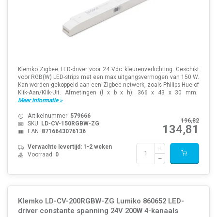
Klemko Zigbee LED-driver voor 24 Vdc kleurenverlichting. Geschikt
voor RGB(W) LED-strips met een max.uitgangsvermogen van 150 W.
Kan worden gekoppeld aan een Zigbee-netwerk, zoals Philips Hue of
Klik-Aan/Klik-Uit. Afmetingen (l x b x h): 366 x 43 x 30 mm.
Meer informatie »
Artikelnummer:
579666
196,82
SKU:
LD-CV-150RGBW-ZG
134,81
EAN:
8716643076136
Verwachte levertijd: 1-2 weken
Voorraad:
0
Klemko LD-CV-200RGBW-ZG Lumiko 860652 LED-
driver constante spanning 24V 200W 4-kanaals