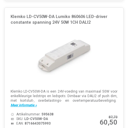
Klemko LD-CV50W-DA Lumiko 860606 LED-driver
constante spanning 24V 50W 1CH DALI2
Klemko LD-CV50W-DA is een 24V-voeding van maximaal 50W voor
enkelkleurige ledstrips en ledspots. Dimbaar via DALI2 of push dim,
met kortsluit-, overbelastings- en overtemperatuurbeveiliging.
Meer informatie »
Artikelnummer:
595638
87,73
SKU:
LD-CV50W-DA
60,50
EAN:
8716643075993