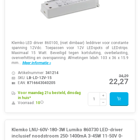
Klemko LED driver 860100, (niet dimbaar) leddriver voor constante
spanning 12Vdc. Toepassen voor 12V LEDspots of LEDstrips.
Maximaal 15 Watt. Beveiligd tegen kortsluiting, overbelasting,
oververhitting en overspanning. Afmetingen lxbxh: 103 x 36 x 15.9
mm...
Meer informatie »
Artikelnummer:
341214
34,29
SKU:
LB-LD-12V-15
22,27
EAN:
8716643040205
Voor maandag 21u besteld, dinsdag
in huis*
Voorraad:
10
Klemko LNU-60V-180-3W Lumiko 860730 LED-driver
inclusief noodstroom 250-1400mA 3-45W 11-50V 0-