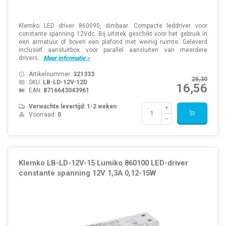
Klemko LED driver 860095, dimbaar. Compacte leddriver voor
constante spanning 12Vdc. Bij uitstek geschikt voor het gebruik in
een armatuur of boven een plafond met weinig ruimte. Geleverd
inclusief aansluitbox voor parallel aansluiten van meerdere
drivers...
Meer informatie »
Artikelnummer:
321333
25,30
SKU:
LB-LD-12V-12D
16,56
EAN:
8716643043961
Verwachte levertijd: 1-2 weken
Voorraad:
0
Klemko LB-LD-12V-15 Lumiko 860100 LED-driver
constante spanning 12V 1,3A 0,12-15W