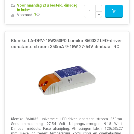
Voor maandag 21u besteld, dinsdag
in huis*
Voorraad:
7
Klemko LA-DRV-18W350PD Lumiko 860032 LED-driver
constante stroom 350mA 9-18W 27-54V dimbaar RC
Klemko 860032 universele LED-driver constant stroom 350ma.
Secundairspanning: 27-54 Volt. Uitgangsvermogen: 9-18 Watt.
Dimbaar middels: Fase afsnijding. Afmetingen lxbxh: 120x53x27
mm. Beveiligd tegen: temperatuur, kortsluiting en overbelasting.