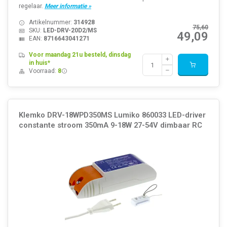
regelaar.
Meer informatie »
Artikelnummer:
314928
75,60
SKU:
LED-DRV-20D2/MS
49,09
EAN:
8716643041271
Voor maandag 21u besteld, dinsdag
in huis*
Voorraad:
8
Klemko DRV-18WPD350MS Lumiko 860033 LED-driver
constante stroom 350mA 9-18W 27-54V dimbaar RC