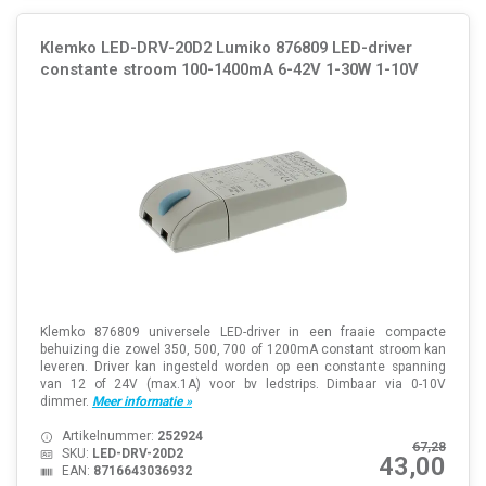
Klemko LED-DRV-20D2 Lumiko 876809 LED-driver
constante stroom 100-1400mA 6-42V 1-30W 1-10V
Klemko 876809 universele LED-driver in een fraaie compacte
behuizing die zowel 350, 500, 700 of 1200mA constant stroom kan
leveren. Driver kan ingesteld worden op een constante spanning
van 12 of 24V (max.1A) voor bv ledstrips. Dimbaar via 0-10V
dimmer.
Meer informatie »
Artikelnummer:
252924
67,28
SKU:
LED-DRV-20D2
43,00
EAN:
8716643036932