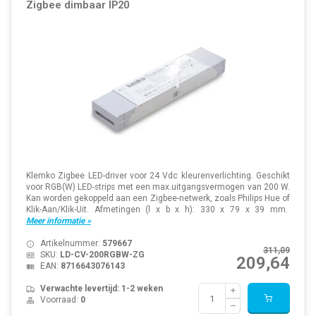
Zigbee dimbaar IP20
Klemko Zigbee LED-driver voor 24 Vdc kleurenverlichting. Geschikt
voor RGB(W) LED-strips met een max.uitgangsvermogen van 200 W.
Kan worden gekoppeld aan een Zigbee-netwerk, zoals Philips Hue of
Klik-Aan/Klik-Uit. Afmetingen (l x b x h): 330 x 79 x 39 mm.
Meer informatie »
Artikelnummer:
579667
311,09
SKU:
LD-CV-200RGBW-ZG
209,64
EAN:
8716643076143
Verwachte levertijd: 1-2 weken
Voorraad:
0