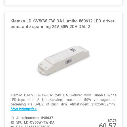
Klemko LD-CV50W-TW-DA Lumiko 860612 LED-driver
constante spanning 24V 50W 2CH DALI2
Klemko LD-CV50W-TW-DA: 24V DALI2-driver voor Tunable White
LEDstrips, met 2 kleurkanalen, maximaal 50W vermogen en
bediening via DALI2 of push dim. Afmetingen: 210x50x32mm.
Meer informatie »
Artikelnummer:
595637
87,73
SKU:
LD-CV50W-TW-DA
60,57
EAN:
8716643076020