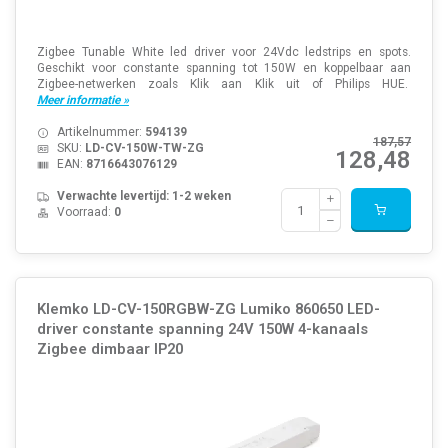
Zigbee Tunable White led driver voor 24Vdc ledstrips en spots.
Geschikt voor constante spanning tot 150W en koppelbaar aan
Zigbee-netwerken zoals Klik aan Klik uit of Philips HUE.
Meer informatie »
Artikelnummer:
594139
187,57
SKU:
LD-CV-150W-TW-ZG
128,48
EAN:
8716643076129
Verwachte levertijd: 1-2 weken
Voorraad:
0
Klemko LD-CV-150RGBW-ZG Lumiko 860650 LED-
driver constante spanning 24V 150W 4-kanaals
Zigbee dimbaar IP20