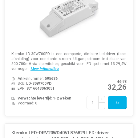
Klemko LD-30W700PD is een compacte, dimbare led-driver (fase-
afsnijding) voor constante stroom. Uitgangsstroom instelbaar van
500-700mA via dipswitches, geschikt voor LED spots met 13-29,4W
vermogen.
Meer informatie »
Artikelnummer:
595636
46,78
SKU:
LD-30W700PD
32,26
EAN:
8716643063051
Verwachte levertijd: 1-2 weken
Voorraad:
0
Klemko LED-DRV20WD40VI 876829 LED-driver