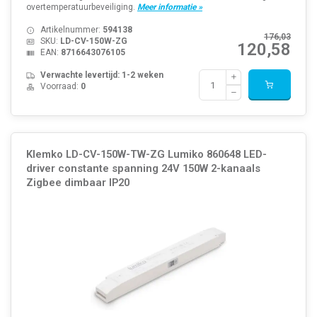
overtemperatuurbeveiliging.
Meer informatie »
Artikelnummer:
594138
176,03
SKU:
LD-CV-150W-ZG
120,58
EAN:
8716643076105
Verwachte levertijd: 1-2 weken
Voorraad:
0
Klemko LD-CV-150W-TW-ZG Lumiko 860648 LED-
driver constante spanning 24V 150W 2-kanaals
Zigbee dimbaar IP20