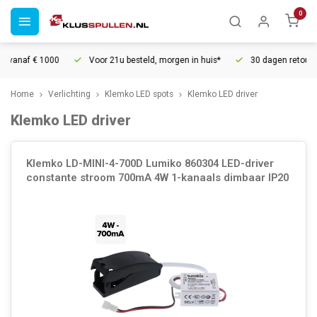
0
Voor 21u besteld, morgen in huis*
30 dagen retourrecht
Vert
Home
Verlichting
Klemko LED spots
Klemko LED driver
Klemko LED driver
Klemko LD-MINI-4-700D Lumiko 860304 LED-driver
constante stroom 700mA 4W 1-kanaals dimbaar IP20