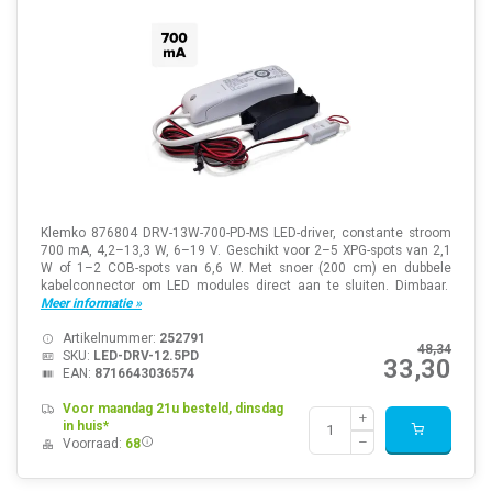
Klemko 876804 DRV-13W-700-PD-MS LED-driver, constante stroom
700 mA, 4,2–13,3 W, 6–19 V. Geschikt voor 2–5 XPG-spots van 2,1
W of 1–2 COB-spots van 6,6 W. Met snoer (200 cm) en dubbele
kabelconnector om LED modules direct aan te sluiten. Dimbaar.
Meer informatie »
Artikelnummer:
252791
48,34
SKU:
LED-DRV-12.5PD
33,30
EAN:
8716643036574
Voor maandag 21u besteld, dinsdag
in huis*
Voorraad:
68