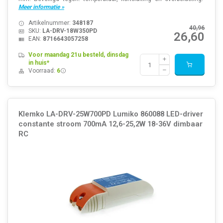
Meer informatie »
Artikelnummer:
348187
40,96
SKU:
LA-DRV-18W350PD
26,60
EAN:
8716643057258
Voor maandag 21u besteld, dinsdag
in huis*
Voorraad:
6
Klemko LA-DRV-25W700PD Lumiko 860088 LED-driver
constante stroom 700mA 12,6-25,2W 18-36V dimbaar
RC