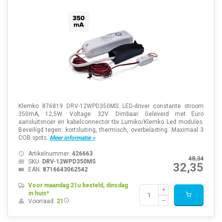
Klemko 876819 DRV-12WPD350MS LED-driver constante stroom
350mA, 12,5W. Voltage: 32V. Dimbaar. Geleverd met Euro
aansluitsnoer en kabelconnector tbv Lumiko/Klemko Led modules.
Beveiligd tegen: kortsluiting, thermisch, overbelasting. Maximaal 3
COB spots.
Meer informatie »
Artikelnummer:
426663
48,34
SKU:
DRV-12WPD350MS
32,35
EAN:
8716643062542
Voor maandag 21u besteld, dinsdag
in huis*
Voorraad:
21