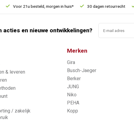
Voor 21u besteld, morgen in huis*
30 dagen retourrecht
V
n acties en nieuwe ontwikkelingen?
Merken
Gira
s
Busch-Jaeger
n & leveren
Berker
ren
JUNG
ethoden
Niko
ount
PEHA
rting / zakelijk
Kopp
ruik