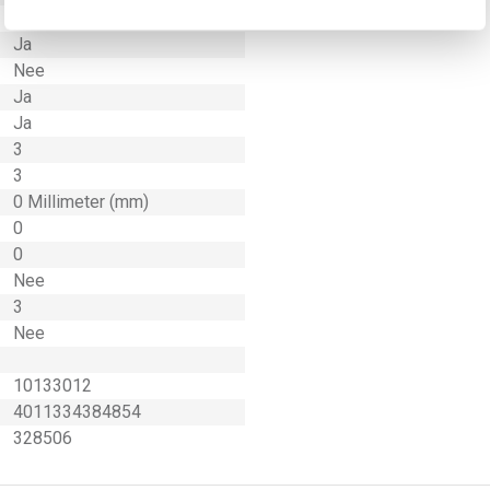
Ja
Ja
Nee
Ja
Ja
3
3
0 Millimeter (mm)
0
0
Nee
3
Nee
10133012
4011334384854
328506