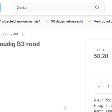
teld, morgen in huis*
30 dagen retourrecht
Vertrouwd online
um/antraciet mat
oudig B3 rood
109,81
58,20
-
Kleur: Roo
Hoogte: 22
Aantal ee