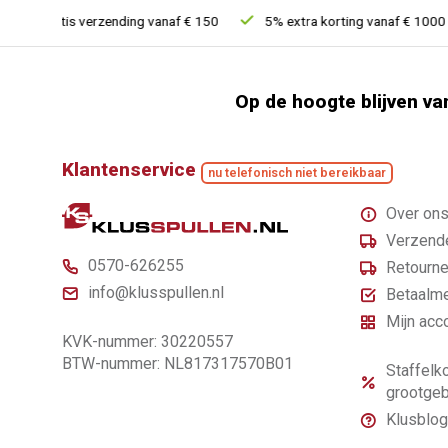
Gratis verzending vanaf € 150
5% extra korting vanaf € 1000
Op de hoogte blijven va
Klantenservice
nu telefonisch niet bereikbaar
Over on
Verzende
0570-626255
Retourne
info@klusspullen.nl
Betaalm
Mijn acc
KVK-nummer: 30220557
BTW-nummer: NL817317570B01
Staffelko
grootgeb
Klusblog