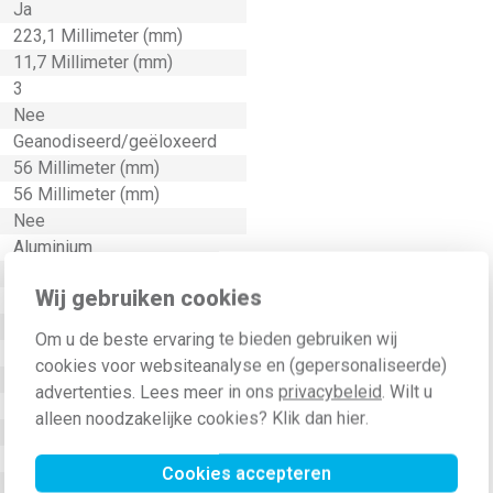
Ja
223,1 Millimeter (mm)
11,7 Millimeter (mm)
3
Nee
Geanodiseerd/geëloxeerd
56 Millimeter (mm)
56 Millimeter (mm)
Nee
Aluminium
Metaal
Wij gebruiken cookies
Klembevestiging
Horizontaal en verticaal
Om u de beste ervaring te bieden gebruiken wij
3003
cookies voor websiteanalyse en (gepersonaliseerde)
IK07
advertenties. Lees meer in ons
privacybeleid
. Wilt u
IP20
alleen noodzakelijke cookies? Klik dan
hier
.
Nee
Nee
Cookies accepteren
Mat