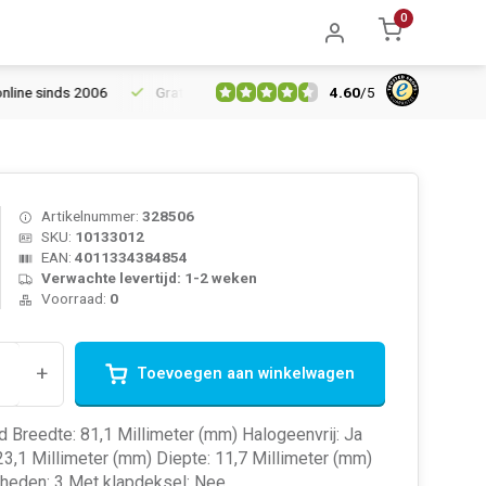
0
4.60
/
5
 sinds 2006
Gratis verzending vanaf € 150
5% extra korting v
Artikelnummer:
328506
SKU:
10133012
EAN:
4011334384854
Verwachte levertijd: 1-2 weken
Voorraad:
0
+
Toevoegen aan winkelwagen
d Breedte: 81,1 Millimeter (mm) Halogeenvrij: Ja
3,1 Millimeter (mm) Diepte: 11,7 Millimeter (mm)
nheden: 3 Met klapdeksel: Nee