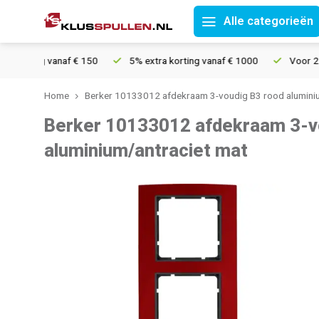
Alle categorieën
nding vanaf € 150
5% extra korting vanaf € 1000
Voor 21u bes
Home
Berker 10133012 afdekraam 3-voudig B3 rood alumini
Berker 10133012 afdekraam 3-v
aluminium/antraciet mat