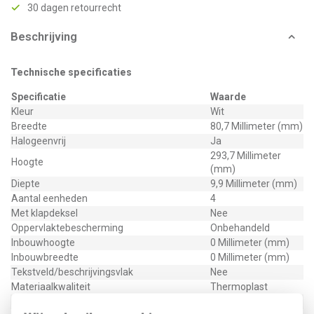
30 dagen retourrecht
Beschrijving
Technische specificaties
Specificatie
Waarde
Kleur
Wit
Breedte
80,7 Millimeter (mm)
Halogeenvrij
Ja
293,7 Millimeter
Hoogte
(mm)
Diepte
9,9 Millimeter (mm)
Aantal eenheden
4
Met klapdeksel
Nee
Oppervlaktebescherming
Onbehandeld
Inbouwhoogte
0 Millimeter (mm)
Inbouwbreedte
0 Millimeter (mm)
Tekstveld/beschrijvingsvlak
Nee
Materiaalkwaliteit
Thermoplast
Materiaal
Kunststof