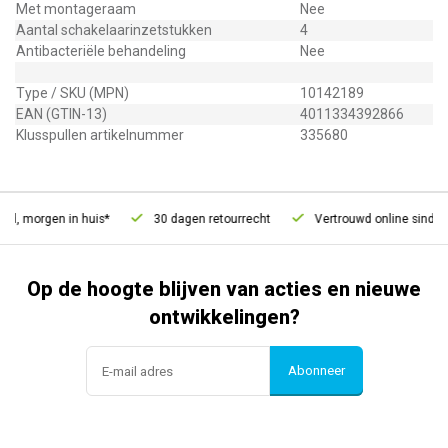
Met montageraam
Nee
Aantal schakelaarinzetstukken
4
Antibacteriële behandeling
Nee
Type / SKU (MPN)
10142189
EAN (GTIN-13)
4011334392866
Klusspullen artikelnummer
335680
d, morgen in huis*
30 dagen retourrecht
Vertrouwd online sinds 2
Op de hoogte blijven van acties en nieuwe
ontwikkelingen?
Abonneer