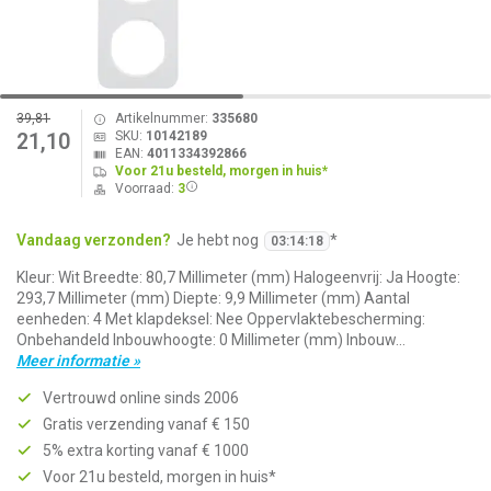
39,81
Artikelnummer:
335680
SKU:
10142189
21,10
EAN:
4011334392866
Voor 21u besteld, morgen in huis*
Voorraad:
3
Vandaag verzonden?
Je hebt nog
*
03
:
14
:
18
Kleur: Wit Breedte: 80,7 Millimeter (mm) Halogeenvrij: Ja Hoogte:
293,7 Millimeter (mm) Diepte: 9,9 Millimeter (mm) Aantal
eenheden: 4 Met klapdeksel: Nee Oppervlaktebescherming:
Onbehandeld Inbouwhoogte: 0 Millimeter (mm) Inbouw...
Meer informatie »
Vertrouwd online sinds 2006
Gratis verzending vanaf € 150
5% extra korting vanaf € 1000
Voor 21u besteld, morgen in huis*