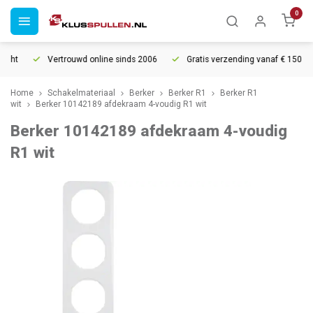
0
ht
Vertrouwd online sinds 2006
Gratis verzending vanaf € 150
Home
Schakelmateriaal
Berker
Berker R1
Berker R1
wit
Berker 10142189 afdekraam 4-voudig R1 wit
Berker 10142189 afdekraam 4-voudig
R1 wit