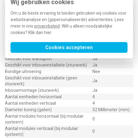
Wij gebruiken cookies
Bevestigingswijze
Klembevestiging
Horizontaal en
Montagerichting
Om u de beste ervaring te bieden gebruiken wij cookies voor
verticaal
websiteanalyse en (gepersonaliseerde) advertenties. Lees
RAL-nummer (vergelijkbaar)
9010
meer in ons
privacybeleid
. Wilt u alleen noodzakelijke
Slagvastheid
IK05
cookies? Klik dan
hier
.
Beschermingsgraad (IP)
IP20
Geschikt voor vloerpot
Nee
Transparant
Nee
Cookies accepteren
Uitvoering oppervlakte
Glanzend
Geschikt voor wandgoot
Ja
Geschikt voor inbouwinstallatie (stucwerk)
Ja
Bondige uitvoering
Nee
Geschikt voor inbouwinstallatie (geen
Ja
stucwerk)
Inbouwmontage (stucwerk)
Ja
Aantal eenheden horizontaal
4
Aantal eenheden verticaal
4
Diameter boring (gaten)
52 Millimeter (mm)
Aantal modules horizontaal (bij modulair
0
systeem)
Aantal modules verticaal (bij modulair
0
systeem)