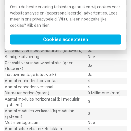
verticaal
Om u de beste ervaring te bieden gebruiken wij cookies voor
RAL-nummer (vergelijkbaar)
9006
websiteanalyse en (gepersonaliseerde) advertenties. Lees
Slagvastheid
IK05
meer in ons
privacybeleid
. Wilt u alleen noodzakelijke
Beschermingsgraad (IP)
IP20
cookies? Klik dan
hier
.
Geschikt voor vloerpot
Nee
Transparant
Nee
Uitvoering oppervlakte
Mat
Cookies accepteren
Geschikt voor wandgoot
Ja
Geschikt voor inbouwinstallatie (stucwerk)
Ja
Bondige uitvoering
Nee
Geschikt voor inbouwinstallatie (geen
Ja
stucwerk)
Inbouwmontage (stucwerk)
Ja
Aantal eenheden horizontaal
4
Aantal eenheden verticaal
4
Diameter boring (gaten)
0 Millimeter (mm)
Aantal modules horizontaal (bij modulair
0
systeem)
Aantal modules verticaal (bij modulair
0
systeem)
Met montageraam
Nee
Aantal schakelaarinzetstukken
4