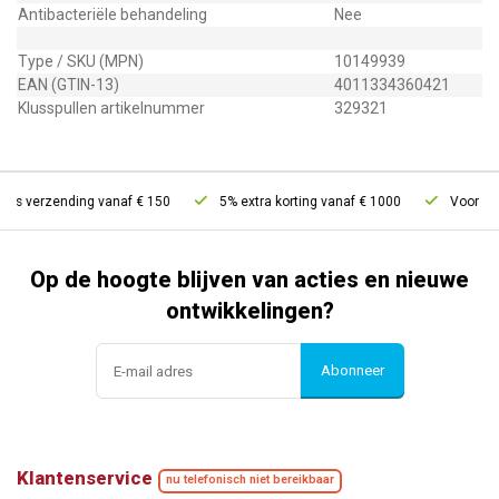
Antibacteriële behandeling
Nee
Type / SKU (MPN)
10149939
EAN (GTIN-13)
4011334360421
Klusspullen artikelnummer
329321
tis verzending vanaf € 150
5% extra korting vanaf € 1000
Voor 21u 
Op de hoogte blijven van acties en nieuwe
ontwikkelingen?
Abonneer
Klantenservice
nu telefonisch niet bereikbaar