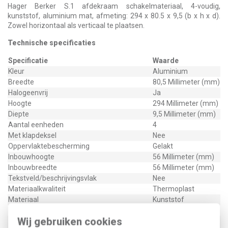
Hager Berker S.1 afdekraam schakelmateriaal, 4-voudig,
kunststof, aluminium mat, afmeting: 294 x 80.5 x 9,5 (b x h x d).
Zowel horizontaal als verticaal te plaatsen.
Technische specificaties
Specificatie
Waarde
Kleur
Aluminium
Breedte
80,5 Millimeter (mm)
Halogeenvrij
Ja
Hoogte
294 Millimeter (mm)
Diepte
9,5 Millimeter (mm)
Aantal eenheden
4
Met klapdeksel
Nee
Oppervlaktebescherming
Gelakt
Inbouwhoogte
56 Millimeter (mm)
Inbouwbreedte
56 Millimeter (mm)
Tekstveld/beschrijvingsvlak
Nee
Materiaalkwaliteit
Thermoplast
Materiaal
Kunststof
Bevestigingswijze
Klembevestiging
Wij gebruiken cookies
Horizontaal en
Montagerichting