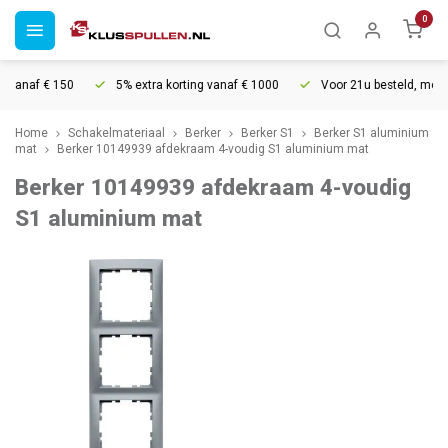
0
vanaf € 150
5% extra korting vanaf € 1000
Voor 21u besteld, morgen
Home
Schakelmateriaal
Berker
Berker S1
Berker S1 aluminium
mat
Berker 10149939 afdekraam 4-voudig S1 aluminium mat
Berker 10149939 afdekraam 4-voudig
S1 aluminium mat