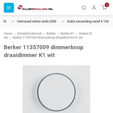
0
ht
Vertrouwd online sinds 2006
Gratis verzending vanaf € 150
Home
Schakelmateriaal
Berker
Berker K1
Berker K1
wit
Berker 11357009 dimmerknop draaidimmer K1 wit
Berker 11357009 dimmerknop
draaidimmer K1 wit