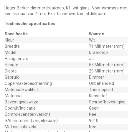
Hager Berker dimmerdraaiknop, K1, wit glans. Voor dimmers met
een asmaat van 4 mm. Excl. binnenwerk en afdekraam.
Technische specificaties
Specificatie
Waarde
Kleur
Wit
Breedte
71 Millimeter (mm)
Model
Draaiknop
Halogeenvrij
Ja
Hoogte
55 Millimeter (mm)
Diepte
20 Millimeter (mm)
Gebruik
Dimmer
Oppervlaktebescherming
Onbehandeld
Materiaalkwaliteit
Thermoplast
Materiaal
Kunststof
Bevestigingswijze
Schroefbevestiging
Opdruk/indicatie
Geen
Controlevenster/verlicht
Nee
RAL-nummer (vergelijkbaar)
9010
Met indicatieveld
Nee