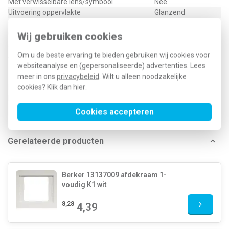
Met verwisselbare lens/symbool
Nee
Uitvoering oppervlakte
Glanzend
Geschikt voor beschermingsgraad (IP)
IP20
Geschikt voor bussysteem-toetsaansluiting
Nee
Wij gebruiken cookies
Aftastsymbool / barrièrevrij
Nee
Om u de beste ervaring te bieden gebruiken wij cookies voor
Antibacteriële behandeling
Nee
websiteanalyse en (gepersonaliseerde) advertenties. Lees
meer in ons
privacybeleid
. Wilt u alleen noodzakelijke
Type / SKU (MPN)
11357009
cookies? Klik dan
hier
.
EAN (GTIN-13)
4011334263807
Klusspullen artikelnummer
227809
Cookies accepteren
Gerelateerde producten
Berker 13137009 afdekraam 1-
voudig K1 wit
8,28
4,39