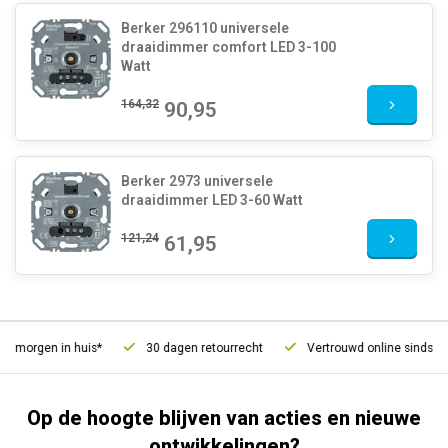
Berker 296110 universele
draaidimmer comfort LED 3-100
Watt
164,32
90,95
Berker 2973 universele
draaidimmer LED 3-60 Watt
121,24
61,95
, morgen in huis*
30 dagen retourrecht
Vertrouwd online sinds 200
Op de hoogte blijven van acties en nieuwe
ontwikkelingen?