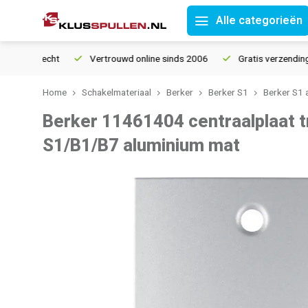
Alle categorieën
tourrecht
Vertrouwd online sinds 2006
Gratis verzending van
Home
Schakelmateriaal
Berker
Berker S1
Berker S1 
Berker 11461404 centraalplaat 
S1/B1/B7 aluminium mat