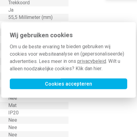
Trekkoord
Ja
55,5 Millimeter (mm)
24,5 Millimeter (mm)
Schakelaar/drukker
Wij gebruiken cookies
Onbehandeld
Om u de beste ervaring te bieden gebruiken wij
Thermoplast
cookies voor websiteanalyse en (gepersonaliseerde)
Kunststof
advertenties. Lees meer in ons
privacybeleid
. Wilt u
Klembevestiging
alleen noodzakelijke cookies? Klik dan
hier
.
Geen
Nee
9006
Cookies accepteren
Nee
Nee
Mat
IP20
Nee
Nee
Nee