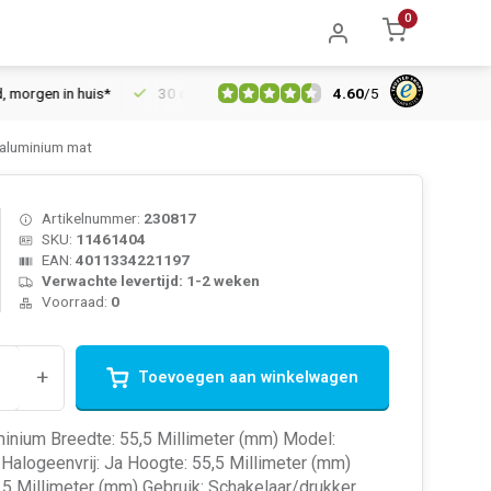
0
4.60
/
5
en in huis*
30 dagen retourrecht
Vertrouwd online sinds 200
 aluminium mat
Artikelnummer:
230817
SKU:
11461404
EAN:
4011334221197
Verwachte levertijd: 1-2 weken
Voorraad:
0
+
Toevoegen aan winkelwagen
minium Breedte: 55,5 Millimeter (mm) Model:
Halogeenvrij: Ja Hoogte: 55,5 Millimeter (mm)
,5 Millimeter (mm) Gebruik: Schakelaar/drukker