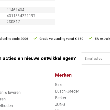
11461404
4011334221197
230817
line sinds 2006
Gratis verzending vanaf € 150
5% extra korti
n acties en nieuwe ontwikkelingen?
Merken
Gira
s
Busch-Jaeger
n & leveren
Berker
ren
JUNG
ethoden