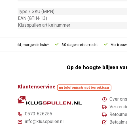
Type / SKU (MPN)
EAN (GTIN-13)
Klusspullen artikelnummer
besteld, morgen in huis*
30 dagen retourrecht
Vertrouwd on
Op de hoogte blijven va
Klantenservice
nu telefonisch niet bereikbaar
Over on
Verzende
0570-626255
Retourne
info@klusspullen.nl
Betaalm