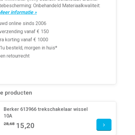
tebescherming: Onbehandeld Materiaalkwaliteit:
Meer informatie »
uwd online sinds 2006
 verzending vanaf € 150
ra korting vanaf € 1000
1u besteld, morgen in huis*
en retourrecht
de producten
Berker 613966 trekschakelaar wissel
10A
28,68
15,20