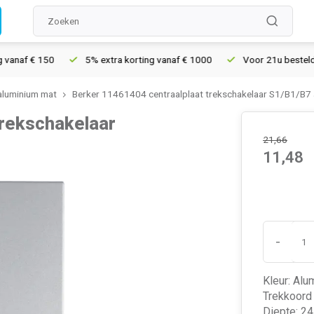
af € 150
5% extra korting vanaf € 1000
Voor 21u besteld, morg
aluminium mat
Berker 11461404 centraalplaat trekschakelaar S1/B1/B7
trekschakelaar
21,66
11,48
-
Kleur: Alu
Trekkoord 
Diepte: 24