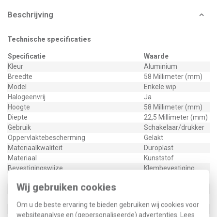
Beschrijving
Technische specificaties
Specificatie
Waarde
Kleur
Aluminium
Breedte
58 Millimeter (mm)
Model
Enkele wip
Halogeenvrij
Ja
Hoogte
58 Millimeter (mm)
Diepte
22,5 Millimeter (mm)
Gebruik
Schakelaar/drukker
Oppervlaktebescherming
Gelakt
Materiaalkwaliteit
Duroplast
Materiaal
Kunststof
Bevestigingswijze
Klembevestiging
Opdruk/indicatie
Geen
Wij gebruiken cookies
Controlevenster/verlicht
Ja
RAL-nummer (vergelijkbaar)
9006
Om u de beste ervaring te bieden gebruiken wij cookies voor
Slagvastheid
IK02
websiteanalyse en (gepersonaliseerde) advertenties. Lees