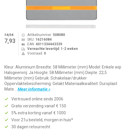
14,94
Artikelnummer:
508080
SKU:
16216084
7,93
EAN:
4011334443339
Verwachte levertijd: 1-2 weken
Voorraad:
0
Kleur: Aluminium Breedte: 58 Millimeter (mm) Model: Enkele wip
Halogeenvrij: Ja Hoogte: 58 Millimeter (mm) Diepte: 22,5
Millimeter (mm) Gebruik: Schakelaar/drukker
Oppervlaktebescherming: Gelakt Materiaalkwaliteit: Duroplast
Mate...
Meer informatie »
Vertrouwd online sinds 2006
Gratis verzending vanaf € 150
5% extra korting vanaf € 1000
Voor 21u besteld, morgen in huis*
30 dagen retourrecht