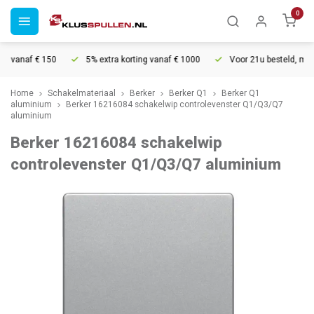
0
 vanaf € 150
5% extra korting vanaf € 1000
Voor 21u besteld, morge
Home
Schakelmateriaal
Berker
Berker Q1
Berker Q1
aluminium
Berker 16216084 schakelwip controlevenster Q1/Q3/Q7
aluminium
Berker 16216084 schakelwip
controlevenster Q1/Q3/Q7 aluminium