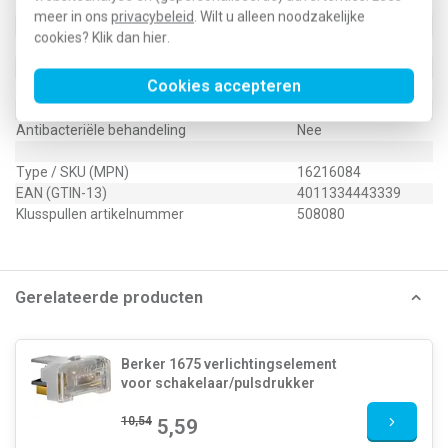
Met indicatieveld
Nee
meer in ons
privacybeleid
. Wilt u alleen noodzakelijke
Met verwisselbare lens/symbool
Ja
cookies? Klik dan
hier
.
Uitvoering oppervlakte
Mat
Geschikt voor beschermingsgraad (IP)
IP20
Cookies accepteren
Geschikt voor bussysteem-toetsaansluiting
Ja
Aftastsymbool / barrièrevrij
Nee
Antibacteriële behandeling
Nee
Type / SKU (MPN)
16216084
EAN (GTIN-13)
4011334443339
Klusspullen artikelnummer
508080
Gerelateerde producten
Berker 1675 verlichtingselement
voor schakelaar/pulsdrukker
10,54
5,59