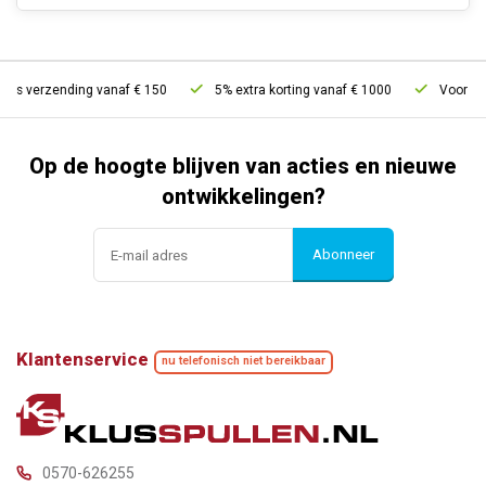
tis verzending vanaf € 150
5% extra korting vanaf € 1000
Voor 21u 
Op de hoogte blijven van acties en nieuwe
ontwikkelingen?
Abonneer
Klantenservice
nu telefonisch niet bereikbaar
0570-626255