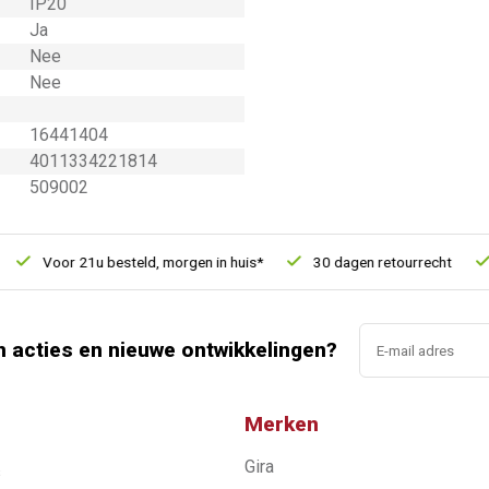
IP20
Ja
Nee
Nee
16441404
4011334221814
509002
Voor 21u besteld, morgen in huis*
30 dagen retourrecht
Ve
n acties en nieuwe ontwikkelingen?
Merken
Gira
s