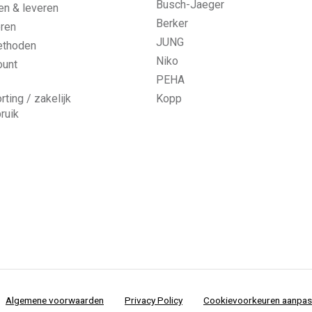
Busch-Jaeger
n & leveren
Berker
ren
JUNG
ethoden
Niko
ount
PEHA
rting / zakelijk
Kopp
ruik
Algemene voorwaarden
Privacy Policy
Cookievoorkeuren aanpa