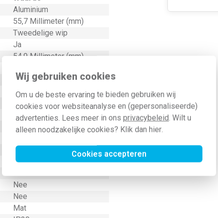
Aluminium
55,7 Millimeter (mm)
Tweedelige wip
Ja
54,9 Millimeter (mm)
22 Millimeter (mm)
Wij gebruiken cookies
Jaloezie
Onbehandeld
Om u de beste ervaring te bieden gebruiken wij
Thermoplast
cookies voor websiteanalyse en (gepersonaliseerde)
Kunststof
advertenties. Lees meer in ons
privacybeleid
. Wilt u
Klembevestiging
alleen noodzakelijke cookies? Klik dan
hier
.
Symbool "pijlen"
Nee
Cookies accepteren
9006
IK05
Nee
Nee
Mat