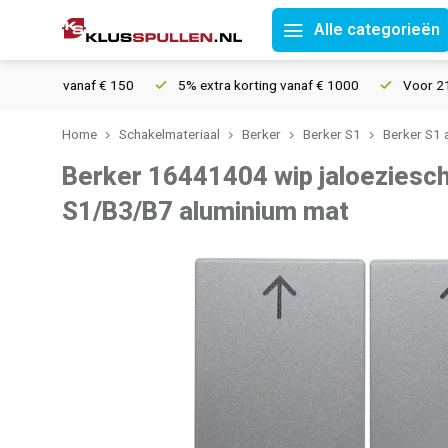
Alle categorieën
nding vanaf € 150
5% extra korting vanaf € 1000
Voor 21u best
Home
Schakelmateriaal
Berker
Berker S1
Berker S1 
Berker 16441404 wip jaloeziesch
S1/B3/B7 aluminium mat