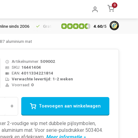
0
4.60
/
5
sinds 2006
Gratis verzending vanaf € 150
5% extra korting va
/B7 aluminium mat
Artikelnummer:
509002
SKU:
16441404
EAN:
4011334221814
Verwachte levertijd: 1-2 weken
Voorraad:
0
+
Toevoegen aan winkelwagen
ker 2-voudige wip met dubbele pijlsymbolen,
 aluminium mat. Voor serie-pulsdrukker 503404.
nenwerk en afdekraam.
Meer informatie »