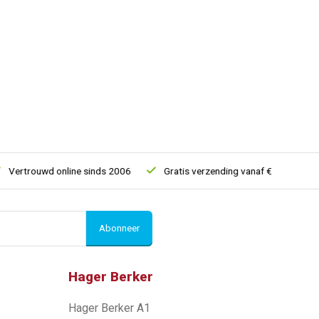
rtrouwd online sinds 2006
Gratis verzending vanaf € 150
5% 
Abonneer
Hager Berker
Hager Berker A1