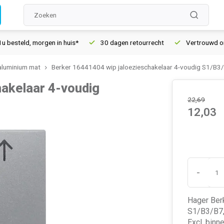
eld, morgen in huis*
30 dagen retourrecht
Vertrouwd online 
aluminium mat
Berker 16441404 wip jaloezieschakelaar 4-voudig S1/B3
akelaar 4-voudig
22,69
12,03
-
Hager Ber
S1/B3/B7,
Excl. bin