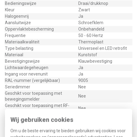
Bedieningswijze
Draai/drukknop
Kleur
Zwart
Halogeenvrij
Ja
Aansluitwijze
Schroefklem
Oppervlaktebescherming
Onbehandeld
Frequentie
50 - 60 Hertz
Materiaalkwaliteit
Thermoplast
Type belasting
Universeel en LED retrofit
Materiaal
Kunststof
Bevestigingswijze
Klauwbevestiging
Lichtwaardegeheugen
Ja
Ingang voor nevenunit
Ja
RAL-nummer (vergelijkbaar)
9005
Seriedimmer
Nee
Geschikt voor toepassing met
Nee
bewegingsmelder
Geschikt voor toepassing met RF-
Nee
drukker
Geschikt voor toepassing met IR-
Wij gebruiken cookies
Nee
drukker
Geschikt voor toepassing met
Om u de beste ervaring te bieden gebruiken wij cookies voor
Nee
aanwezigheidsmelder