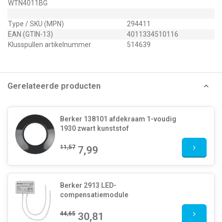
WTN4011BG
Type / SKU (MPN)
294411
EAN (GTIN-13)
4011334510116
Klusspullen artikelnummer
514639
Gerelateerde producten
Berker 138101 afdekraam 1-voudig
1930 zwart kunststof
11,57
7,99
Berker 2913 LED-
compensatiemodule
44,65
30,81