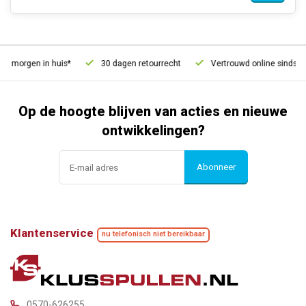
, morgen in huis*
30 dagen retourrecht
Vertrouwd online sinds 200
Op de hoogte blijven van acties en nieuwe
ontwikkelingen?
Abonneer
Klantenservice
nu telefonisch niet bereikbaar
0570-626255