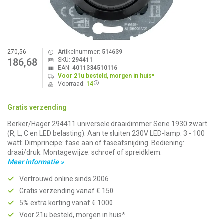
270,56
Artikelnummer:
514639
SKU:
294411
186,68
EAN:
4011334510116
Voor 21u besteld, morgen in huis*
Voorraad:
14
Gratis verzending
Berker/Hager 294411 universele draaidimmer Serie 1930 zwart.
(R, L, C en LED belasting). Aan te sluiten 230V LED-lamp: 3 - 100
watt. Dimprincipe: fase aan of faseafsnijding. Bediening:
draai/druk. Montagewijze: schroef of spreidklem.
Meer informatie »
Vertrouwd online sinds 2006
Gratis verzending vanaf € 150
5% extra korting vanaf € 1000
Voor 21u besteld, morgen in huis*