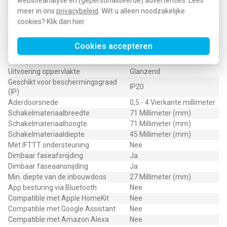
websiteanalyse en (gepersonaliseerde) advertenties. Lees
Geschikt voor toepassing met drukker
Nee
meer in ons
privacybeleid
. Wilt u alleen noodzakelijke
Geschikt voor toepassing met
cookies? Klik dan
hier
.
Nee
tijdschakelaar/timer
Nom. vermogen
20 - 420 Voltampère
Cookies accepteren
Nom. spanning
230 Volt
Transparant
Nee
Uitvoering oppervlakte
Glanzend
Geschikt voor beschermingsgraad
IP20
(IP)
Aderdoorsnede
0,5 - 4 Vierkante millimeter
Schakelmateriaalbreedte
71 Millimeter (mm)
Schakelmateriaalhoogte
71 Millimeter (mm)
Schakelmateriaaldiepte
45 Millimeter (mm)
Met IFTTT ondersteuning
Nee
Dimbaar faseafsnijding
Ja
Dimbaar faseaansnijding
Ja
Min. diepte van de inbouwdoos
27 Millimeter (mm)
App besturing via Bluetooth
Nee
Compatible met Apple HomeKit
Nee
Compatible met Google Assistant
Nee
Compatible met Amazon Alexa
Nee