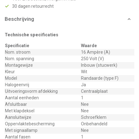
30 dagen retourrecht
Beschrijving
Technische specificaties
Specificatie
Waarde
Nom. stroom
16 Ampère (A)
Nom. spanning
250 Volt (V)
Montagewijze
Inbouw (stucwerk)
Kleur
Wit
Model
Randaarde (type F)
Halogeenvrij
Ja
Uitvoeringsvorm afdekking
Centraalplaat
Aantal eenheden
1
Afsluitbaar
Nee
Met klapdeksel
Nee
Aansluitwijze
Schroefklem
Oppervlaktebescherming
Onbehandeld
Met signaallamp
Nee
Aantal fasen
1