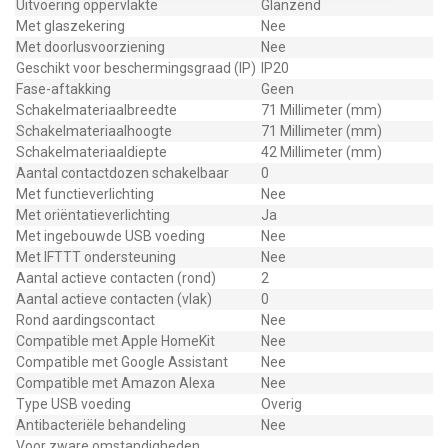
Uitvoering oppervlakte
Glanzend
Met glaszekering
Nee
Met doorlusvoorziening
Nee
Geschikt voor beschermingsgraad (IP)
IP20
Fase-aftakking
Geen
Schakelmateriaalbreedte
71 Millimeter (mm)
Schakelmateriaalhoogte
71 Millimeter (mm)
Schakelmateriaaldiepte
42 Millimeter (mm)
Aantal contactdozen schakelbaar
0
Met functieverlichting
Nee
Met oriëntatieverlichting
Ja
Met ingebouwde USB voeding
Nee
Met IFTTT ondersteuning
Nee
Aantal actieve contacten (rond)
2
Aantal actieve contacten (vlak)
0
Rond aardingscontact
Nee
Compatible met Apple HomeKit
Nee
Compatible met Google Assistant
Nee
Compatible met Amazon Alexa
Nee
Type USB voeding
Overig
Antibacteriële behandeling
Nee
Voor zware omstandigheden