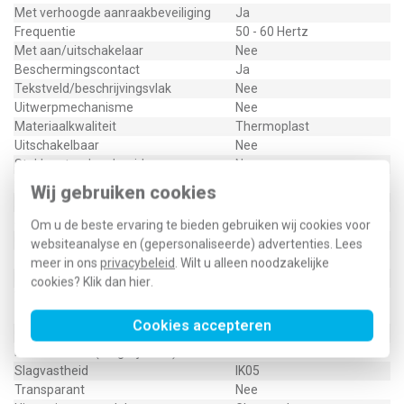
Met verhoogde aanraakbeveiliging
Ja
Frequentie
50 - 60 Hertz
Met aan/uitschakelaar
Nee
Beschermingscontact
Ja
Tekstveld/beschrijvingsvlak
Nee
Uitwerpmechanisme
Nee
Materiaalkwaliteit
Thermoplast
Uitschakelbaar
Nee
Stekkerstand gedraaid
Nee
Overspanningsbeveiliging
Nee
Wij gebruiken cookies
Foutstroombeveiliging
Nee
Speciale voeding
Geen speciale voeding
Om u de beste ervaring te bieden gebruiken wij cookies voor
Geïsoleerde montage
Ja
websiteanalyse en (gepersonaliseerde) advertenties. Lees
Materiaal
Kunststof
meer in ons
privacybeleid
. Wilt u alleen noodzakelijke
Bevestigingswijze
Klauw-/schroefbevestiging
cookies? Klik dan
hier
.
Voor "verzwarende omstandigheden"
Nee
(conform VDE)
Cookies accepteren
Opdruk/indicatie
Geen
RAL-nummer (vergelijkbaar)
9010
Slagvastheid
IK05
Transparant
Nee