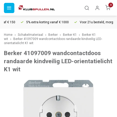
0
af € 150
5% extra korting vanaf € 1000
Voor 21u besteld, morgen in 
Home
Schakelmateriaal
Berker
Berker K1
Berker K1
wit
Berker 41097009 wandcontactdoos randaarde kindveilig LED-
orientatielicht K1 wit
Berker 41097009 wandcontactdoos
randaarde kindveilig LED-orientatielicht
K1 wit