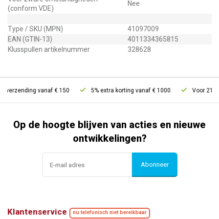
Nee
(conform VDE)
Type / SKU (MPN)
41097009
EAN (GTIN-13)
4011334365815
Klusspullen artikelnummer
328628
 verzending vanaf € 150
5% extra korting vanaf € 1000
Voor 21u be
Op de hoogte blijven van acties en nieuwe
ontwikkelingen?
Abonneer
Klantenservice
nu telefonisch niet bereikbaar