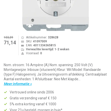
103,09
Artikelnummer:
328628
SKU:
41097009
71,14
EAN:
4011334365815
Verwachte levertijd: 1-2 weken
Voorraad:
0
Nom. stroom: 16 Ampère (A) Nom. spanning: 250 Volt (V)
Montagewijze: Inbouw (stucwerk) Kleur: Wit Model: Randaarde
(type F) Halogeenvrij: Ja Uitvoeringsvorm afdekking: Centraalplaat
Aantal eenheden: 1 Afsluitbaar: Nee Met klapde...
Meer informatie »
Vertrouwd online sinds 2006
Gratis verzending vanaf € 150
5% extra korting vanaf € 1000
Voor 21u besteld, morgen in huis*