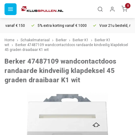
0
 vanaf € 150
5% extra korting vanaf € 1000
Voor 21u besteld, morge
Home
Schakelmateriaal
Berker
Berker K1
Berker K1
wit
Berker 47487109 wandcontactdoos randaarde kindveilig klapdeksel
45 graden draaibaar K1 wit
Berker 47487109 wandcontactdoos
randaarde kindveilig klapdeksel 45
graden draaibaar K1 wit