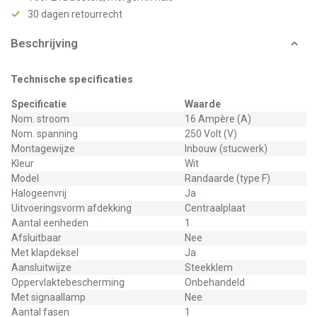
30 dagen retourrecht
Beschrijving
Technische specificaties
Specificatie
Waarde
Nom. stroom
16 Ampère (A)
Nom. spanning
250 Volt (V)
Montagewijze
Inbouw (stucwerk)
Kleur
Wit
Model
Randaarde (type F)
Halogeenvrij
Ja
Uitvoeringsvorm afdekking
Centraalplaat
Aantal eenheden
1
Afsluitbaar
Nee
Met klapdeksel
Ja
Aansluitwijze
Steekklem
Oppervlaktebescherming
Onbehandeld
Met signaallamp
Nee
Aantal fasen
1