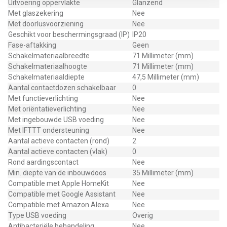
Uitvoering oppervlakte
Glanzend
Met glaszekering
Nee
Met doorlusvoorziening
Nee
Geschikt voor beschermingsgraad (IP)
IP20
Fase-aftakking
Geen
Schakelmateriaalbreedte
71 Millimeter (mm)
Schakelmateriaalhoogte
71 Millimeter (mm)
Schakelmateriaaldiepte
47,5 Millimeter (mm)
Aantal contactdozen schakelbaar
0
Met functieverlichting
Nee
Met oriëntatieverlichting
Nee
Met ingebouwde USB voeding
Nee
Met IFTTT ondersteuning
Nee
Aantal actieve contacten (rond)
2
Aantal actieve contacten (vlak)
0
Rond aardingscontact
Nee
Min. diepte van de inbouwdoos
35 Millimeter (mm)
Compatible met Apple HomeKit
Nee
Compatible met Google Assistant
Nee
Compatible met Amazon Alexa
Nee
Type USB voeding
Overig
Antibacteriële behandeling
Nee