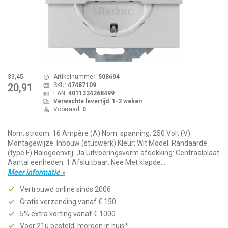
39,45
Artikelnummer:
508694
SKU:
47487109
20,91
EAN:
4011334268499
Verwachte levertijd: 1-2 weken
Voorraad:
0
Nom. stroom: 16 Ampère (A) Nom. spanning: 250 Volt (V)
Montagewijze: Inbouw (stucwerk) Kleur: Wit Model: Randaarde
(type F) Halogeenvrij: Ja Uitvoeringsvorm afdekking: Centraalplaat
Aantal eenheden: 1 Afsluitbaar: Nee Met klapde...
Meer informatie »
Vertrouwd online sinds 2006
Gratis verzending vanaf € 150
5% extra korting vanaf € 1000
Voor 21u besteld, morgen in huis*