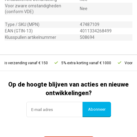
Voor zware omstandigheden
Nee
(conform VDE)
Type / SKU (MPN)
47487109
EAN (GTIN-13)
4011334268499
Klusspullen artikelnummer
508694
tis verzending vanaf € 150
5% extra korting vanaf € 1000
Voor 21u 
Op de hoogte blijven van acties en nieuwe
ontwikkelingen?
Abonneer