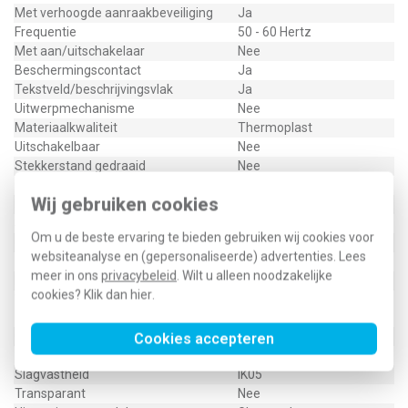
Met verhoogde aanraakbeveiliging
Ja
Frequentie
50 - 60 Hertz
Met aan/uitschakelaar
Nee
Beschermingscontact
Ja
Tekstveld/beschrijvingsvlak
Ja
Uitwerpmechanisme
Nee
Materiaalkwaliteit
Thermoplast
Uitschakelbaar
Nee
Stekkerstand gedraaid
Nee
Overspanningsbeveiliging
Nee
Wij gebruiken cookies
Foutstroombeveiliging
Nee
Speciale voeding
Geen speciale voeding
Om u de beste ervaring te bieden gebruiken wij cookies voor
Geïsoleerde montage
Ja
websiteanalyse en (gepersonaliseerde) advertenties. Lees
Materiaal
Kunststof
meer in ons
privacybeleid
. Wilt u alleen noodzakelijke
Bevestigingswijze
Klauw-/schroefbevestiging
cookies? Klik dan
hier
.
Voor "verzwarende omstandigheden"
Nee
(conform VDE)
Opdruk/indicatie
Overig
Cookies accepteren
RAL-nummer (vergelijkbaar)
9010
Slagvastheid
IK05
Transparant
Nee