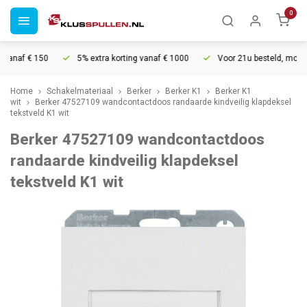
0
anaf € 150
5% extra korting vanaf € 1000
Voor 21u besteld, morgen i
Home
Schakelmateriaal
Berker
Berker K1
Berker K1
wit
Berker 47527109 wandcontactdoos randaarde kindveilig klapdeksel
tekstveld K1 wit
Berker 47527109 wandcontactdoos
randaarde kindveilig klapdeksel
tekstveld K1 wit