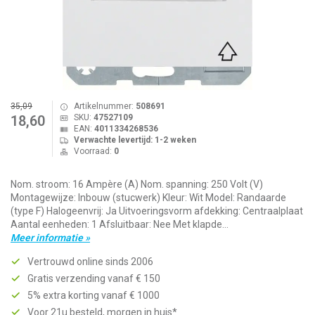
35,09
Artikelnummer:
508691
SKU:
47527109
18,60
EAN:
4011334268536
Verwachte levertijd: 1-2 weken
Voorraad:
0
Nom. stroom: 16 Ampère (A) Nom. spanning: 250 Volt (V)
Montagewijze: Inbouw (stucwerk) Kleur: Wit Model: Randaarde
(type F) Halogeenvrij: Ja Uitvoeringsvorm afdekking: Centraalplaat
Aantal eenheden: 1 Afsluitbaar: Nee Met klapde...
Meer informatie »
Vertrouwd online sinds 2006
Gratis verzending vanaf € 150
5% extra korting vanaf € 1000
Voor 21u besteld, morgen in huis*