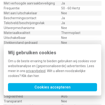
Met verhoogde aanraakbeveiliging
Ja
Frequentie
50 - 60 Hertz
Met aan/uitschakelaar
Nee
Beschermingscontact
Ja
Tekstveld/beschrijvingsvlak
Ja
Uitwerpmechanisme
Nee
Materiaalkwaliteit
Thermoplast
Uitschakelbaar
Nee
Stekkerstand gedraaid
Nee
Overspanningsbeveiliging
Nee
Wij gebruiken cookies
Foutstroombeveiliging
Nee
Speciale voeding
Geen speciale voeding
Om u de beste ervaring te bieden gebruiken wij cookies voor
Geïsoleerde montage
Ja
websiteanalyse en (gepersonaliseerde) advertenties. Lees
Materiaal
Kunststof
meer in ons
privacybeleid
. Wilt u alleen noodzakelijke
Bevestigingswijze
Klauw-/schroefbevestiging
cookies? Klik dan
hier
.
Voor "verzwarende omstandigheden"
Nee
(conform VDE)
Opdruk/indicatie
Geen
Cookies accepteren
RAL-nummer (vergelijkbaar)
9010
Slagvastheid
IK05
Transparant
Nee