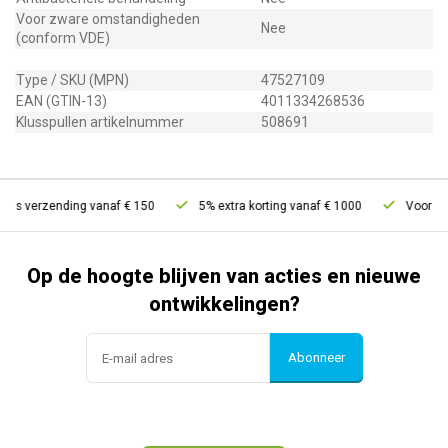
Voor zware omstandigheden
Nee
(conform VDE)
Type / SKU (MPN)
47527109
EAN (GTIN-13)
4011334268536
Klusspullen artikelnummer
508691
is verzending vanaf € 150
5% extra korting vanaf € 1000
Voor 21u 
Op de hoogte blijven van acties en nieuwe
ontwikkelingen?
Abonneer