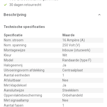
30 dagen retourrecht
Beschrijving
Technische specificaties
Specificatie
Waarde
Nom. stroom
16 Ampère (A)
Nom. spanning
250 Volt (V)
Montagewijze
Inbouw (stucwerk)
Kleur
Wit
Model
Randaarde (type F)
Halogeenvrij
Ja
Uitvoeringsvorm afdekking
Centraalplaat
Aantal eenheden
1
Afsluitbaar
Nee
Met klapdeksel
Ja
Aansluitwijze
Steekklem
Oppervlaktebescherming
Onbehandeld
Met signaallamp
Nee
Aantal fasen
1