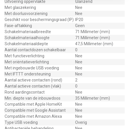
Uitvoering oppervlakte
Glanzend
Met glaszekering
Nee
Met doorlusvoorziening
Nee
Geschikt voor beschermingsgraad (IP)
IP20
Fase-aftakking
Geen
Schakelmateriaalbreedte
71 Millimeter (mm)
Schakelmateriaalhoogte
71 Millimeter (mm)
Schakelmateriaaldiepte
47,5 Millimeter (mm)
Aantal contactdozen schakelbaar
0
Met functieverlichting
Nee
Met oriëntatieverlichting
Nee
Met ingebouwde USB voeding
Nee
Met IFTTT ondersteuning
Nee
Aantal actieve contacten (rond)
2
Aantal actieve contacten (vlak)
0
Rond aardingscontact
Nee
Min. diepte van de inbouwdoos
35 Millimeter (mm)
Compatible met Apple HomeKit
Nee
Compatible met Google Assistant
Nee
Compatible met Amazon Alexa
Nee
Type USB voeding
Overig
Antibacteriële behandeling
Nee