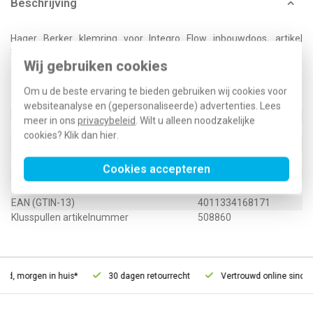
Beschrijving
Hager Berker klemring voor Integro Flow inbouwdoos, artikel
81837. Voor diktes tot 6 mm.
Wij gebruiken cookies
Technische specificaties
Om u de beste ervaring te bieden gebruiken wij cookies voor
Specificatie
Waarde
websiteanalyse en (gepersonaliseerde) advertenties. Lees
Model
Klemring
meer in ons
privacybeleid
. Wilt u alleen noodzakelijke
Type toebehoren/onderdelen
Klemring
cookies? Klik dan
hier
.
Geschikt voor centraaldoos
Nee
Geschikt voor inbouwdoos
Ja
Cookies accepteren
Type / SKU (MPN)
8183602
EAN (GTIN-13)
4011334168171
Klusspullen artikelnummer
508860
ld, morgen in huis*
30 dagen retourrecht
Vertrouwd online sinds 