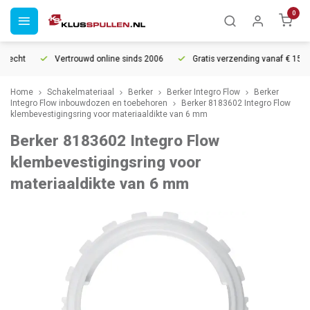
0
recht
Vertrouwd online sinds 2006
Gratis verzending vanaf € 150
Home
Schakelmateriaal
Berker
Berker Integro Flow
Berker
Integro Flow inbouwdozen en toebehoren
Berker 8183602 Integro Flow
klembevestigingsring voor materiaaldikte van 6 mm
Berker 8183602 Integro Flow
klembevestigingsring voor
materiaaldikte van 6 mm