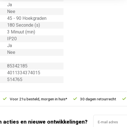
Ja
Nee
45 - 90 Hoekgraden
180 Seconde (s)
3 Minuut (min)
IP20
Ja
Nee
85342185
4011334374015
514765
Voor 21u besteld, morgen in huis*
30 dagen retourrecht
Ve
n acties en nieuwe ontwikkelingen?