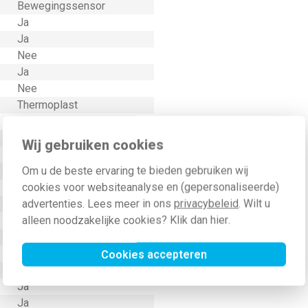
Bewegingssensor
Ja
Ja
Nee
Ja
Nee
Thermoplast
8 Meter (m)
6 Meter (m)
Wij gebruiken cookies
Kunststof
Om u de beste ervaring te bieden gebruiken wij
Ja
cookies voor websiteanalyse en (gepersonaliseerde)
Ja
advertenties. Lees meer in ons
privacybeleid
. Wilt u
0 Meter (m)
alleen noodzakelijke cookies? Klik dan
hier
.
Ja
Nee
2,2 Meter (m)
Cookies accepteren
7021
Ja
Ja