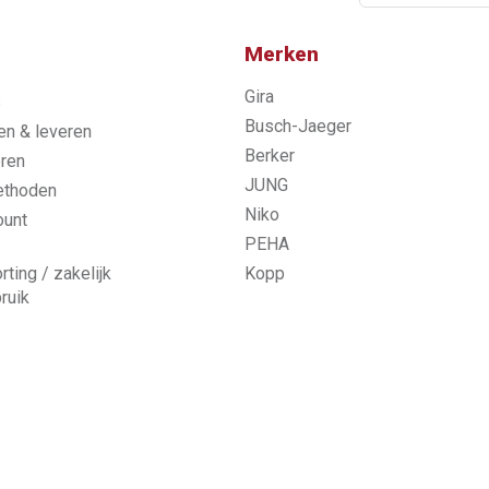
Merken
Gira
s
Busch-Jaeger
n & leveren
Berker
ren
JUNG
ethoden
Niko
ount
PEHA
rting / zakelijk
Kopp
ruik