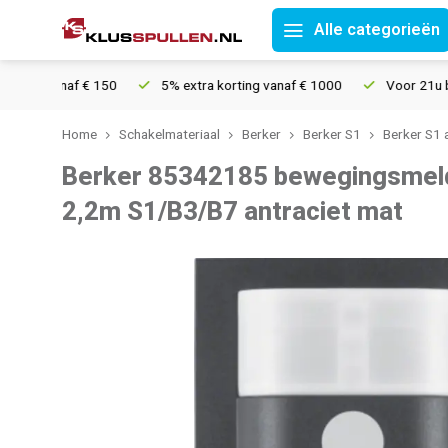
Alle categorieën
ng vanaf € 150
5% extra korting vanaf € 1000
Voor 21u bestel
Home
Schakelmateriaal
Berker
Berker S1
Berker S1 
Berker 85342185 bewegingsmel
2,2m S1/B3/B7 antraciet mat