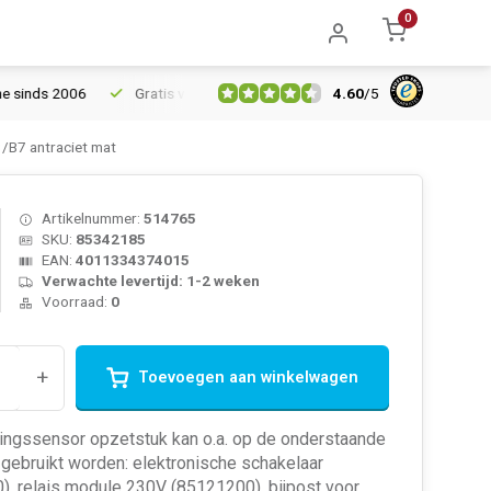
0
4.60
/
5
ds 2006
Gratis verzending vanaf € 150
5% extra korting vana
/B7 antraciet mat
Artikelnummer:
514765
SKU:
85342185
EAN:
4011334374015
Verwachte levertijd: 1-2 weken
Voorraad:
0
+
Toevoegen aan winkelwagen
ingssensor opzetstuk kan o.a. op de onderstaande
gebruikt worden: elektronische schakelaar
, relais module 230V (85121200), bijpost voor