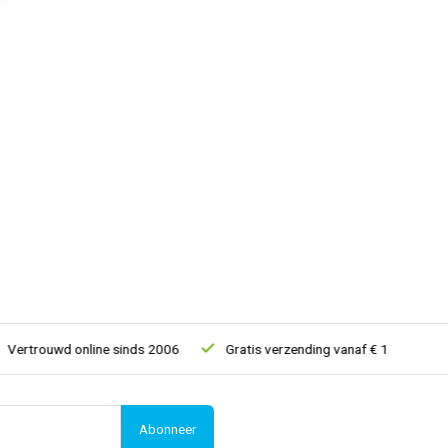
rtrouwd online sinds 2006
Gratis verzending vanaf € 150
5% 
Abonneer