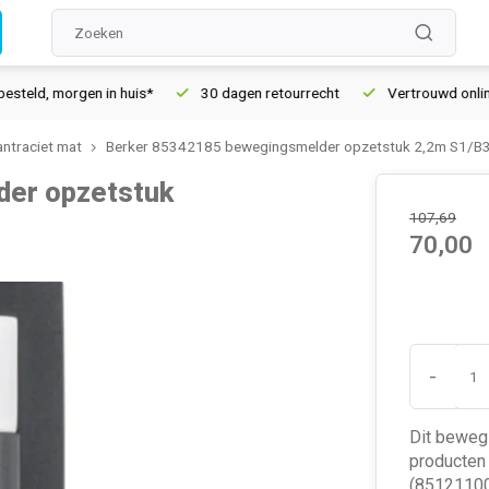
d, morgen in huis*
30 dagen retourrecht
Vertrouwd online sin
antraciet mat
Berker 85342185 bewegingsmelder opzetstuk 2,2m S1/B3
der opzetstuk
107,69
70,00
-
Dit beweg
producten 
(85121100)