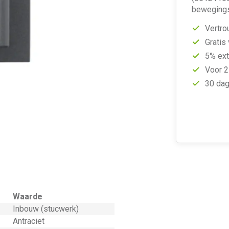
beweging
Vertro
Gratis
5% ext
Voor 2
30 dag
Waarde
Inbouw (stucwerk)
Antraciet