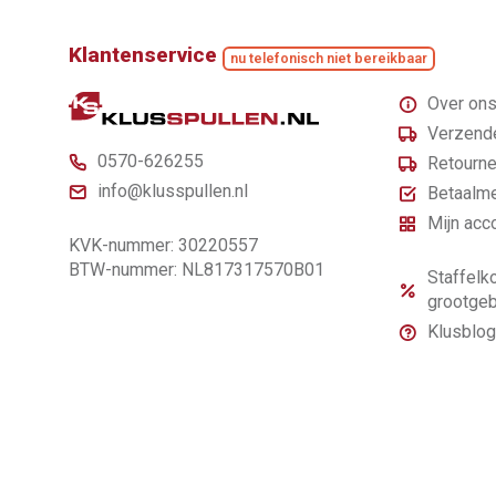
Klantenservice
nu telefonisch niet bereikbaar
Over on
Verzende
0570-626255
Retourne
info@klusspullen.nl
Betaalm
Mijn acc
KVK-nummer: 30220557
BTW-nummer: NL817317570B01
Staffelko
grootgeb
Klusblog