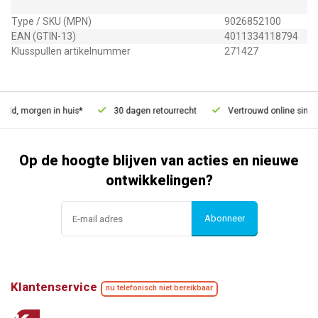
Type / SKU (MPN)
9026852100
EAN (GTIN-13)
4011334118794
Klusspullen artikelnummer
271427
eld, morgen in huis*
30 dagen retourrecht
Vertrouwd online sinds 
Op de hoogte blijven van acties en nieuwe
ontwikkelingen?
Abonneer
Klantenservice
nu telefonisch niet bereikbaar