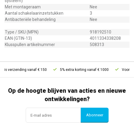
systeem)
Met montageraam
Nee
Aantal schakelaarinzetstukken
3
Antibacteriële behandeling
Nee
Type / SKU (MPN)
918192510
EAN (GTIN-13)
4011334338208
Klusspullen artikelnummer
508313
tis verzending vanaf € 150
5% extra korting vanaf € 1000
Voor 21u
Op de hoogte blijven van acties en nieuwe
ontwikkelingen?
Abonneer