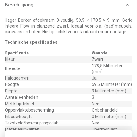
Beschrijving
Hager Berker afdekraam 3-voudig, 59,5 × 178,5 × 9 mm. Serie
Integro Flow in glanzend zwart. Ideaal voor o.a. (bad)meubels,
caravans en boten. Niet geschikt voor standaard muurmontage.
Technische specificaties
Specificatie
Waarde
Kleur
Zwart
178,5 Millimeter
Breedte
(mm)
Halogeenvrij
Ja
Hoogte
59,5 Millimeter (mm)
Diepte
9 Millimeter (mm)
Aantal eenheden
3
Met klapdeksel
Nee
Oppervlaktebescherming
Onbehandeld
Inbouwhoogte
0 Millimeter (mm)
Tekstveld/beschrijvingsvlak
Nee
Materiaalkwaliteit
Thermoplast
Materiaal
Kunststof