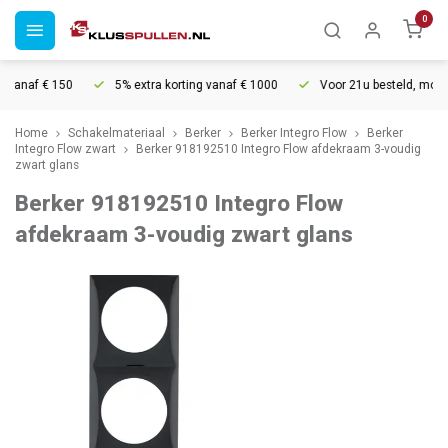
0
vanaf € 150
5% extra korting vanaf € 1000
Voor 21u besteld, morgen 
Home
Schakelmateriaal
Berker
Berker Integro Flow
Berker
Integro Flow zwart
Berker 918192510 Integro Flow afdekraam 3-voudig
zwart glans
Berker 918192510 Integro Flow
afdekraam 3-voudig zwart glans