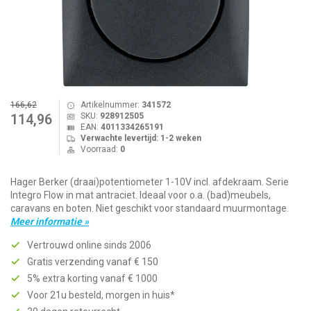
166,62
Artikelnummer:
341572
SKU:
928912505
114,96
EAN:
4011334265191
Verwachte levertijd: 1-2 weken
Voorraad:
0
Hager Berker (draai)potentiometer 1-10V incl. afdekraam. Serie
Integro Flow in mat antraciet. Ideaal voor o.a. (bad)meubels,
caravans en boten. Niet geschikt voor standaard muurmontage.
Meer informatie »
Vertrouwd online sinds 2006
Gratis verzending vanaf € 150
5% extra korting vanaf € 1000
Voor 21u besteld, morgen in huis*