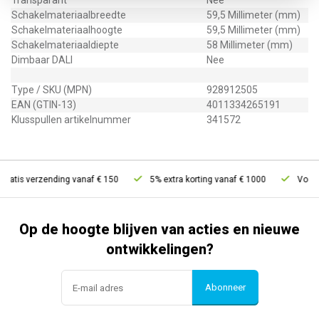
Transparant
Nee
Schakelmateriaalbreedte
59,5 Millimeter (mm)
Schakelmateriaalhoogte
59,5 Millimeter (mm)
Schakelmateriaaldiepte
58 Millimeter (mm)
Dimbaar DALI
Nee
Type / SKU (MPN)
928912505
EAN (GTIN-13)
4011334265191
Klusspullen artikelnummer
341572
ratis verzending vanaf € 150
5% extra korting vanaf € 1000
Voor 21
Op de hoogte blijven van acties en nieuwe
ontwikkelingen?
Abonneer