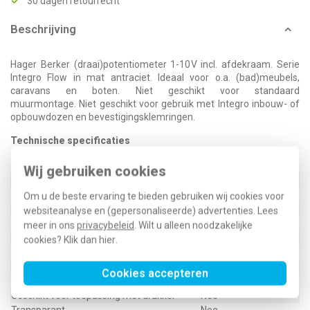
30 dagen retourrecht
Beschrijving
Hager Berker (draai)potentiometer 1-10V incl. afdekraam. Serie
Integro Flow in mat antraciet. Ideaal voor o.a. (bad)meubels,
caravans en boten. Niet geschikt voor standaard
muurmontage. Niet geschikt voor gebruik met Integro inbouw- of
opbouwdozen en bevestigingsklemringen.
Technische specificaties
Specificatie
Waarde
Wij gebruiken cookies
Nom. spanning
230 Volt (V)
Montagewijze
Inbouwinstallatie
Om u de beste ervaring te bieden gebruiken wij cookies voor
Bedieningswijze
Draai/drukknop
websiteanalyse en (gepersonaliseerde) advertenties. Lees
Kleur
Antraciet
meer in ons
privacybeleid
. Wilt u alleen noodzakelijke
Nom. (meet)stroom
6 Ampère (A)
cookies? Klik dan
hier
.
Frequentie
50 - 60 Hertz
Type regeling
1-10 V
Cookies accepteren
Geschikt voor toepassing met IR-drukker
Nee
Geschikt voor toepassing met drukker
Nee