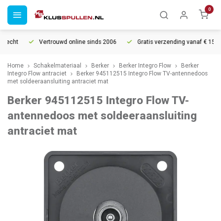
0
recht
Vertrouwd online sinds 2006
Gratis verzending vanaf € 150
Home
Schakelmateriaal
Berker
Berker Integro Flow
Berker
Integro Flow antraciet
Berker 945112515 Integro Flow TV-antennedoos
met soldeeraansluiting antraciet mat
Berker 945112515 Integro Flow TV-
antennedoos met soldeeraansluiting
antraciet mat