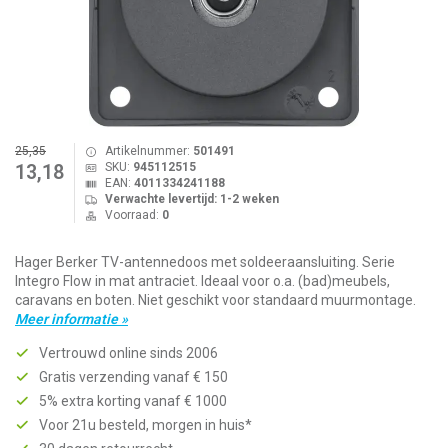
25,35
Artikelnummer:
501491
SKU:
945112515
13,18
EAN:
4011334241188
Verwachte levertijd: 1-2 weken
Voorraad:
0
Hager Berker TV-antennedoos met soldeeraansluiting. Serie
Integro Flow in mat antraciet. Ideaal voor o.a. (bad)meubels,
caravans en boten. Niet geschikt voor standaard muurmontage.
Meer informatie »
Vertrouwd online sinds 2006
Gratis verzending vanaf € 150
5% extra korting vanaf € 1000
Voor 21u besteld, morgen in huis*