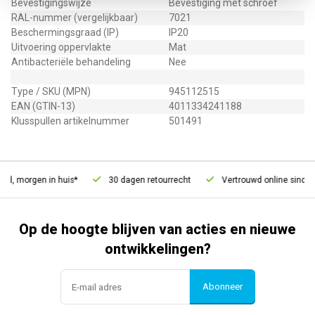
Bevestigingswijze
Bevestiging met schroef
RAL-nummer (vergelijkbaar)
7021
Beschermingsgraad (IP)
IP20
Uitvoering oppervlakte
Mat
Antibacteriële behandeling
Nee
Type / SKU (MPN)
945112515
EAN (GTIN-13)
4011334241188
Klusspullen artikelnummer
501491
d, morgen in huis*
30 dagen retourrecht
Vertrouwd online sinds 2
Op de hoogte blijven van acties en nieuwe
ontwikkelingen?
Abonneer