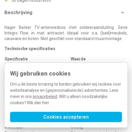
30 dagen retourrecht
Beschrijving
Hager Berker TV-antennedoos met soldeeraansluiting. Serie
Integro Flow in mat antraciet. Ideaal voor o.a. (bad)meubels,
caravans en boten. Niet geschikt voor standaard muurmontage.
Technische specificaties
Specificatie
Waarde
Montagewijze
Inbouwinstallatie
Kleur
Antraciet
Wij gebruiken cookies
Model
Rijgdoos
Halogeenvrij
Ja
Om u de beste ervaring te bieden gebruiken wij cookies voor
Uitvoeringsvorm afdekking
Centraalplaat
websiteanalyse en (gepersonaliseerde) advertenties. Lees
Oppervlaktebescherming
Onbehandeld
meer in ons
privacybeleid
. Wilt u alleen noodzakelijke
Aantal outputs
1
cookies? Klik dan
hier
.
Materiaalkwaliteit
Overig
Geschikt voor kabelmodem
Ja
Cookies accepteren
Voeding op afstand mogelijk
Ja
Materiaal
Overig