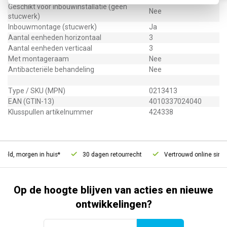
Geschikt voor inbouwinstallatie (geen
Nee
stucwerk)
Inbouwmontage (stucwerk)
Ja
Aantal eenheden horizontaal
3
Aantal eenheden verticaal
3
Met montageraam
Nee
Antibacteriële behandeling
Nee
Type / SKU (MPN)
0213413
EAN (GTIN-13)
4010337024040
Klusspullen artikelnummer
424338
eld, morgen in huis*
30 dagen retourrecht
Vertrouwd online sinds
Op de hoogte blijven van acties en nieuwe
ontwikkelingen?