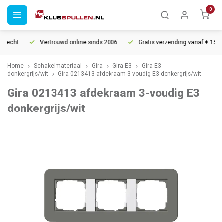
0
recht
Vertrouwd online sinds 2006
Gratis verzending vanaf € 150
Home
Schakelmateriaal
Gira
Gira E3
Gira E3
donkergrijs/wit
Gira 0213413 afdekraam 3-voudig E3 donkergrijs/wit
Gira 0213413 afdekraam 3-voudig E3
donkergrijs/wit