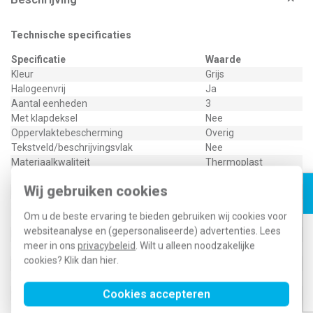
Technische specificaties
Specificatie
Waarde
Kleur
Grijs
Halogeenvrij
Ja
Aantal eenheden
3
Met klapdeksel
Nee
Oppervlaktebescherming
Overig
Tekstveld/beschrijvingsvlak
Nee
Materiaalkwaliteit
Thermoplast
Materiaal
Kunststof
Wij gebruiken cookies
Bevestigingswijze
Klembevestiging
Horizontaal en
Montagerichting
Om u de beste ervaring te bieden gebruiken wij cookies voor
verticaal
websiteanalyse en (gepersonaliseerde) advertenties. Lees
Beschermingsgraad (IP)
IP20
meer in ons
privacybeleid
. Wilt u alleen noodzakelijke
Geschikt voor vloerpot
Nee
cookies? Klik dan
hier
.
Transparant
Nee
Geschikt voor wandgoot
Nee
Geschikt voor inbouwinstallatie (stucwerk)
Ja
Cookies accepteren
Bondige uitvoering
Nee