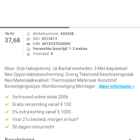
76,91
Artikelnummer:
424338
SKU:
0213413
37,68
EAN:
4010337024040
Verwachte levertijd: 1-2 weken
Voorraad:
0
Kleur: Grijs Halogeenvrij: Ja Aantal eenheden: 3 Met klapdeksel:
Nee Oppervlaktebescherming: Overig Tekstveld/beschrijvingsvlak:
Nee Materiaalkwaliteit: Thermoplast Materiaal: Kunststof
Bevestigingswijze: Klembevestiging Montager...
Meer informatie »
Vertrouwd online sinds 2006
Gratis verzending vanaf € 150
5% extra korting vanaf € 1000
Voor 21u besteld, morgen in huis*
30 dagen retourrecht
Beschrijving