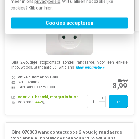
meer in ons
privacybeleid
. Wilt u alleen noodzakelijke
cookies? Klik dan
hier
.
Cookies accepteren
Gira 2-voudige stopcontact zonder randaarde, voor een enkele
inbouwdoos. Standaard 55, wit glans.
Meer informatie »
Artikelnummer:
231394
22,37
SKU:
079803
8,99
EAN:
4010337798033
Voor 21u besteld, morgen in huis*
Voorraad:
442
Gira 078803 wandcontactdoos 2-voudig randaarde
voor enkele inbouwdoos Standaard 55 wit glans