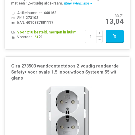
met een 1,5-voudig afdekraam.
Meer informatie »
Artikelnummer:
440163
33,71
SKU:
273103
13,04
EAN:
4010337881117
Voor 21u besteld, morgen in huis*
Voorraad:
51
Gira 273503 wandcontactdoos 2-voudig randaarde
Safety+ voor ovale 1,5 inbouwdoos Systeem 55 wit
glans