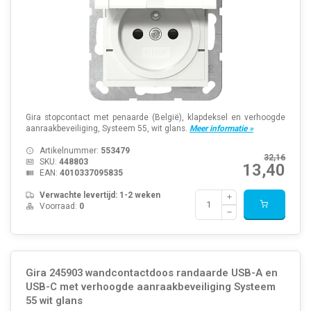
Gira stopcontact met penaarde (België), klapdeksel en verhoogde
aanraakbeveiliging, Systeem 55, wit glans.
Meer informatie »
Artikelnummer:
553479
32,16
SKU:
448803
13,40
EAN:
4010337095835
Verwachte levertijd: 1-2 weken
Voorraad:
0
Gira 245903 wandcontactdoos randaarde USB-A en
USB-C met verhoogde aanraakbeveiliging Systeem
55 wit glans