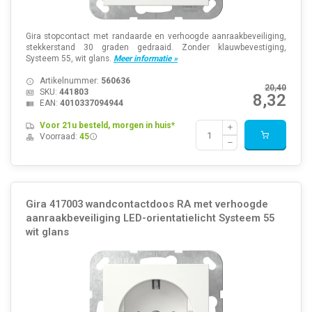
Gira stopcontact met randaarde en verhoogde aanraakbeveiliging,
stekkerstand 30 graden gedraaid. Zonder klauwbevestiging,
Systeem 55, wit glans.
Meer informatie »
Artikelnummer:
560636
20,40
SKU:
441803
8,32
EAN:
4010337094944
Voor 21u besteld, morgen in huis*
Voorraad:
45
Gira 417003 wandcontactdoos RA met verhoogde
aanraakbeveiliging LED-orientatielicht Systeem 55
wit glans