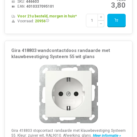
SKU:
446603
3,80
EAN:
4010337095101
Voor 21u besteld, morgen in huis*
Voorraad:
20956
Gira 418803 wandcontactdoos randaarde met
klauwbevestiging Systeem 55 wit glans
Gira 418803 stopcontact randaarde met klauwbevestiging Systeem
55. Kleur: zuiver wit, RAL9010. Afwerking: glans.
Meer informatie »