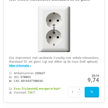
Gira stopcontact met randaarde 2-voudig voor enkele inbouwdoos,
Standaard 55, wit glans. Ligt wat dikker op de muur (half opbouw).
Meer informatie »
Artikelnummer:
230627
25,16
SKU:
078803
9,74
EAN:
4010337788034
Voor 21u besteld, morgen in huis*
Voorraad:
736