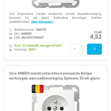
Gira stopcontact zonder randaarde, zonder klauwbevestiging,
Systeem 55, wit glans. Bedrading bevestigen middels
steekklemmen.
Meer informatie »
Artikelnummer:
560703
11,82
SKU:
448003
4,52
EAN:
4010337096047
Voor 21u besteld, morgen in huis*
Voorraad:
485
Gira 448503 wandcontactdoos penaarde Belgie
verhoogde aanraakbeveiliging Systeem 55 wit glans