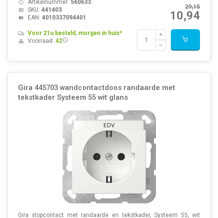
Artikelnummer:
560633
29,15
SKU:
441403
10,94
EAN:
4010337094401
Voor 21u besteld, morgen in huis*
Voorraad:
42
Gira 445703 wandcontactdoos randaarde met
tekstkader Systeem 55 wit glans
Gira stopcontact met randaarde en tekstkader, Systeem 55, wit