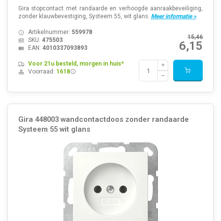
Gira stopcontact met randaarde en verhoogde aanraakbeveiliging,
zonder klauwbevestiging, Systeem 55, wit glans.
Meer informatie »
Artikelnummer:
559978
15,46
SKU:
475503
6,15
EAN:
4010337093893
Voor 21u besteld, morgen in huis*
Voorraad:
1618
Gira 448003 wandcontactdoos zonder randaarde
Systeem 55 wit glans