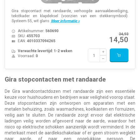
Gira stopcontact met randaarde, verhoogde aanraakbeveiliging,
tekstkader en klapdeksel (voorzien van een stekkersymbool).
Systeem 55, wit glans.
Meer informatie »
Artikelnummer:
560690
34,93
SKU:
455703
14,50
EAN:
4010337094265
Verwachte levertijd: 1-2 weken
Voorraad:
0
Gira stopcontacten met randaarde
De Gira wandcontactdozen met randaarde zijn een essentiële
keuze voor huishoudens en bedrijven waar veiligheid voorop staat.
Deze stopcontacten zijn ontworpen om apparaten met een
metalen behuizing, zoals wasmachines, koelkasten en fornuizen,
veilig aan te sluiten. De randaarde zorgt ervoor dat elektrische
ladingen veilig worden afgevoerd naar de aarde, waardoor het
risico op elektrische schokken aanzienlijk wordt verminderd. In de
meterkast meet de aardlekschakelaar of er geen stroom weglekt
naar aarde, of naar een ongelukkige persoon. De