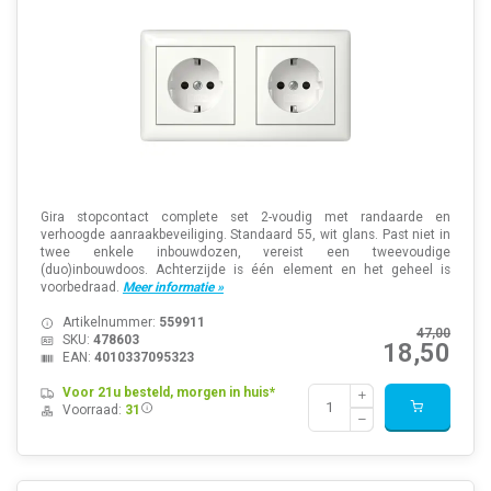
Gira stopcontact complete set 2-voudig met randaarde en
verhoogde aanraakbeveiliging. Standaard 55, wit glans. Past niet in
twee enkele inbouwdozen, vereist een tweevoudige
(duo)inbouwdoos. Achterzijde is één element en het geheel is
voorbedraad.
Meer informatie »
Artikelnummer:
559911
47,00
SKU:
478603
18,50
EAN:
4010337095323
Voor 21u besteld, morgen in huis*
Voorraad:
31