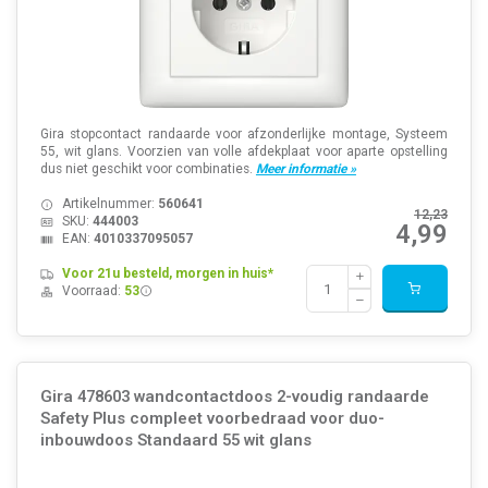
Gira stopcontact randaarde voor afzonderlijke montage, Systeem
55, wit glans. Voorzien van volle afdekplaat voor aparte opstelling
dus niet geschikt voor combinaties.
Meer informatie »
Artikelnummer:
560641
12,23
SKU:
444003
4,99
EAN:
4010337095057
Voor 21u besteld, morgen in huis*
Voorraad:
53
Gira 478603 wandcontactdoos 2-voudig randaarde
Safety Plus compleet voorbedraad voor duo-
inbouwdoos Standaard 55 wit glans