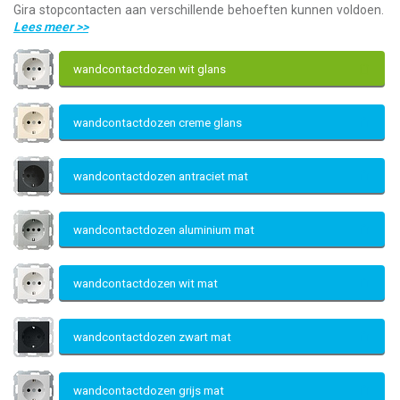
Gira stopcontacten aan verschillende behoeften kunnen voldoen.
Lees meer
>>
wandcontactdozen wit glans
wandcontactdozen creme glans
wandcontactdozen antraciet mat
wandcontactdozen aluminium mat
wandcontactdozen wit mat
wandcontactdozen zwart mat
wandcontactdozen grijs mat