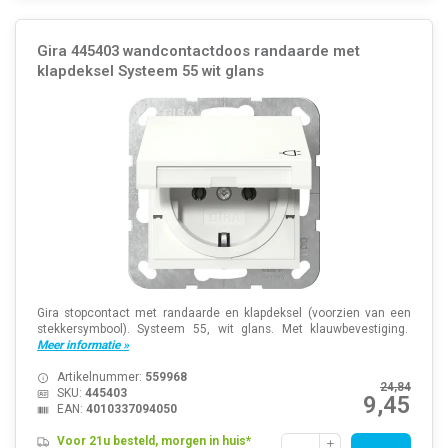
Gira 445403 wandcontactdoos randaarde met
klapdeksel Systeem 55 wit glans
Gira stopcontact met randaarde en klapdeksel (voorzien van een
stekkersymbool). Systeem 55, wit glans. Met klauwbevestiging.
Meer informatie »
Artikelnummer:
559968
24,84
SKU:
445403
9,45
EAN:
4010337094050
Voor 21u besteld, morgen in huis*