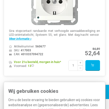
Gira stopcontact randaarde met verhoogde aanraakbeveiliging en
LED-oriëntatielicht, Systeem 55, wit glans. Met dag/nacht sensor.
Meer informatie »
Artikelnummer:
560677
84,89
SKU:
417003
52,64
EAN:
4010337094722
Voor 21u besteld, morgen in huis*
Voorraad:
13
Gira 079803 wandcontactdoos 2-voudig zonder
Wij gebruiken cookies
randaarde voor enkele inbouwdoos Standaard 55 wit
glans
Om u de beste ervaring te bieden gebruiken wij cookies voor
websiteanalyse en (gepersonaliseerde) advertenties. Lees