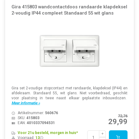
Gira 415803 wandcontactdoos randaarde klapdeksel
2-voudig IP44 compleet Standaard 55 wit glans
Gira set 2-voudige stopcontact met randaarde, klapdeksel (IP44) en
afdekraam. Standaard 55, wit glans. Niet voorbedraad, geschikt
voor plaatsing in twee naast elkaar geplaatste inbouwdozen.
Meer informatie »
Artikelnummer:
560676
72,76
SKU:
415803
29,99
EAN:
4010337094531
Voor 21u besteld, morgen in huis*
Voorraad:
13