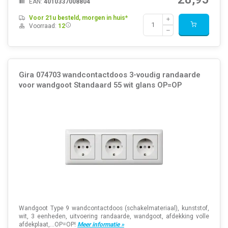
EAN:
4010337008804
Voor 21u besteld, morgen in huis*
Voorraad:
12
Gira 074703 wandcontactdoos 3-voudig randaarde
voor wandgoot Standaard 55 wit glans OP=OP
Wandgoot Type 9 wandcontactdoos (schakelmateriaal), kunststof,
wit, 3 eenheden, uitvoering randaarde, wandgoot, afdekking volle
afdekplaat,...OP=OP!
Meer informatie »