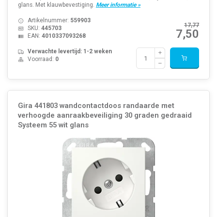
glans. Met klauwbevestiging.
Meer informatie »
Artikelnummer:
559903
17,77
SKU:
445703
7,50
EAN:
4010337093268
Verwachte levertijd: 1-2 weken
Voorraad:
0
Gira 441803 wandcontactdoos randaarde met
verhoogde aanraakbeveiliging 30 graden gedraaid
Systeem 55 wit glans