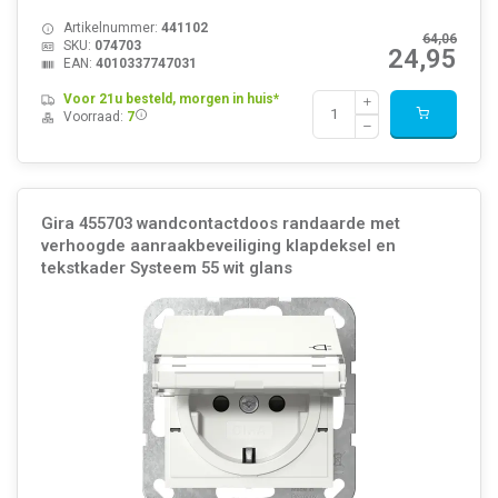
Artikelnummer:
441102
64,06
SKU:
074703
24,95
EAN:
4010337747031
Voor 21u besteld, morgen in huis*
Voorraad:
7
Gira 455703 wandcontactdoos randaarde met
verhoogde aanraakbeveiliging klapdeksel en
tekstkader Systeem 55 wit glans