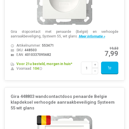
Gira stopcontact met penaarde (België) en verhoogde
aanraakbeveiliging, Systeem 55, wit glans.
Meer informatie »
Artikelnummer:
553471
19,53
SKU:
448503
7,99
EAN:
4010337095682
Voor 21u besteld, morgen in huis*
Voorraad:
104
Gira 448803 wandcontactdoos penaarde Belgie
klapdeksel verhoogde aanraakbeveiliging Systeem
55 wit glans