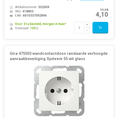
Artikelnummer:
552009
11,16
SKU:
418803
4,10
EAN:
4010337092896
Voor 21u besteld, morgen in huis*
Voorraad:
105
Gira 475503 wandcontactdoos randaarde verhoogde
aanraakbeveiliging Systeem 55 wit glans