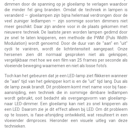
dimmen door de spanning op je gloeilamp te verlagen waardoor
die minder fel ging branden. Omdat de techniek in lampen is
veranderd — gloeilampen zijn bijna helemaal verdrongen door de
veel zuiniger ledlampen — zijn sommige soorten dimmers niet
meer geschikt. Daar zijn andere voor in de plaats gekomen met
nieuwere techniek. De laatste jaren worden lampen gedimd door
ze snel te laten knipperen, een methode die PWM (Puls Width
Modulation) wordt genoemd. Door de duur van de "aan" en "uit"
cycli te variëren, wordt de lichtintensiteit aangepast. Onze
hersenen zien dit normaal gesproken niet als geknipper,
vergelijkbaar met hoe we een film van 25 frames per seconde als
vloeiende beweging waarnemen en niet als losse foto’s.
Toch kan het gebeuren dat je een LED-lamp ziet flikkeren wanneer
de "aan" tijd van het geknipper kort is en de "uit" tijd lang. Dus als
de lamp zwak brandt. Dit probleem komt met name voor bij fase-
aansnijding, een techniek die in sommige dimbare ledlampen
wordt gebruikt, ooit bedacht als overgangsvorm van gloeilamp-
naar LED-dimmer. Een gloeilamp kan niet zo snel knipperen als
een LED. Daarom zie je dit effect alleen bij LED. Om dit probleem
op te lossen, is fase-afsnijding ontwikkeld, wat resulteert in een
vloeiender dimproces. Hieronder een visuele uitleg van deze
technieken.