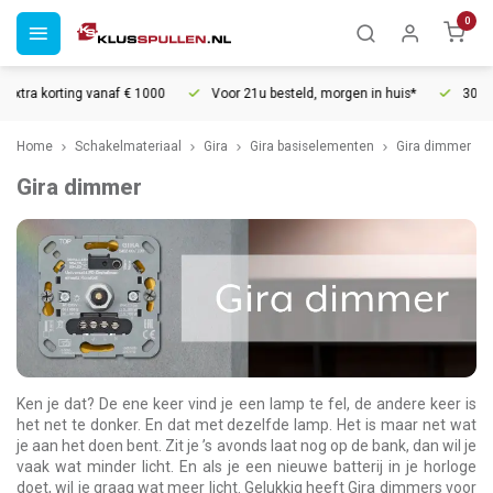
0
f € 1000
Voor 21u besteld, morgen in huis*
30 dagen retourrecht
Home
Schakelmateriaal
Gira
Gira basiselementen
Gira dimmer
Gira dimmer
Ken je dat? De ene keer vind je een lamp te fel, de andere keer is
het net te donker. En dat met dezelfde lamp. Het is maar net wat
je aan het doen bent. Zit je ’s avonds laat nog op de bank, dan wil je
vaak wat minder licht. En als je een nieuwe batterij in je horloge
doet, wil je graag wat meer licht. Gelukkig heeft Gira dimmers voor