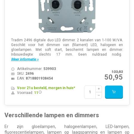
Tradim 2496 digitale duo LED dimmer. 2 kanalen van 1-100 W/VA.
Geschikt voor het dimmen van (filament) LED, halogeen en
gloeilampen. Met soft start, beschermt lampen en dimmer.
Inbouwdiepte: slechts 17 mm. Geen nuldraad nodig.
Meer informatie »
Artikelnummer:
539903
133,83
SKU:
2496
50,95
EAN:
8718801938454
Voor 21u besteld, morgen in huis*
Voorraad:
11
Verschillende lampen en dimmers
Er zijn gloeilampen, halogeenlampen, LED-lampen,
fluorescentielampen, lampen op laagspanning en lampen op