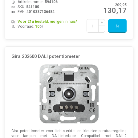
Artikelnummer:
594106
209,95
SKU:
541100
130,17
EAN:
4010337136484
Voor 21u besteld, morgen in huis*
Voorraad:
10
Gira 202600 DALI potentiometer
Gira potentiometer voor lichtsterkte- en kleurtemperatuurregeling
voor lampen met DALI-interface. Compatibel met DALI-2