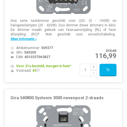
Gira serie tastdimmer geschikt voor LED- (3 - 100W) en
halogeenlampen (20 - 420W). Duo dimmer (twee dimmers in één).
De dimmer maakt gebruik van fase-aansnijding (RL) of fase-
afsnijding (RC)*. Niet geschikt voor wisselschakeling.
Meer informatie »
Artikelnummer:
509377
215,65
SKU:
540200
116,99
EAN:
4010337063827
Voor 21u besteld, morgen in huis*
Voorraad:
45
Gira 540800 Systeem 3000 nevenpost 2-draads