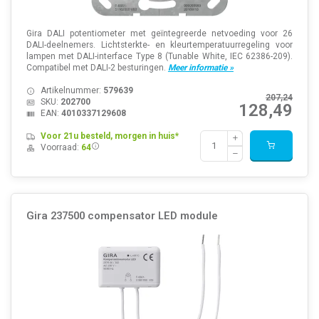
Gira DALI potentiometer met geïntegreerde netvoeding voor 26
DALI-deelnemers. Lichtsterkte- en kleurtemperatuurregeling voor
lampen met DALI-interface Type 8 (Tunable White, IEC 62386-209).
Compatibel met DALI-2 besturingen.
Meer informatie »
Artikelnummer:
579639
207,24
SKU:
202700
128,49
EAN:
4010337129608
Voor 21u besteld, morgen in huis*
Voorraad:
64
Gira 237500 compensator LED module