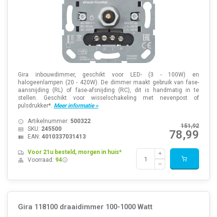
Gira inbouwdimmer, geschikt voor LED- (3 - 100W) en
halogeenlampen (20 - 420W). De dimmer maakt gebruik van fase-
aansnijding (RL) of fase-afsnijding (RC), dit is handmatig in te
stellen. Geschikt voor wisselschakeling met nevenpost of
pulsdrukker*.
Meer informatie »
Artikelnummer:
500322
151,92
SKU:
245500
78,99
EAN:
4010337031413
Voor 21u besteld, morgen in huis*
Voorraad:
94
Gira 118100 draaidimmer 100-1000 Watt