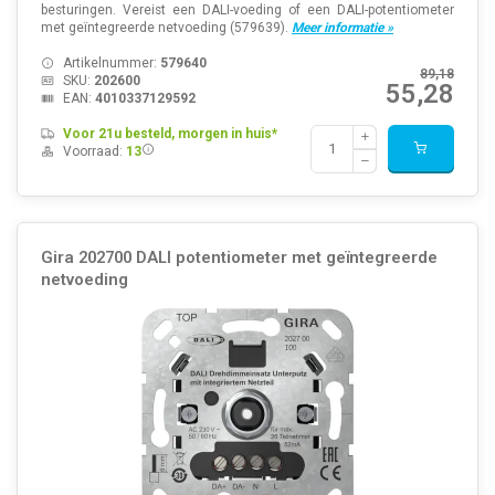
besturingen. Vereist een DALI-voeding of een DALI-potentiometer
met geïntegreerde netvoeding (579639).
Meer informatie »
Artikelnummer:
579640
89,18
SKU:
202600
55,28
EAN:
4010337129592
Voor 21u besteld, morgen in huis*
Voorraad:
13
Gira 202700 DALI potentiometer met geïntegreerde
netvoeding