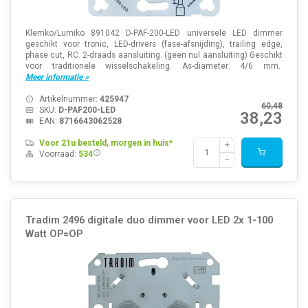
Klemko/Lumiko 891042 D-PAF-200-LED universele LED dimmer
geschikt voor tronic, LED-drivers (fase-afsnijding), trailing edge,
phase cut, RC. 2-draads aansluiting. (geen nul aansluiting) Geschikt
voor traditionele wisselschakeling. As-diameter: 4/6 mm.
Meer informatie »
Artikelnummer:
425947
60,48
SKU:
D-PAF200-LED
38,23
EAN:
8716643062528
Voor 21u besteld, morgen in huis*
Voorraad:
534
Tradim 2496 digitale duo dimmer voor LED 2x 1-100
Watt OP=OP