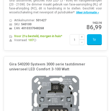
Gira tastdimmer, geschikt voor LED- (3 - 60W) en halogeenlampen
(20 - 210W). De dimmer maakt gebruik van fase-aansnijding (RL) of
fase-afsnijding (RC), dit is handmatig in te stellen. Geschikt voor
wisselschakeling met nevenpost of pulsdrukker*.
Meer informatie »
Artikelnummer:
501427
162,16
SKU:
540100
86,99
EAN:
4010337048268
Voor 21u besteld, morgen in huis*
Voorraad:
107
Gira 540200 Systeem 3000 serie tastdimmer
universeel LED Comfort 3-100 Watt