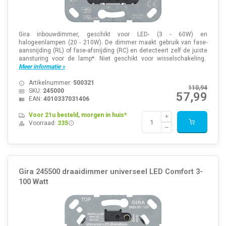
Gira inbouwdimmer, geschikt voor LED- (3 - 60W) en
halogeenlampen (20 - 210W). De dimmer maakt gebruik van fase-
aansnijding (RL) of fase-afsnijding (RC) en detecteert zelf de juiste
aansturing voor de lamp*. Niet geschikt voor wisselschakeling.
Meer informatie »
Artikelnummer:
500321
110,94
SKU:
245000
57,99
EAN:
4010337031406
Voor 21u besteld, morgen in huis*
Voorraad:
335
Gira 245500 draaidimmer universeel LED Comfort 3-
100 Watt