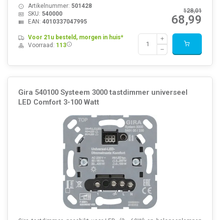
Artikelnummer:
501428
128,01
SKU:
540000
68,99
EAN:
4010337047995
Voor 21u besteld, morgen in huis*
Voorraad:
113
Gira 540100 Systeem 3000 tastdimmer universeel
LED Comfort 3-100 Watt