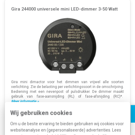
Gira 244000 universele mini LED-dimmer 3-50 Watt
Gira mini dimactor voor het dimmen van vrijwel alle soorten
verlichting. Zie de belasting per verlichtingssoort in de omschrijving.
Bediening met een nevenpost of pulsdrukker. De dimmer maakt
gebruik van fase-aansnijding (RL) of fase-afsnijding (RC)*.
Meer informatie »
Artikelnummer:
443347
Wij gebruiken cookies
122,89
SKU:
244000
68,99
EAN:
4010337031390
Om u de beste ervaring te bieden gebruiken wij cookies voor
websiteanalyse en (gepersonaliseerde) advertenties. Lees
Verwachte levertijd: 1-2 weken
Voorraad:
0