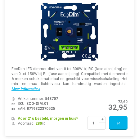
EcoDim LED-dimmer dimt van 0 tot 300W bij RC (fase-afsnijding) en
van 0 tot 150W bij RL (fase-aansnijding). Compatibel met de meeste
A-merken schakelmateriaal en geschikt voor wisselschakeling. Het
min. en max. lichtniveau kan handmatig worden ingesteld.
Meer informatie »
Artikelnummer:
543707
72,60
SKU:
ECO-DIM.01
32,95
EAN:
8719322370525
Voor 21u besteld, morgen in huis*
Voorraad:
280