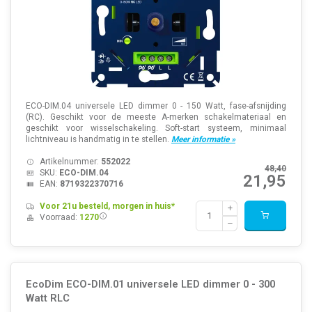
ECO-DIM.04 universele LED dimmer 0 - 150 Watt, fase-afsnijding
(RC). Geschikt voor de meeste A-merken schakelmateriaal en
geschikt voor wisselschakeling. Soft-start systeem, minimaal
lichtniveau is handmatig in te stellen.
Meer informatie »
Artikelnummer:
552022
48,40
SKU:
ECO-DIM.04
21,95
EAN:
8719322370716
Voor 21u besteld, morgen in huis*
Voorraad:
1270
EcoDim ECO-DIM.01 universele LED dimmer 0 - 300
Watt RLC