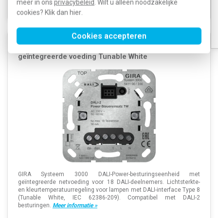
meer in ons
privacybeleid
. Wilt u alleen noodzakelijke
cookies? Klik dan
hier
.
Cookies accepteren
Gira 541100 Systeem 3000 DALI-2-dimmer met
geïntegreerde voeding Tunable White
GIRA Systeem 3000 DALI-Power-besturingseenheid met
geïntegreerde netvoeding voor 18 DALI-deelnemers. Lichtsterkte-
en kleurtemperatuurregeling voor lampen met DALI-interface Type 8
(Tunable White, IEC 62386-209). Compatibel met DALI-2
besturingen.
Meer informatie »