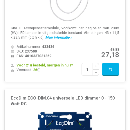
Gira LED-compensatiemodule, voorkomt het nagloeien van 230V
(HV) LED-lampen in uitgeschakelde toestand. Afmetingen: 43 x 11,5
x 28,5 mm (b x h x d).
Meer informatie »
Artikelnummer:
433436
43,83
SKU:
237500
27,18
EAN:
4010337031369
Voor 21u besteld, morgen in huis*
Voorraad:
26
EcoDim ECO-DIM.04 universele LED dimmer 0 - 150
Watt RC