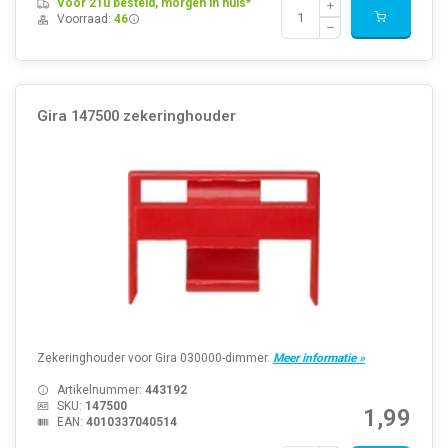
Voor 21u besteld, morgen in huis*
Voorraad:
46
Gira 147500 zekeringhouder
Zekeringhouder voor Gira 030000-dimmer.
Meer informatie »
Artikelnummer:
443192
SKU:
147500
1,99
EAN:
4010337040514