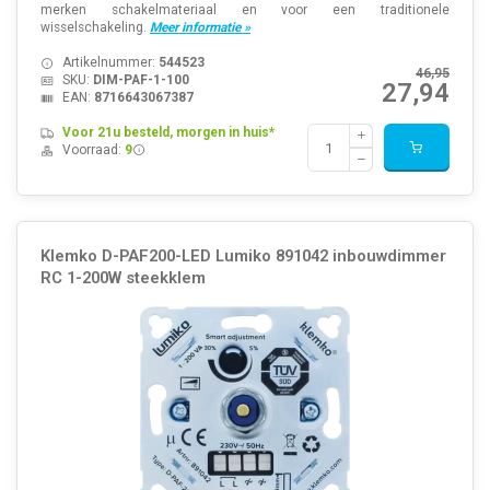
merken schakelmateriaal en voor een traditionele
wisselschakeling.
Meer informatie »
Artikelnummer:
544523
46,95
SKU:
DIM-PAF-1-100
27,94
EAN:
8716643067387
Voor 21u besteld, morgen in huis*
Voorraad:
9
Klemko D-PAF200-LED Lumiko 891042 inbouwdimmer
RC 1-200W steekklem