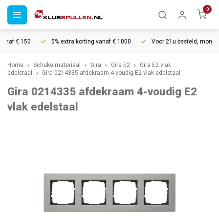
0
naf € 150
5% extra korting vanaf € 1000
Voor 21u besteld, morgen i
Home
Schakelmateriaal
Gira
Gira E2
Gira E2 vlak
edelstaal
Gira 0214335 afdekraam 4-voudig E2 vlak edelstaal
Gira 0214335 afdekraam 4-voudig E2
vlak edelstaal