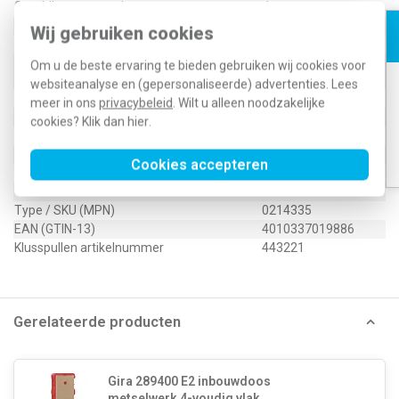
Geschikt voor wandgoot
Ja
Geschikt voor inbouwinstallatie (stucwerk)
Ja
Wij gebruiken cookies
Bondige uitvoering
Ja
Geschikt voor inbouwinstallatie (geen
Om u de beste ervaring te bieden gebruiken wij cookies voor
Nee
stucwerk)
websiteanalyse en (gepersonaliseerde) advertenties. Lees
Inbouwmontage (stucwerk)
Ja
meer in ons
privacybeleid
. Wilt u alleen noodzakelijke
Aantal eenheden horizontaal
4
cookies? Klik dan
hier
.
Aantal eenheden verticaal
4
Met montageraam
Nee
Cookies accepteren
Antibacteriële behandeling
Nee
Type / SKU (MPN)
0214335
EAN (GTIN-13)
4010337019886
Klusspullen artikelnummer
443221
Gerelateerde producten
Gira 289400 E2 inbouwdoos
metselwerk 4-voudig vlak