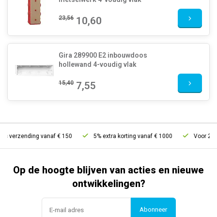
23,56
10,60
Gira 289900 E2 inbouwdoos
hollewand 4-voudig vlak
15,40
7,55
is verzending vanaf € 150
5% extra korting vanaf € 1000
Voor 21u b
Op de hoogte blijven van acties en nieuwe
ontwikkelingen?
Abonneer