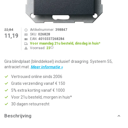
22,84
Artikelnummer:
398847
SKU:
026828
11,19
EAN:
4010337268284
Voor maandag 21u besteld, dinsdag in huis*
Voorraad:
23
Gira blindplaat (blinddeksel) inclusief draagring. Systeem 55,
antraciet mat.
Meer informatie »
Vertrouwd online sinds 2006
Gratis verzending vanaf € 150
5% extra korting vanaf € 1000
Voor 21u besteld, morgen in huis*
30 dagen retourrecht
Beschrijving