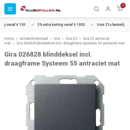
0
g vanaf € 150
5% extra korting vanaf € 1000
Voor 21u besteld, morg
Home
Schakelmateriaal
Gira
Gira E2
Gira E2 antraciet
mat
Gira 026828 blinddeksel incl. draagframe Systeem 55 antraciet mat
Gira 026828 blinddeksel incl.
draagframe Systeem 55 antraciet mat