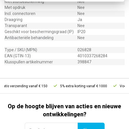
Met stofbescherming
Nee
Met opdruk
Nee
Incl. connectoren
Nee
Draagring
Ja
Transparant
Nee
Geschikt voor beschermingsgraad (IP)
IP20
Antibacteriële behandeling
Nee
Type / SKU (MPN)
026828
EAN (GTIN-13)
4010337268284
Klusspullen artikelnummer
398847
ratis verzending vanaf € 150
5% extra korting vanaf € 1000
Voor 21
Op de hoogte blijven van acties en nieuwe
ontwikkelingen?