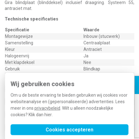
Gira blindplaat (blinddeksel) inclusief draagring. Systeem 55,
antraciet mat.
Technische specificaties
Specificatie
Waarde
Montagewijze
Inbouw (stucwerk)
Samenstelling
Centraalplaat
Kleur
Antraciet
Halogeenvrij
Ja
Met klapdeksel
Nee
Gebruik
Blindkap
Oppervlaktebescherming
Overig
Met trekontlasting
Nee
Wij gebruiken cookies
Materiaalkwaliteit
Thermoplast
Opdrukveld
Zonder label
Om u de beste ervaring te bieden gebruiken wij cookies voor
Materiaal
Kunststof
websiteanalyse en (gepersonaliseerde) advertenties. Lees
Bevestigingswijze
Bevestiging met schroef
meer in ons
privacybeleid
. Wilt u alleen noodzakelijke
Bussen afgeschermd
Nee
cookies? Klik dan
hier
.
Afgeschermde behuizing
Nee
Met verlichting
Nee
Cookies accepteren
Kroonsteen
Nee