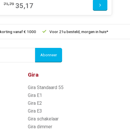
71,79
35,17
ing vanaf € 1000
Voor 21u besteld, morgen in huis*
30 dagen
Abonneer
Gira
Gira Standaard 55
Gira E1
Gira E2
Gira E3
Gira schakelaar
Gira dimmer