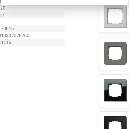
at
P20
ee
270015
010337078760
41216