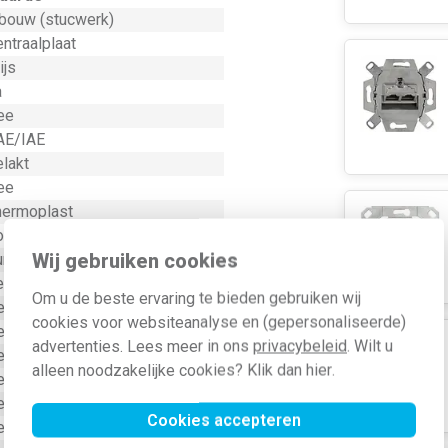
nbouw (stucwerk)
ntraalplaat
ijs
a
ee
AE/IAE
lakt
ee
hermoplast
nder label
Wij gebruiken cookies
unststof
evestiging met schroef
Om u de beste ervaring te bieden gebruiken wij
ee
cookies voor websiteanalyse en (gepersonaliseerde)
ee
advertenties. Lees meer in ons
privacybeleid
. Wilt u
ee
alleen noodzakelijke cookies? Klik dan
hier
.
ee
ee
Cookies accepteren
ee