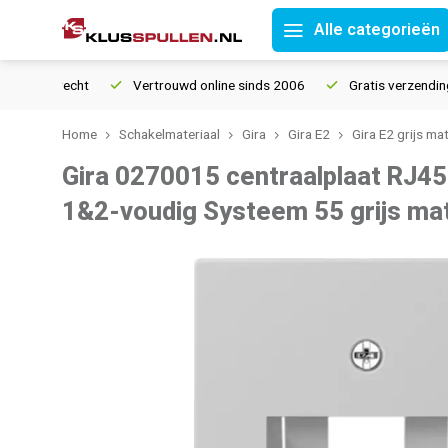
Alle categorieën
tourrecht
Vertrouwd online sinds 2006
Gratis verzending van
Home
Schakelmateriaal
Gira
Gira E2
Gira E2 grijs ma
Gira 0270015 centraalplaat RJ4
1&2-voudig Systeem 55 grijs ma