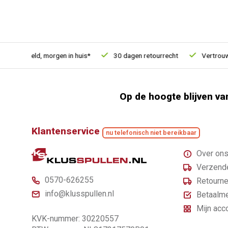
 besteld, morgen in huis*
30 dagen retourrecht
Vertrouwd on
Op de hoogte blijven va
Klantenservice
nu telefonisch niet bereikbaar
Over on
Verzende
0570-626255
Retourne
info@klusspullen.nl
Betaalm
Mijn acc
KVK-nummer: 30220557