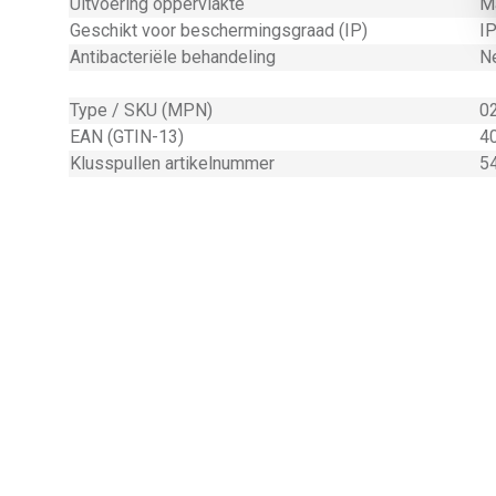
Uitvoering oppervlakte
M
Geschikt voor beschermingsgraad (IP)
I
Antibacteriële behandeling
N
Type / SKU (MPN)
0
EAN (GTIN-13)
4
Klusspullen artikelnummer
5