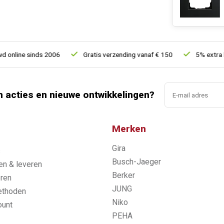
line sinds 2006
Gratis verzending vanaf € 150
5% extra kort
n acties en nieuwe ontwikkelingen?
Merken
Gira
s
Busch-Jaeger
n & leveren
Berker
ren
JUNG
ethoden
Niko
ount
PEHA