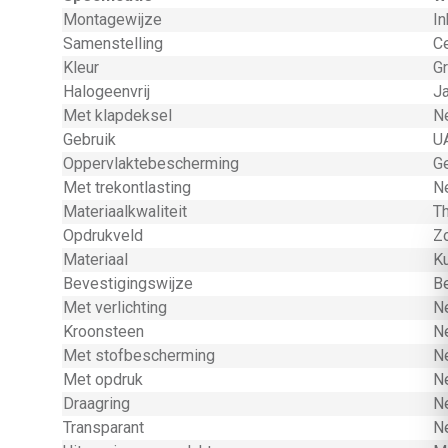
Montagewijze
I
Samenstelling
Ce
Kleur
Gr
Halogeenvrij
J
Met klapdeksel
N
Gebruik
U
Oppervlaktebescherming
Ge
Met trekontlasting
N
Materiaalkwaliteit
T
Opdrukveld
Zo
Materiaal
K
Bevestigingswijze
B
Met verlichting
N
Kroonsteen
N
Met stofbescherming
N
Met opdruk
N
Draagring
N
Transparant
N