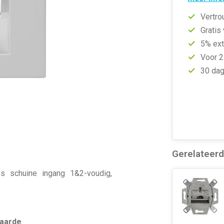
Vertro
Gratis
5% ext
Voor 2
30 dag
Gerelateer
os schuine ingang 1&2-voudig,
aarde