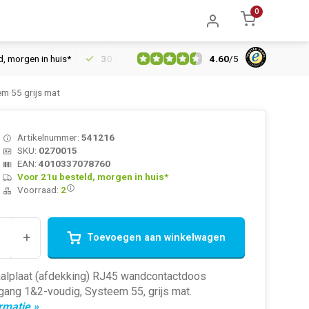
0
4.60
/
5
en in huis*
30 dagen retourrecht
Vertrouwd online sinds 200
m 55 grijs mat
Artikelnummer:
541216
SKU:
0270015
EAN:
4010337078760
Voor 21u besteld, morgen in huis*
Voorraad:
2
+
Toevoegen aan winkelwagen
aalplaat (afdekking) RJ45 wandcontactdoos
gang 1&2-voudig, Systeem 55, grijs mat.
rmatie »