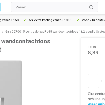
af € 150
5% extra korting vanaf € 1000
Voor 21u besteld, morg
t
Gira 0270015 centraalplaat RJ45 wandcontactdoos 1&2-voudig Systee
5 wandcontactdoos
18,16
t
8,89
-
Gira centr
schuine in
Meer info