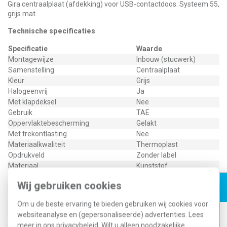
Gira centraalplaat (afdekking) voor USB-contactdoos. Systeem 55,
grijs mat.
Technische specificaties
Specificatie
Waarde
Montagewijze
Inbouw (stucwerk)
Samenstelling
Centraalplaat
Kleur
Grijs
Halogeenvrij
Ja
Met klapdeksel
Nee
Gebruik
TAE
Oppervlaktebescherming
Gelakt
Met trekontlasting
Nee
Materiaalkwaliteit
Thermoplast
Opdrukveld
Zonder label
Materiaal
Kunststof
Bevestigingswijze
Bevestiging met schroef
Wij gebruiken cookies
Met verlichting
Nee
Kroonsteen
Nee
Om u de beste ervaring te bieden gebruiken wij cookies voor
Met stofbescherming
Nee
websiteanalyse en (gepersonaliseerde) advertenties. Lees
Met opdruk
Nee
meer in ons
privacybeleid
. Wilt u alleen noodzakelijke