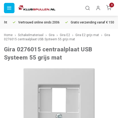
0
cht
Vertrouwd online sinds 2006
Gratis verzending vanaf € 150
Home
Schakelmateriaal
Gira
Gira E2
Gira E2 grijs mat
Gira
0276015 centraalplaat USB Systeem 55 grijs mat
Gira 0276015 centraalplaat USB
Systeem 55 grijs mat