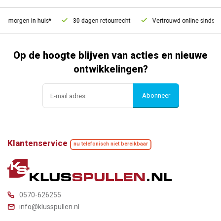
, morgen in huis*
30 dagen retourrecht
Vertrouwd online sinds 20
Op de hoogte blijven van acties en nieuwe
ontwikkelingen?
Abonneer
Klantenservice
nu telefonisch niet bereikbaar
0570-626255
info@klusspullen.nl