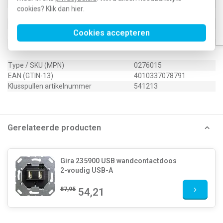
Draagring
Nee
cookies? Klik dan
hier
.
Transparant
Nee
Uitvoering oppervlakte
Mat
Cookies accepteren
Geschikt voor beschermingsgraad (IP)
IP20
Antibacteriële behandeling
Nee
Type / SKU (MPN)
0276015
EAN (GTIN-13)
4010337078791
Klusspullen artikelnummer
541213
Gerelateerde producten
Gira 235900 USB wandcontactdoos
2-voudig USB-A
87,95
54,21