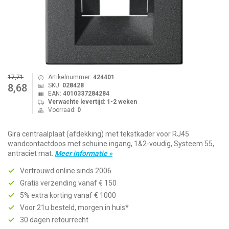
17,71
Artikelnummer:
424401
SKU:
028428
8,68
EAN:
4010337284284
Verwachte levertijd: 1-2 weken
Voorraad:
0
Gira centraalplaat (afdekking) met tekstkader voor RJ45
wandcontactdoos met schuine ingang, 1&2-voudig, Systeem 55,
antraciet mat.
Meer informatie »
Vertrouwd online sinds 2006
Gratis verzending vanaf € 150
5% extra korting vanaf € 1000
Voor 21u besteld, morgen in huis*
30 dagen retourrecht