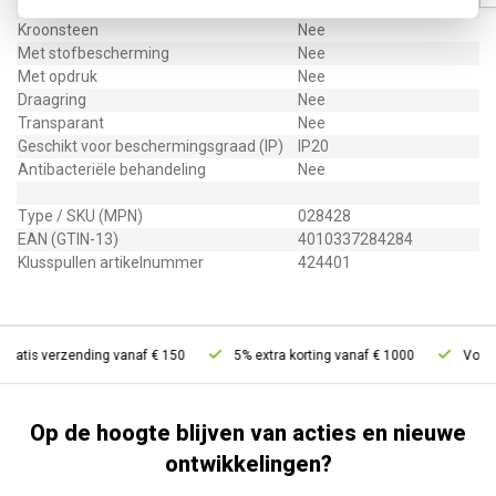
Met verlichting
Nee
Kroonsteen
Nee
Met stofbescherming
Nee
Met opdruk
Nee
Draagring
Nee
Transparant
Nee
Geschikt voor beschermingsgraad (IP)
IP20
Antibacteriële behandeling
Nee
Type / SKU (MPN)
028428
EAN (GTIN-13)
4010337284284
Klusspullen artikelnummer
424401
ratis verzending vanaf € 150
5% extra korting vanaf € 1000
Voor 21
Op de hoogte blijven van acties en nieuwe
ontwikkelingen?