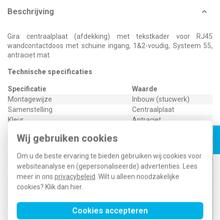
Beschrijving
Gira centraalplaat (afdekking) met tekstkader voor RJ45
wandcontactdoos met schuine ingang, 1&2-voudig, Systeem 55,
antraciet mat.
Technische specificaties
Specificatie
Waarde
Montagewijze
Inbouw (stucwerk)
Samenstelling
Centraalplaat
Kleur
Antraciet
Halogeenvrij
Ja
Wij gebruiken cookies
Met klapdeksel
Nee
Gebruik
UAE/IAE
Om u de beste ervaring te bieden gebruiken wij cookies voor
Oppervlaktebescherming
Overig
websiteanalyse en (gepersonaliseerde) advertenties. Lees
Met trekontlasting
Nee
meer in ons
privacybeleid
. Wilt u alleen noodzakelijke
Kwaliteitsklasse
Thermoplast
cookies? Klik dan
hier
.
Opdrukveld
Met label
Materiaal
Kunststof
Cookies accepteren
Bevestigingswijze
Bevestiging met schroef