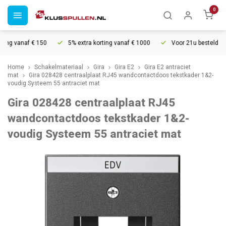
0
ng vanaf € 150
5% extra korting vanaf € 1000
Voor 21u besteld, mor
Home
Schakelmateriaal
Gira
Gira E2
Gira E2 antraciet
mat
Gira 028428 centraalplaat RJ45 wandcontactdoos tekstkader 1&2-
voudig Systeem 55 antraciet mat
Gira 028428 centraalplaat RJ45
wandcontactdoos tekstkader 1&2-
voudig Systeem 55 antraciet mat