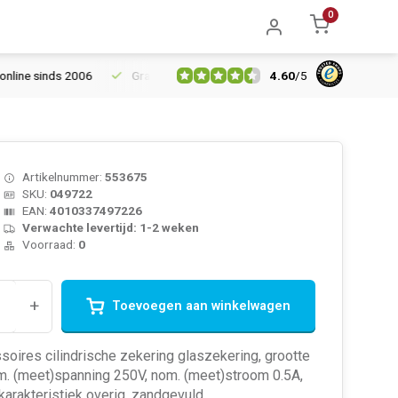
0
4.60
/
5
ne sinds 2006
Gratis verzending vanaf € 150
5% extra kortin
Artikelnummer:
553675
SKU:
049722
EAN:
4010337497226
Verwachte levertijd: 1-2 weken
Voorraad:
0
+
Toevoegen aan winkelwagen
soires cilindrische zekering glaszekering, grootte
m. (meet)spanning 250V, nom. (meet)stroom 0.5A,
karakteristiek overig, zandgevuld...