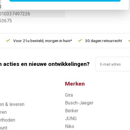
49722
010337497226
53675
Voor 21u besteld, morgen in huis*
30 dagen retourrecht
n acties en nieuwe ontwikkelingen?
Merken
Gira
s
Busch-Jaeger
n & leveren
Berker
ren
JUNG
ethoden
Niko
ount