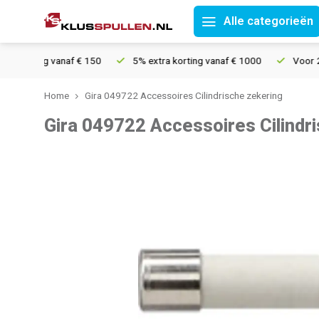
Alle categorieën
rzending vanaf € 150
5% extra korting vanaf € 1000
Voor 21u 
Home
Gira 049722 Accessoires Cilindrische zekering
Gira 049722 Accessoires Cilindr