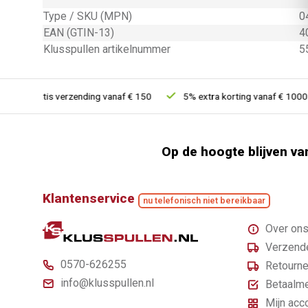
Type / SKU (MPN)
0
EAN (GTIN-13)
4
Klusspullen artikelnummer
5
Gratis verzending vanaf € 150
5% extra korting vanaf € 1000
Op de hoogte blijven va
Klantenservice
nu telefonisch niet bereikbaar
Over on
Verzende
0570-626255
Retourne
info@klusspullen.nl
Betaalm
Mijn acc