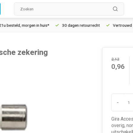
besteld, morgen in huis*
30 dagen retourrecht
Vertrouwd onli
ische zekering
2,12
0,96
-
Gira Acces
overig, no
uitschakel