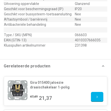
Uitvoering oppervlakte
Glanzend
Geschikt voor beschermingsgraad (IP)
IP20
Geschikt voor bussysteem-toetsaansluiting
Nee
Aftastsymbool / barrièrevrij
Nee
Antibacteriële behandeling
Nee
Type / SKU (MPN)
066603
EAN (GTIN-13)
4010337666035
Klusspullen artikelnummer
231398
Gerelateerde producten
Gira 015400 jaloezie
draaischakelaar 1-polig
47,49
21,37