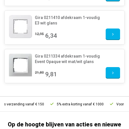
Gira 0211410 afdekraam 1-voudig
E3 wit glans
12,95
6,34
Gira 0211334 afdekraam 1-voudig
Event Opaque wit mat/wit glans
21,80
9,81
is verzending vanaf € 150
5% extra korting vanaf € 1000
Voor 21u b
Op de hoogte blijven van acties en nieuwe