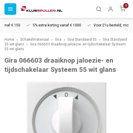
0
naf € 150
5% extra korting vanaf € 1000
Voor 21u besteld, morgen in
Home
Schakelmateriaal
Gira
Gira Standaard 55
Gira Standaard
55 wit glans
Gira 066603 draaiknop jaloezie- en tijdschakelaar Systeem
55 wit glans
Gira 066603 draaiknop jaloezie- en
tijdschakelaar Systeem 55 wit glans