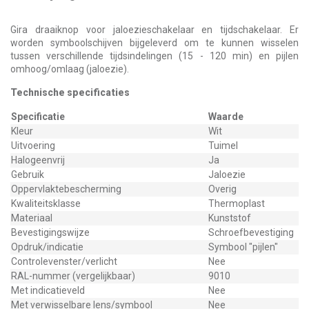
Gira draaiknop voor jaloezieschakelaar en tijdschakelaar. Er
worden symboolschijven bijgeleverd om te kunnen wisselen
tussen verschillende tijdsindelingen (15 - 120 min) en pijlen
omhoog/omlaag (jaloezie).
Technische specificaties
Specificatie
Waarde
Kleur
Wit
Uitvoering
Tuimel
Halogeenvrij
Ja
Gebruik
Jaloezie
Oppervlaktebescherming
Overig
Kwaliteitsklasse
Thermoplast
Materiaal
Kunststof
Bevestigingswijze
Schroefbevestiging
Opdruk/indicatie
Symbool "pijlen"
Controlevenster/verlicht
Nee
RAL-nummer (vergelijkbaar)
9010
Met indicatieveld
Nee
Met verwisselbare lens/symbool
Nee