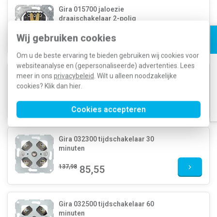
Gira 015700 jaloezie
draaischakelaar 2-polig
Wij gebruiken cookies
75,48
33,96
Om u de beste ervaring te bieden gebruiken wij cookies voor
websiteanalyse en (gepersonaliseerde) advertenties. Lees
Gira 032000 tijdschakelaar 15
meer in ons
privacybeleid
. Wilt u alleen noodzakelijke
minuten
cookies? Klik dan
hier
.
100,58
62,35
Cookies accepteren
Gira 032300 tijdschakelaar 30
minuten
137,98
85,55
Gira 032500 tijdschakelaar 60
minuten