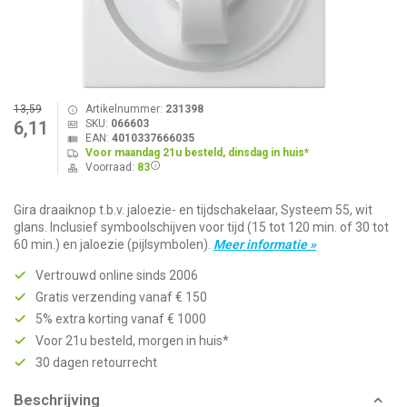
13,59
Artikelnummer:
231398
SKU:
066603
6,11
EAN:
4010337666035
Voor maandag 21u besteld, dinsdag in huis*
Voorraad:
83
Gira draaiknop t.b.v. jaloezie- en tijdschakelaar, Systeem 55, wit
glans. Inclusief symboolschijven voor tijd (15 tot 120 min. of 30 tot
60 min.) en jaloezie (pijlsymbolen).
Meer informatie »
Vertrouwd online sinds 2006
Gratis verzending vanaf € 150
5% extra korting vanaf € 1000
Voor 21u besteld, morgen in huis*
30 dagen retourrecht
Beschrijving