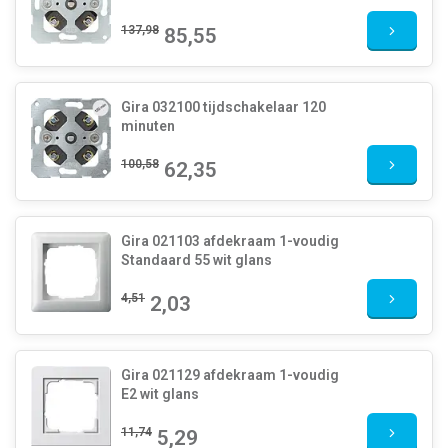
137,98
85,55
Gira 032100 tijdschakelaar 120
minuten
100,58
62,35
Gira 021103 afdekraam 1-voudig
Standaard 55 wit glans
4,51
2,03
Gira 021129 afdekraam 1-voudig
E2 wit glans
11,74
5,29