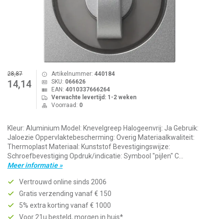
28,87
Artikelnummer:
440184
SKU:
066626
14,14
EAN:
4010337666264
Verwachte levertijd: 1-2 weken
Voorraad:
0
Kleur: Aluminium Model: Knevelgreep Halogeenvrij: Ja Gebruik:
Jaloezie Oppervlaktebescherming: Overig Materiaalkwaliteit:
Thermoplast Materiaal: Kunststof Bevestigingswijze:
Schroefbevestiging Opdruk/indicatie: Symbool "pijlen" C...
Meer informatie »
Vertrouwd online sinds 2006
Gratis verzending vanaf € 150
5% extra korting vanaf € 1000
Voor 21u besteld, morgen in huis*