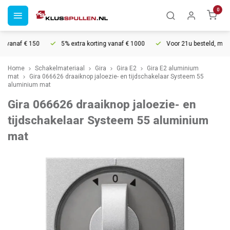
0
vanaf € 150
5% extra korting vanaf € 1000
Voor 21u besteld, morgen 
Home
Schakelmateriaal
Gira
Gira E2
Gira E2 aluminium
mat
Gira 066626 draaiknop jaloezie- en tijdschakelaar Systeem 55
aluminium mat
Gira 066626 draaiknop jaloezie- en
tijdschakelaar Systeem 55 aluminium
mat