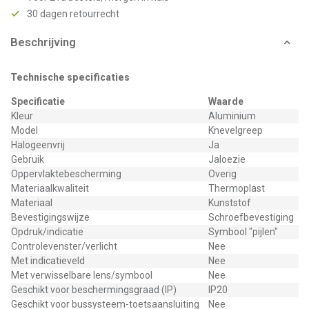
30 dagen retourrecht
Beschrijving
Technische specificaties
Specificatie
Waarde
Kleur
Aluminium
Model
Knevelgreep
Halogeenvrij
Ja
Gebruik
Jaloezie
Oppervlaktebescherming
Overig
Materiaalkwaliteit
Thermoplast
Materiaal
Kunststof
Bevestigingswijze
Schroefbevestiging
Opdruk/indicatie
Symbool "pijlen"
Controlevenster/verlicht
Nee
Met indicatieveld
Nee
Met verwisselbare lens/symbool
Nee
Geschikt voor beschermingsgraad (IP)
IP20
Geschikt voor bussysteem-toetsaansluiting
Nee