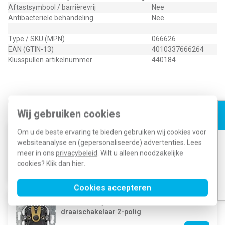
Aftastsymbool / barrièrevrij
Nee
Antibacteriële behandeling
Nee
Type / SKU (MPN)
066626
EAN (GTIN-13)
4010337666264
Klusspullen artikelnummer
440184
Gerelateerde producten
Wij gebruiken cookies
Om u de beste ervaring te bieden gebruiken wij cookies voor
Gira 015400 jaloezie
websiteanalyse en (gepersonaliseerde) advertenties. Lees
draaischakelaar 1-polig
meer in ons
privacybeleid
. Wilt u alleen noodzakelijke
cookies? Klik dan
hier
.
47,49
21,37
Cookies accepteren
Gira 015700 jaloezie
draaischakelaar 2-polig