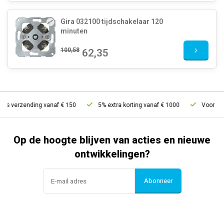
Gira 032100 tijdschakelaar 120
minuten
100,58
62,35
is verzending vanaf € 150
5% extra korting vanaf € 1000
Voor 21u b
Op de hoogte blijven van acties en nieuwe
ontwikkelingen?
Abonneer