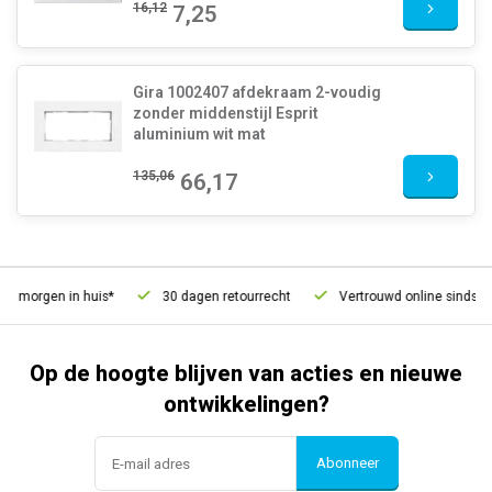
16,12
7,25
Gira 1002407 afdekraam 2-voudig
zonder middenstijl Esprit
aluminium wit mat
135,06
66,17
 morgen in huis*
30 dagen retourrecht
Vertrouwd online sinds 200
Op de hoogte blijven van acties en nieuwe
ontwikkelingen?
Abonneer