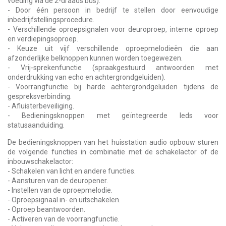
voeding via de 2-draads bus).
- Door één persoon in bedrijf te stellen door eenvoudige
inbedrijfstellingsprocedure.
- Verschillende oproepsignalen voor deuroproep, interne oproep
en verdiepingsoproep.
- Keuze uit vijf verschillende oproepmelodieën die aan
afzonderlijke belknoppen kunnen worden toegewezen.
- Vrij-sprekenfunctie (spraakgestuurd antwoorden met
onderdrukking van echo en achtergrondgeluiden).
- Voorrangfunctie bij harde achtergrondgeluiden tijdens de
gespreksverbinding.
- Afluisterbeveiliging.
- Bedieningsknoppen met geïntegreerde leds voor
statusaanduiding.
De bedieningsknoppen van het huisstation audio opbouw sturen
de volgende functies in combinatie met de schakelactor of de
inbouwschakelactor:
- Schakelen van licht en andere functies.
- Aansturen van de deuropener.
- Instellen van de oproepmelodie.
- Oproepsignaal in- en uitschakelen.
- Oproep beantwoorden.
- Activeren van de voorrangfunctie.