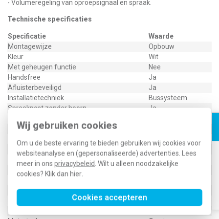
- Volumeregeling van oproepsignaal en spraak.
Technische specificaties
Specificatie
Waarde
Montagewijze
Opbouw
Kleur
Wit
Met geheugen functie
Nee
Handsfree
Ja
Afluisterbeveiligd
Ja
Installatietechniek
Bussysteem
Spreekpost zonder hoorn
Ja
Oproepuitschakeling
Ja
Wij gebruiken cookies
Videobesturing
Nee
Bediening deurslot
Ja
Om u de beste ervaring te bieden gebruiken wij cookies voor
Interne communicatie
Ja
websiteanalyse en (gepersonaliseerde) advertenties. Lees
Extra apparaat aankoppelbaar
Nee
meer in ons
privacybeleid
. Wilt u alleen noodzakelijke
Volumeregeling
Ja
cookies? Klik dan
hier
.
Met video
Nee
Bediening extra functie(s)
Ja
Cookies accepteren
Functie-LED's
Ja
Met automatische deurslotbediening
Nee