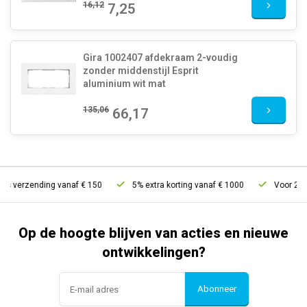
16,12
7,25
Gira 1002407 afdekraam 2-voudig
zonder middenstijl Esprit
aluminium wit mat
135,06
66,17
s verzending vanaf € 150
5% extra korting vanaf € 1000
Voor 21u be
Op de hoogte blijven van acties en nieuwe
ontwikkelingen?
Abonneer