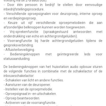
voeding via de 2-draads bus).
- Door één persoon in bedrijf te stellen door eenvoudige
inbedrijfstellingsprocedure.
- Verschillende oproepsignalen voor deuroproep, interne oproep
en verdiepingsoproep.
- Keuze uit vijf verschillende oproepmelodieën die aan
afzonderlijke belknoppen kunnen worden toegewezen.
- Vrij-sprekenfunctie (spraakgestuurd antwoorden met
onderdrukking van echo en achtergrondgeluiden).
- Voorrangfunctie bij harde achtergrondgeluiden tijdens de
gespreksverbinding.
- Afluisterbeveiliging.
- Bedieningsknoppen met geïntegreerde leds voor
statusaanduiding.
De bedieningsknoppen van het huisstation audio opbouw sturen
de volgende functies in combinatie met de schakelactor of de
inbouwschakelactor:
- Schakelen van licht en andere functies.
- Aansturen van de deuropener.
- Instellen van de oproepmelodie.
- Oproepsignaal in- en uitschakelen.
- Oproep beantwoorden.
- Activeren van de voorrangfunctie.