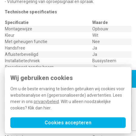
- Volumeregeling van oproepsignaal en spraak.
Technische specificaties
Specificatie
Waarde
Montagewijze
Opbouw
Kleur
Wit
Met geheugen functie
Nee
Handsfree
Ja
Afluisterbeveiligd
Ja
Installatietechniek
Bussysteem
Spreekpost zonder hoorn
Ja
Oproepuitschakeling
Ja
Wij gebruiken cookies
Videobesturing
Nee
Bediening deurslot
Ja
Om u de beste ervaring te bieden gebruiken wij cookies voor
Interne communicatie
Ja
websiteanalyse en (gepersonaliseerde) advertenties. Lees
Extra apparaat aankoppelbaar
Nee
meer in ons
privacybeleid
. Wilt u alleen noodzakelijke
Volumeregeling
Ja
cookies? Klik dan
hier
.
Met video
Nee
Bediening extra functie(s)
Ja
Cookies accepteren
Functie-LED's
Ja
Met automatische deurslotbediening
Nee