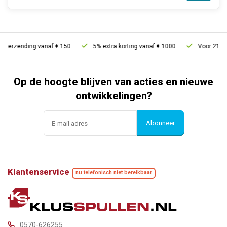
 verzending vanaf € 150
5% extra korting vanaf € 1000
Voor 21u bes
Op de hoogte blijven van acties en nieuwe
ontwikkelingen?
Abonneer
Klantenservice
nu telefonisch niet bereikbaar
0570-626255