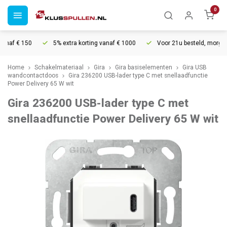
0
af € 150
5% extra korting vanaf € 1000
Voor 21u besteld, morgen in
Home
Schakelmateriaal
Gira
Gira basiselementen
Gira USB
wandcontactdoos
Gira 236200 USB-lader type C met snellaadfunctie
Power Delivery 65 W wit
Gira 236200 USB-lader type C met
snellaadfunctie Power Delivery 65 W wit