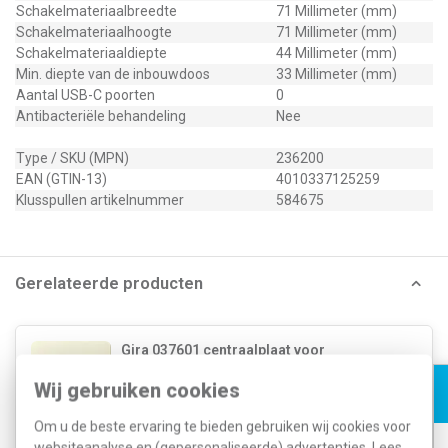
Schakelmateriaalbreedte
71 Millimeter (mm)
Schakelmateriaalhoogte
71 Millimeter (mm)
Schakelmateriaaldiepte
44 Millimeter (mm)
Min. diepte van de inbouwdoos
33 Millimeter (mm)
Aantal USB-C poorten
0
Antibacteriële behandeling
Nee
Type / SKU (MPN)
236200
EAN (GTIN-13)
4010337125259
Klusspullen artikelnummer
584675
Gerelateerde producten
Gira 037601 centraalplaat voor
USB-voeding PD System 55 creme
Wij gebruiken cookies
glans
Om u de beste ervaring te bieden gebruiken wij cookies voor
9,85
4,43
websiteanalyse en (gepersonaliseerde) advertenties. Lees