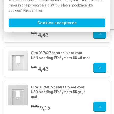
meer in ons
privacybeleid
. Wilt u alleen noodzakelijke
cookies? Klik dan
hier
.
Gira 037603 centraalplaat voor
USB-voeding PD System 55 wit
Cookies accepteren
glans
9,85
4,43
Gira 037627 centraalplaat voor
USB-voeding PD System 55 wit mat
9,85
4,43
Gira 0376015 centraalplaat voor
USB-voeding PD System 55 grijs
mat
20,34
9,15