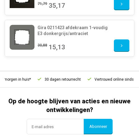
71,79
35,17
Gira 0211423 afdekraam 1-voudig
E3 donkergrijs/antraciet
30,88
15,13
morgen in huis*
30 dagen retourrecht
Vertrouwd online sinds 2006
Op de hoogte blijven van acties en nieuwe
ontwikkelingen?
Abonneer