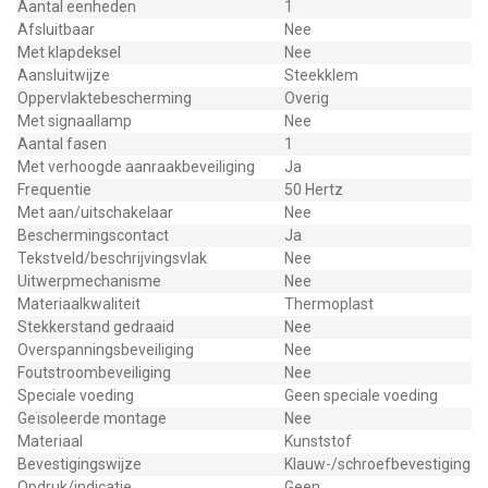
Aantal eenheden
1
Afsluitbaar
Nee
Met klapdeksel
Nee
Aansluitwijze
Steekklem
Oppervlaktebescherming
Overig
Met signaallamp
Nee
Aantal fasen
1
Met verhoogde aanraakbeveiliging
Ja
Frequentie
50 Hertz
Met aan/uitschakelaar
Nee
Beschermingscontact
Ja
Tekstveld/beschrijvingsvlak
Nee
Uitwerpmechanisme
Nee
Materiaalkwaliteit
Thermoplast
Stekkerstand gedraaid
Nee
Overspanningsbeveiliging
Nee
Foutstroombeveiliging
Nee
Speciale voeding
Geen speciale voeding
Geïsoleerde montage
Nee
Materiaal
Kunststof
Bevestigingswijze
Klauw-/schroefbevestiging
Opdruk/indicatie
Geen