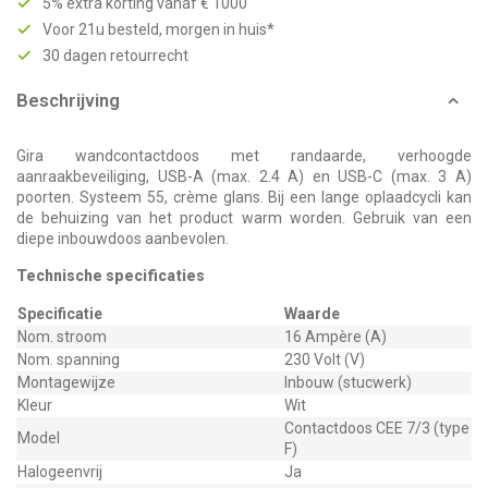
5% extra korting vanaf € 1000
Voor 21u besteld, morgen in huis*
30 dagen retourrecht
Beschrijving
Gira wandcontactdoos met randaarde, verhoogde
aanraakbeveiliging, USB-A (max. 2.4 A) en USB-C (max. 3 A)
poorten. Systeem 55, crème glans. Bij een lange oplaadcycli kan
de behuizing van het product warm worden. Gebruik van een
diepe inbouwdoos aanbevolen.
Technische specificaties
Specificatie
Waarde
Nom. stroom
16 Ampère (A)
Nom. spanning
230 Volt (V)
Montagewijze
Inbouw (stucwerk)
Kleur
Wit
Contactdoos CEE 7/3 (type
Model
F)
Halogeenvrij
Ja