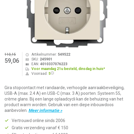
110,15
Artikelnummer:
549522
SKU:
245901
59,06
EAN:
4010337076223
Voor maandag 21u besteld, dinsdag in huis*
Voorraad:
5
Gira stopcontact met randaarde, verhoogde aanraakbeveiliging,
USB-A (max. 2.4 A) en USB-C (max. 3 A) poorten. Systeem 55,
crème glans. Bij een lange oplaadcycli kan de behuizing van het
product warm worden. Gebruik van een diepe inbouwdoos
aanbevolen.
Meer informatie »
Vertrouwd online sinds 2006
Gratis verzending vanaf € 150