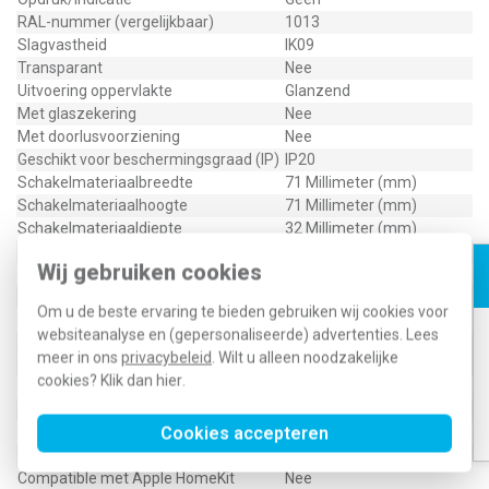
RAL-nummer (vergelijkbaar)
1013
Slagvastheid
IK09
Transparant
Nee
Uitvoering oppervlakte
Glanzend
Met glaszekering
Nee
Met doorlusvoorziening
Nee
Geschikt voor beschermingsgraad (IP)
IP20
Schakelmateriaalbreedte
71 Millimeter (mm)
Schakelmateriaalhoogte
71 Millimeter (mm)
Schakelmateriaaldiepte
32 Millimeter (mm)
Aantal contactdozen schakelbaar
0
Wij gebruiken cookies
Met functieverlichting
Ja
Met oriëntatieverlichting
Nee
Om u de beste ervaring te bieden gebruiken wij cookies voor
Met ingebouwde USB voeding
Ja
websiteanalyse en (gepersonaliseerde) advertenties. Lees
Aantal modules (bij modulair
0
meer in ons
privacybeleid
. Wilt u alleen noodzakelijke
systeem)
cookies? Klik dan
hier
.
Met IFTTT ondersteuning
Nee
Aantal actieve contacten (rond)
2
Cookies accepteren
Rond aardingscontact
Nee
Min. diepte van de inbouwdoos
40 Millimeter (mm)
Compatible met Apple HomeKit
Nee