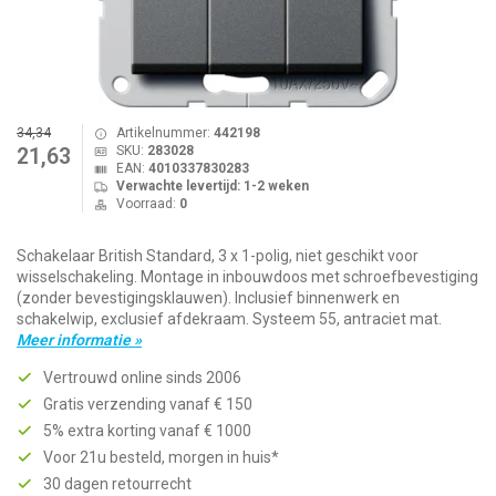
34,34
Artikelnummer:
442198
SKU:
283028
21,63
EAN:
4010337830283
Verwachte levertijd: 1-2 weken
Voorraad:
0
Schakelaar British Standard, 3 x 1-polig, niet geschikt voor
wisselschakeling. Montage in inbouwdoos met schroefbevestiging
(zonder bevestigingsklauwen). Inclusief binnenwerk en
schakelwip, exclusief afdekraam. Systeem 55, antraciet mat.
Meer informatie »
Vertrouwd online sinds 2006
Gratis verzending vanaf € 150
5% extra korting vanaf € 1000
Voor 21u besteld, morgen in huis*
30 dagen retourrecht