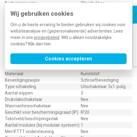
Bedieningswijze
Wip/drukker
Kleur
Antraciet
Wij gebruiken cookies
Halogeenvrij
Ja
Met montageplaat
Nee
Om u de beste ervaring te bieden gebruiken wij cookies voor
Aansluitwijze
Schroefklem
websiteanalyse en (gepersonaliseerde) advertenties. Lees
Verlichting
Nee
meer in ons
privacybeleid
. Wilt u alleen noodzakelijke
Oppervlaktebescherming
Overig
cookies? Klik dan
hier
.
Nom. (meet)stroom
10 Ampère (A)
Tekstveld/beschrijvingsvlak
Nee
Cookies accepteren
Terugmeldcontact
Nee
Materiaalkwaliteit
Thermoplast
Materiaal
Kunststof
Bevestigingswijze
Schroefbevestiging
Type schakeling
Uitschakelaar 3x1-polig
Aantal wippen
3
Drukvlakschakelaar
Nee
Wasmachineschakelaar
Nee
Geschikt voor beschermingsgraad (IP)
IP20
Tekstveld/beschrijvingsvlak
Nee
Aantal modules (bij modulair systeem)
1
Met IFTTT ondersteuning
Nee