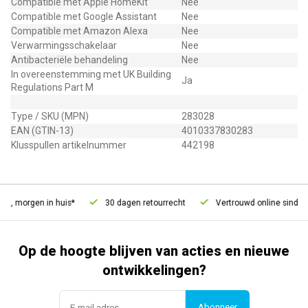
Compatible met Apple HomeKit
Nee
Compatible met Google Assistant
Nee
Compatible met Amazon Alexa
Nee
Verwarmingsschakelaar
Nee
Antibacteriële behandeling
Nee
In overeenstemming met UK Building
Ja
Regulations Part M
Type / SKU (MPN)
283028
EAN (GTIN-13)
4010337830283
Klusspullen artikelnummer
442198
d, morgen in huis*
30 dagen retourrecht
Vertrouwd online sinds 20
Op de hoogte blijven van acties en nieuwe
ontwikkelingen?
Abonneer