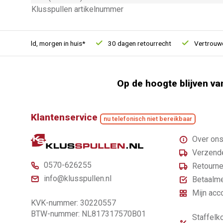
Klusspullen artikelnummer
esteld, morgen in huis*
30 dagen retourrecht
Vertrouwd onli
Op de hoogte blijven va
Klantenservice
nu telefonisch niet bereikbaar
Over on
Verzende
0570-626255
Retourne
info@klusspullen.nl
Betaalm
Mijn acc
KVK-nummer: 30220557
BTW-nummer: NL817317570B01
Staffelko