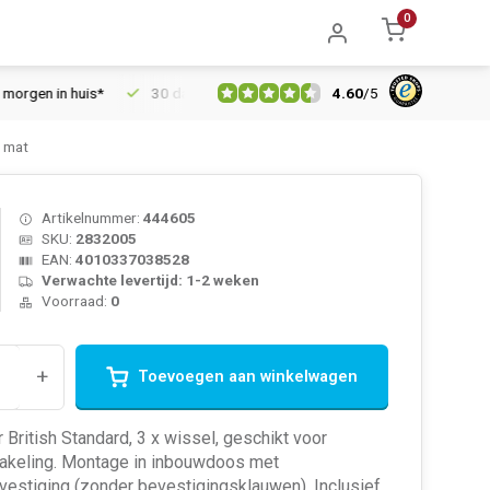
0
4.60
/
5
 in huis*
30 dagen retourrecht
Vertrouwd online sinds 2006
t mat
Artikelnummer:
444605
SKU:
2832005
EAN:
4010337038528
Verwachte levertijd: 1-2 weken
Voorraad:
0
+
Toevoegen aan winkelwagen
 British Standard, 3 x wissel, geschikt voor
akeling. Montage in inbouwdoos met
estiging (zonder bevestigingsklauwen). Inclusief