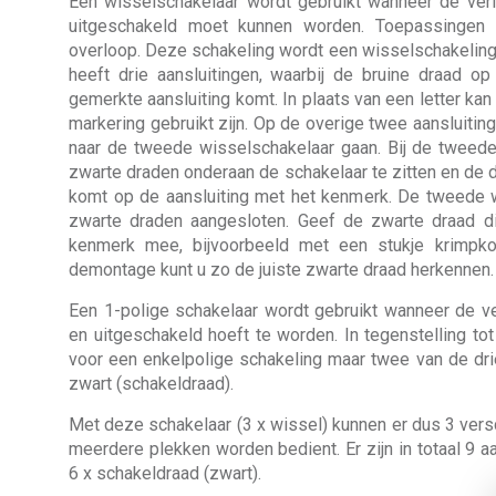
Een wisselschakelaar wordt gebruikt wanneer de verl
uitgeschakeld moet kunnen worden. Toepassingen z
overloop. Deze schakeling wordt een wisselschakelin
heeft drie aansluitingen, waarbij de bruine draad o
gemerkte aansluiting komt. In plaats van een letter kan
markering gebruikt zijn. Op de overige twee aansluiti
naar de tweede wisselschakelaar gaan. Bij de twee
zwarte draden onderaan de schakelaar te zitten en de dr
komt op de aansluiting met het kenmerk. De tweede w
zwarte draden aangesloten. Geef de zwarte draad di
kenmerk mee, bijvoorbeeld met een stukje krimpko
demontage kunt u zo de juiste zwarte draad herkennen.
Een 1-polige schakelaar wordt gebruikt wanneer de ve
en uitgeschakeld hoeft te worden. In tegenstelling to
voor een enkelpolige schakeling maar twee van de drie
zwart (schakeldraad).
Met deze schakelaar (3 x wissel) kunnen er dus 3 versc
meerdere plekken worden bedient. Er zijn in totaal 9 aa
6 x schakeldraad (zwart).