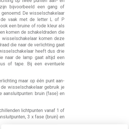
ichting op twee punten aan- en
ijn bijvoorbeeld een gang of
g genoemd. De wisselschakelaar
p de vaak met de letter L of P
 ook een bruine of rode kleur als
ngen komen de schakeldraden die
de wisselschakelaar komen deze
aad die naar de verlichting gaat
isselschakelaar heeft dus drie
e naar de lamp gaat altijd een
us of tape. Bij een eventuele
rlichting maar op één punt aan-
t de wisselschakelaar gebruik je
 aansluitpunten: bruin (fase) en
hillenden lichtpunten vanaf 1 of
nsluitpunten, 3 x fase (bruin) en