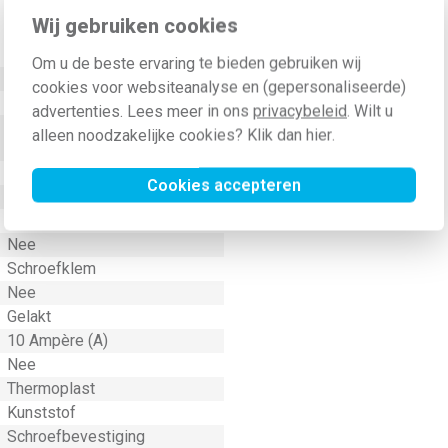
Wij gebruiken cookies
Waarde
Om u de beste ervaring te bieden gebruiken wij
250 Volt (V)
cookies voor websiteanalyse en (gepersonaliseerde)
Inbouw (stucwerk)
advertenties. Lees meer in ons
privacybeleid
. Wilt u
Basiselement met
alleen noodzakelijke cookies? Klik dan
hier
.
adapterplaat
Wip/drukker
Cookies accepteren
Zwart
Ja
Nee
Schroefklem
Nee
Gelakt
10 Ampère (A)
Nee
Thermoplast
Kunststof
Schroefbevestiging