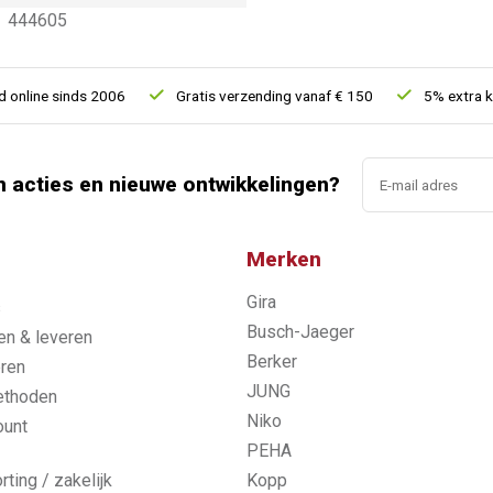
444605
ne sinds 2006
Gratis verzending vanaf € 150
5% extra kortin
n acties en nieuwe ontwikkelingen?
Merken
Gira
s
Busch-Jaeger
n & leveren
Berker
ren
JUNG
ethoden
Niko
ount
PEHA
rting / zakelijk
Kopp