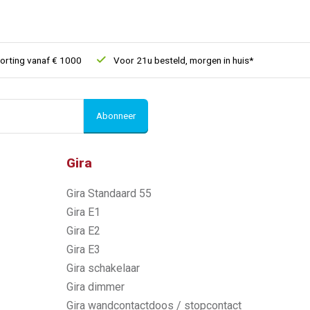
g vanaf € 1000
Voor 21u besteld, morgen in huis*
30 dagen r
Abonneer
Gira
Gira Standaard 55
Gira E1
Gira E2
Gira E3
Gira schakelaar
Gira dimmer
Gira wandcontactdoos / stopcontact