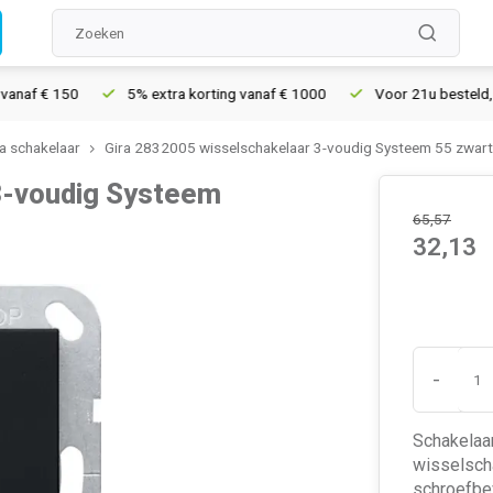
€ 150
5% extra korting vanaf € 1000
Voor 21u besteld, morgen
ra schakelaar
Gira 2832005 wisselschakelaar 3-voudig Systeem 55 zwar
3-voudig Systeem
65,57
32,13
-
Schakelaar
wisselsch
schroefbev