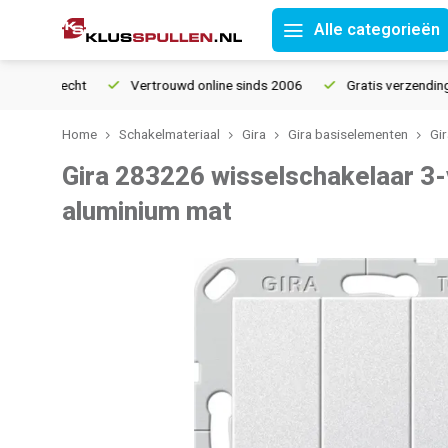
Alle categorieën
ourrecht
Vertrouwd online sinds 2006
Gratis verzending vanaf
Home
Schakelmateriaal
Gira
Gira basiselementen
Gi
Gira 283226 wisselschakelaar 3
aluminium mat