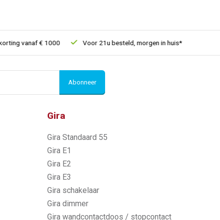
ng vanaf € 1000
Voor 21u besteld, morgen in huis*
30 dagen 
Abonneer
Gira
Gira Standaard 55
Gira E1
Gira E2
Gira E3
Gira schakelaar
Gira dimmer
Gira wandcontactdoos / stopcontact