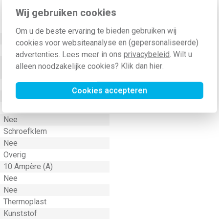
Wij gebruiken cookies
Waarde
Om u de beste ervaring te bieden gebruiken wij
250 Volt (V)
cookies voor websiteanalyse en (gepersonaliseerde)
Inbouw (stucwerk)
advertenties. Lees meer in ons
privacybeleid
. Wilt u
Basiselement met
alleen noodzakelijke cookies? Klik dan
hier
.
adapterplaat
Wip/drukker
Cookies accepteren
Aluminium
Ja
Nee
Schroefklem
Nee
Overig
10 Ampère (A)
Nee
Nee
Thermoplast
Kunststof