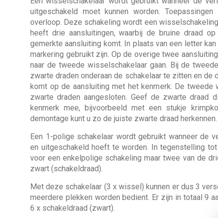
Een wisselschakelaar wordt gebruikt wanneer de verl
uitgeschakeld moet kunnen worden. Toepassingen z
overloop. Deze schakeling wordt een wisselschakelin
heeft drie aansluitingen, waarbij de bruine draad o
gemerkte aansluiting komt. In plaats van een letter kan
markering gebruikt zijn. Op de overige twee aansluiti
naar de tweede wisselschakelaar gaan. Bij de twee
zwarte draden onderaan de schakelaar te zitten en de dr
komt op de aansluiting met het kenmerk. De tweede w
zwarte draden aangesloten. Geef de zwarte draad di
kenmerk mee, bijvoorbeeld met een stukje krimpko
demontage kunt u zo de juiste zwarte draad herkennen.
Een 1-polige schakelaar wordt gebruikt wanneer de ve
en uitgeschakeld hoeft te worden. In tegenstelling to
voor een enkelpolige schakeling maar twee van de drie
zwart (schakeldraad).
Met deze schakelaar (3 x wissel) kunnen er dus 3 versc
meerdere plekken worden bedient. Er zijn in totaal 9 aa
6 x schakeldraad (zwart).