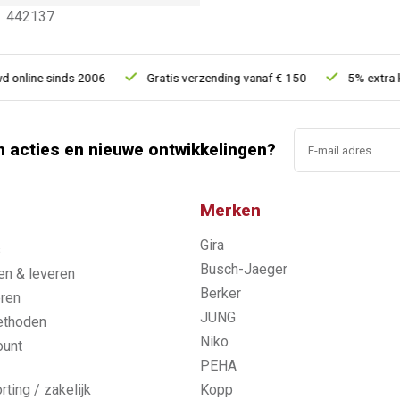
442137
ine sinds 2006
Gratis verzending vanaf € 150
5% extra korti
n acties en nieuwe ontwikkelingen?
Merken
Gira
s
Busch-Jaeger
n & leveren
Berker
ren
JUNG
ethoden
Niko
ount
PEHA
rting / zakelijk
Kopp