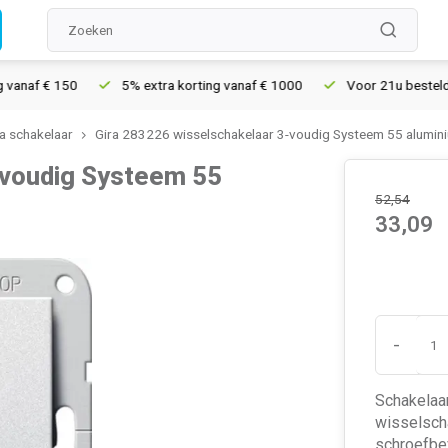
 € 150
5% extra korting vanaf € 1000
Voor 21u besteld, morge
ra schakelaar
Gira 283226 wisselschakelaar 3-voudig Systeem 55 alumin
-voudig Systeem 55
52,54
33,09
-
Schakelaar
wisselsch
schroefbev