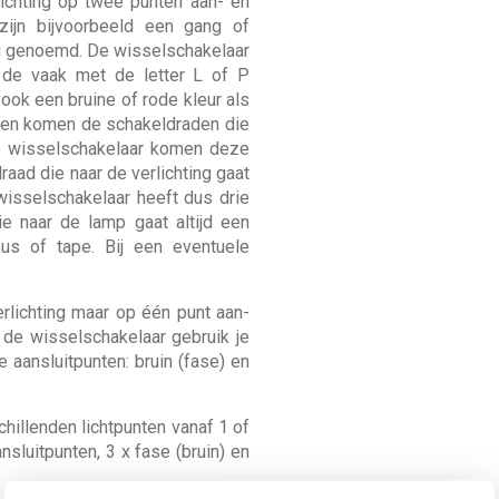
ichting op twee punten aan- en
ijn bijvoorbeeld een gang of
g genoemd. De wisselschakelaar
p de vaak met de letter L of P
 ook een bruine of rode kleur als
ngen komen de schakeldraden die
de wisselschakelaar komen deze
aad die naar de verlichting gaat
isselschakelaar heeft dus drie
e naar de lamp gaat altijd een
us of tape. Bij een eventuele
rlichting maar op één punt aan-
t de wisselschakelaar gebruik je
 aansluitpunten: bruin (fase) en
hillenden lichtpunten vanaf 1 of
nsluitpunten, 3 x fase (bruin) en