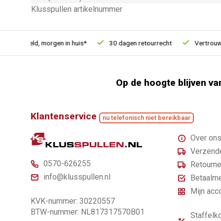
Klusspullen artikelnummer
besteld, morgen in huis*
30 dagen retourrecht
Vertrouwd onl
Op de hoogte blijven va
Klantenservice
nu telefonisch niet bereikbaar
Over on
Verzende
0570-626255
Retourne
info@klusspullen.nl
Betaalm
Mijn acc
KVK-nummer: 30220557
BTW-nummer: NL817317570B01
Staffelko