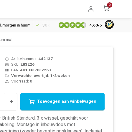
0
4.60
/
5
n in huis*
30 dagen retourrecht
Vertrouwd online sinds 2006
ium mat
Artikelnummer:
442137
SKU:
283226
EAN:
4010337832263
Verwachte levertijd: 1-2 weken
Voorraad:
0
+
Toevoegen aan winkelwagen
 British Standard, 3 x wissel, geschikt voor
akeling. Montage in inbouwdoos met
estiging (zonder bevestigingsklauwen). Inclusief