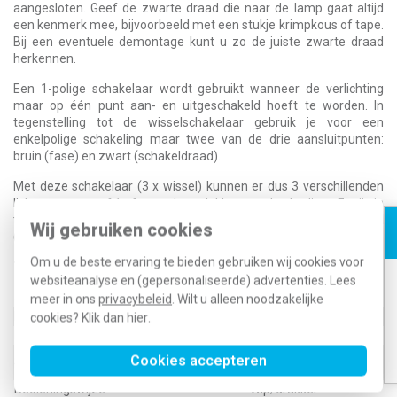
aangesloten. Geef de zwarte draad die naar de lamp gaat altijd
een kenmerk mee, bijvoorbeeld met een stukje krimpkous of tape.
Bij een eventuele demontage kunt u zo de juiste zwarte draad
herkennen.
Een 1-polige schakelaar wordt gebruikt wanneer de verlichting
maar op één punt aan- en uitgeschakeld hoeft te worden. In
tegenstelling tot de wisselschakelaar gebruik je voor een
enkelpolige schakeling maar twee van de drie aansluitpunten:
bruin (fase) en zwart (schakeldraad).
Met deze schakelaar (3 x wissel) kunnen er dus 3 verschillenden
lichtpunten vanaf 1 of meerdere plekken worden bedient. Er zijn in
totaal 9 aansluitpunten, 3 x fase (bruin) en 6 x schakeldraad
Wij gebruiken cookies
(zwart).
Om u de beste ervaring te bieden gebruiken wij cookies voor
Technische specificaties
websiteanalyse en (gepersonaliseerde) advertenties. Lees
Specificatie
Waarde
meer in ons
privacybeleid
. Wilt u alleen noodzakelijke
Nom. spanning
250 Volt (V)
cookies? Klik dan
hier
.
Montagewijze
Inbouw (stucwerk)
Basiselement met
Cookies accepteren
Samenstelling
adapterplaat
Bedieningswijze
Wip/drukker