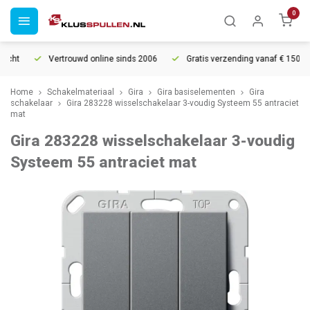
0
cht
Vertrouwd online sinds 2006
Gratis verzending vanaf € 150
Home
Schakelmateriaal
Gira
Gira basiselementen
Gira
schakelaar
Gira 283228 wisselschakelaar 3-voudig Systeem 55 antraciet
mat
Gira 283228 wisselschakelaar 3-voudig
Systeem 55 antraciet mat