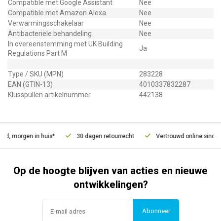
Compatible met Google Assistant
Nee
Compatible met Amazon Alexa
Nee
Verwarmingsschakelaar
Nee
Antibacteriële behandeling
Nee
In overeenstemming met UK Building
Ja
Regulations Part M
Type / SKU (MPN)
283228
EAN (GTIN-13)
4010337832287
Klusspullen artikelnummer
442138
d, morgen in huis*
30 dagen retourrecht
Vertrouwd online sinds 2
Op de hoogte blijven van acties en nieuwe
ontwikkelingen?
Abonneer