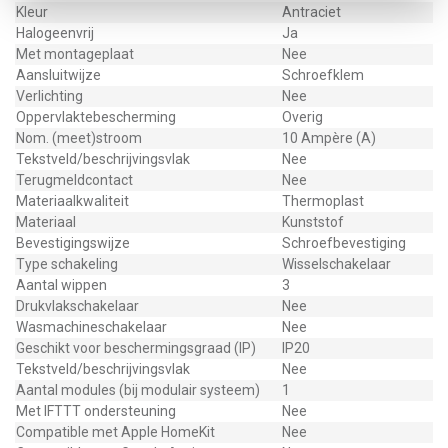
Kleur
Antraciet
Halogeenvrij
Ja
Met montageplaat
Nee
Aansluitwijze
Schroefklem
Verlichting
Nee
Oppervlaktebescherming
Overig
Nom. (meet)stroom
10 Ampère (A)
Tekstveld/beschrijvingsvlak
Nee
Terugmeldcontact
Nee
Materiaalkwaliteit
Thermoplast
Materiaal
Kunststof
Bevestigingswijze
Schroefbevestiging
Type schakeling
Wisselschakelaar
Aantal wippen
3
Drukvlakschakelaar
Nee
Wasmachineschakelaar
Nee
Geschikt voor beschermingsgraad (IP)
IP20
Tekstveld/beschrijvingsvlak
Nee
Aantal modules (bij modulair systeem)
1
Met IFTTT ondersteuning
Nee
Compatible met Apple HomeKit
Nee