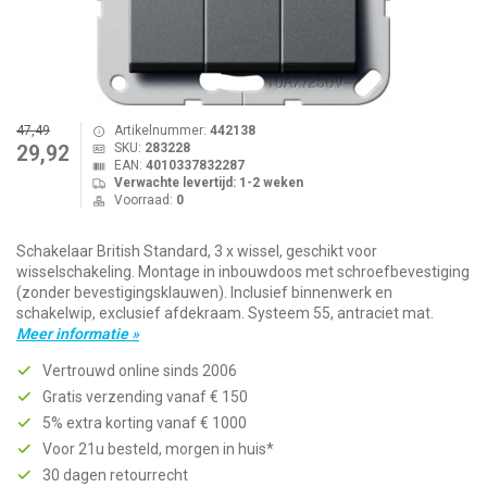
47,49
Artikelnummer:
442138
SKU:
283228
29,92
EAN:
4010337832287
Verwachte levertijd: 1-2 weken
Voorraad:
0
Schakelaar British Standard, 3 x wissel, geschikt voor
wisselschakeling. Montage in inbouwdoos met schroefbevestiging
(zonder bevestigingsklauwen). Inclusief binnenwerk en
schakelwip, exclusief afdekraam. Systeem 55, antraciet mat.
Meer informatie »
Vertrouwd online sinds 2006
Gratis verzending vanaf € 150
5% extra korting vanaf € 1000
Voor 21u besteld, morgen in huis*
30 dagen retourrecht