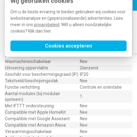
Wij gebruiken cookies
Nom. (meet)stroom
10 Ampère (A)
Terugmeldcontact
Nee
Om u de beste ervaring te bieden gebruiken wij cookies voor
Materiaalkwaliteit
Thermoplast
websiteanalyse en (gepersonaliseerde) advertenties. Lees
Materiaal
Kunststof
meer in ons
privacybeleid
. Wilt u alleen noodzakelijke
Bevestigingswijze
Schroefbevestiging
cookies? Klik dan
hier
.
Type schakeling
Tweepolige schakelaar
Aantal wippen
1
Cookies accepteren
RAL-nummer (vergelijkbaar)
1013
Drukvlakschakelaar
Nee
Wasmachineschakelaar
Nee
Uitvoering oppervlakte
Glanzend
Geschikt voor beschermingsgraad (IP)
IP20
Tekstveld/beschrijvingsvlak
Nee
Functie verlichting
Controle en oriëntatie
Aantal modules (bij modulair
1
systeem)
Met IFTTT ondersteuning
Nee
Compatible met Apple HomeKit
Nee
Compatible met Google Assistant
Nee
Compatible met Amazon Alexa
Nee
Verwarmingsschakelaar
Nee