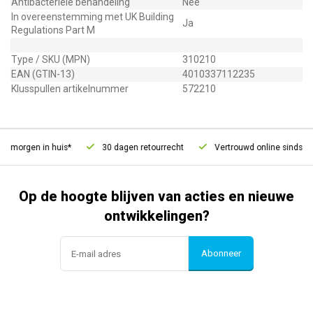
Antibacteriële behandeling
Nee
In overeenstemming met UK Building
Ja
Regulations Part M
Type / SKU (MPN)
310210
EAN (GTIN-13)
4010337112235
Klusspullen artikelnummer
572210
, morgen in huis*
30 dagen retourrecht
Vertrouwd online sinds 200
Op de hoogte blijven van acties en nieuwe
ontwikkelingen?
Abonneer