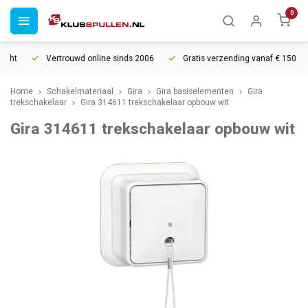
0
cht
Vertrouwd online sinds 2006
Gratis verzending vanaf € 150
Home
Schakelmateriaal
Gira
Gira basiselementen
Gira
trekschakelaar
Gira 314611 trekschakelaar opbouw wit
Gira 314611 trekschakelaar opbouw wit