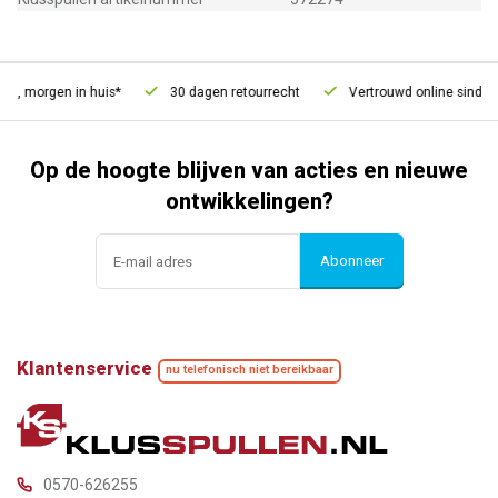
d, morgen in huis*
30 dagen retourrecht
Vertrouwd online sinds 2
Op de hoogte blijven van acties en nieuwe
ontwikkelingen?
Abonneer
Klantenservice
nu telefonisch niet bereikbaar
0570-626255