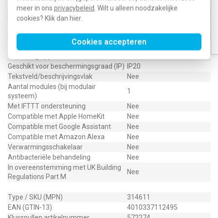
Type schakeling
Wisselschakelaar
meer in ons
privacybeleid
. Wilt u alleen noodzakelijke
Aantal wippen
0
cookies? Klik dan
hier
.
RAL-nummer (vergelijkbaar)
9010
Drukvlakschakelaar
Nee
Cookies accepteren
Wasmachineschakelaar
Nee
Uitvoering oppervlakte
Glanzend
Geschikt voor beschermingsgraad (IP)
IP20
Tekstveld/beschrijvingsvlak
Nee
Aantal modules (bij modulair
1
systeem)
Met IFTTT ondersteuning
Nee
Compatible met Apple HomeKit
Nee
Compatible met Google Assistant
Nee
Compatible met Amazon Alexa
Nee
Verwarmingsschakelaar
Nee
Antibacteriële behandeling
Nee
In overeenstemming met UK Building
Nee
Regulations Part M
Type / SKU (MPN)
314611
EAN (GTIN-13)
4010337112495
Klusspullen artikelnummer
572274