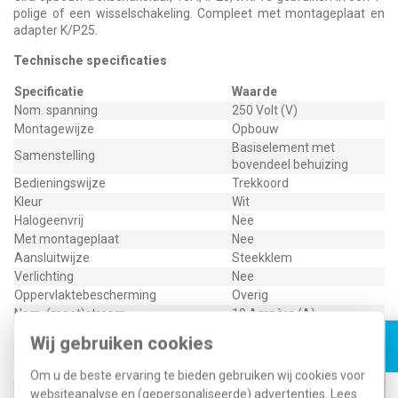
polige of een wisselschakeling. Compleet met montageplaat en
adapter K/P25.
Technische specificaties
Specificatie
Waarde
Nom. spanning
250 Volt (V)
Montagewijze
Opbouw
Basiselement met
Samenstelling
bovendeel behuizing
Bedieningswijze
Trekkoord
Kleur
Wit
Halogeenvrij
Nee
Met montageplaat
Nee
Aansluitwijze
Steekklem
Verlichting
Nee
Oppervlaktebescherming
Overig
Nom. (meet)stroom
10 Ampère (A)
Terugmeldcontact
Nee
Wij gebruiken cookies
Materiaalkwaliteit
Duroplast
Materiaal
Kunststof
Om u de beste ervaring te bieden gebruiken wij cookies voor
Bevestigingswijze
Schroefbevestiging
websiteanalyse en (gepersonaliseerde) advertenties. Lees