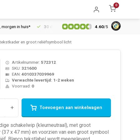
0
4.60
/
5
n in huis*
30 dagen retourrecht
Vertrouwd online sinds 2006
ekstkader en groot reliëfsymbool licht
Artikelnummer:
572312
SKU:
321600
EAN:
4010337039969
Verwachte levertijd: 1-2 weken
Voorraad:
0
+
Toevoegen aan winkelwagen
dige schakelwip (kleurneutraal), met groot
r (37 x 47 mm) en voorzien van een groot symbool
reliëf. Blanco tekstlabel wordt meegeleverd.