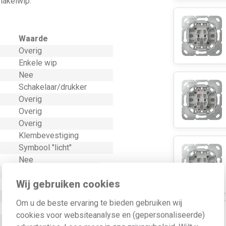
hakelwip.
Waarde
Overig
Enkele wip
Nee
Schakelaar/drukker
Overig
Overig
Overig
Klembevestiging
Symbool "licht"
Nee
Ja
Wij gebruiken cookies
Nee
IP20
Om u de beste ervaring te bieden gebruiken wij
Nee
cookies voor websiteanalyse en (gepersonaliseerde)
Ja