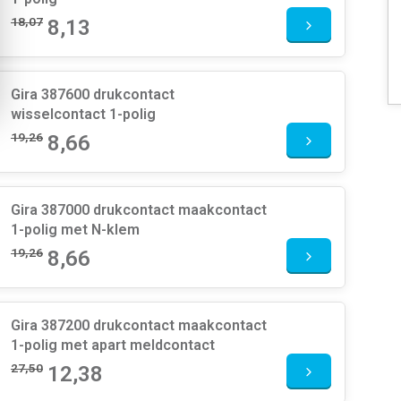
18,07
8,13
Gira 387600 drukcontact
wisselcontact 1-polig
19,26
8,66
Gira 387000 drukcontact maakcontact
1-polig met N-klem
19,26
8,66
Gira 387200 drukcontact maakcontact
1-polig met apart meldcontact
27,50
12,38