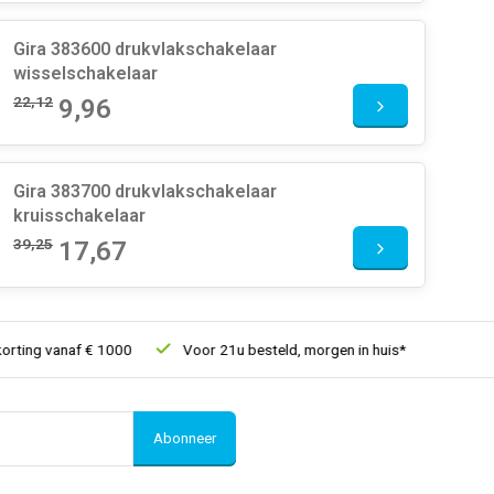
Gira 383600 drukvlakschakelaar
wisselschakelaar
22,12
9,96
Gira 383700 drukvlakschakelaar
kruisschakelaar
39,25
17,67
ng vanaf € 1000
Voor 21u besteld, morgen in huis*
30 dagen r
Abonneer