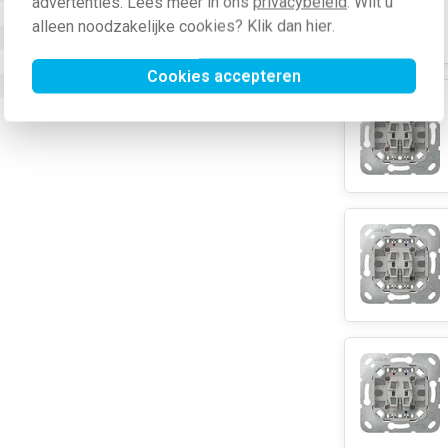
advertenties. Lees meer in ons
privacybeleid
. Wilt u
Nee
alleen noodzakelijke cookies? Klik dan
hier
.
321600
Cookies accepteren
4010337039969
572312