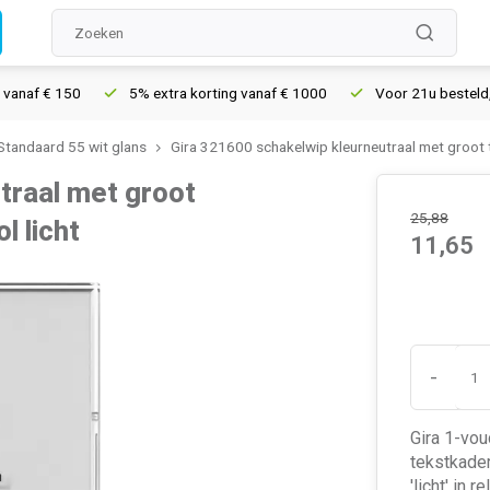
 € 150
5% extra korting vanaf € 1000
Voor 21u besteld, morge
 Standaard 55 wit glans
Gira 321600 schakelwip kleurneutraal met groot t
traal met groot
25,88
l licht
11,65
-
Gira 1-vou
tekstkade
'licht' in 