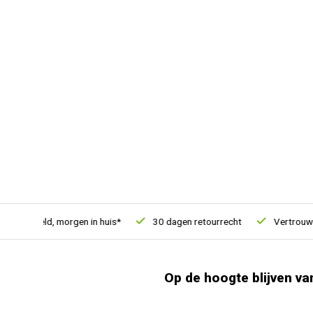
besteld, morgen in huis*
30 dagen retourrecht
Vertrouwd onl
Op de hoogte blijven va