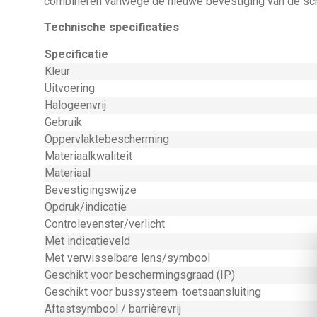
combineren vanwege de nieuwe bevestiging van de sc
Technische specificaties
Specificatie
Kleur
Uitvoering
Halogeenvrij
Gebruik
Oppervlaktebescherming
Materiaalkwaliteit
Materiaal
Bevestigingswijze
Opdruk/indicatie
Controlevenster/verlicht
Met indicatieveld
Met verwisselbare lens/symbool
Geschikt voor beschermingsgraad (IP)
Geschikt voor bussysteem-toetsaansluiting
Aftastsymbool / barrièrevrij