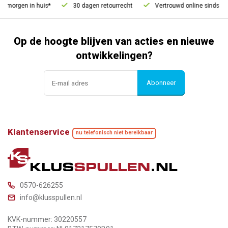
morgen in huis*
30 dagen retourrecht
Vertrouwd online sinds 2006
Op de hoogte blijven van acties en nieuwe
ontwikkelingen?
Abonneer
Klantenservice
nu telefonisch niet bereikbaar
0570-626255
info@klusspullen.nl
KVK-nummer: 30220557