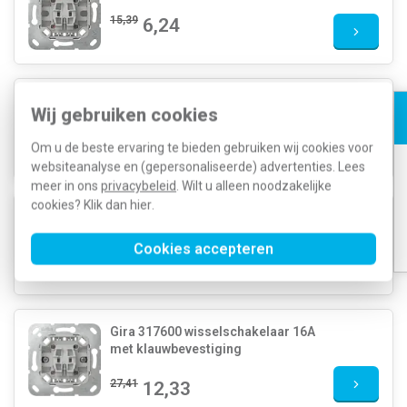
15,39
6,24
Gira 381700 kruisschakelaar
Wij gebruiken cookies
33,99
15,29
Om u de beste ervaring te bieden gebruiken wij cookies voor
websiteanalyse en (gepersonaliseerde) advertenties. Lees
meer in ons
privacybeleid
. Wilt u alleen noodzakelijke
cookies? Klik dan
hier
.
Gira 381200 schakelaar 2-polig
Cookies accepteren
33,99
15,29
Gira 317600 wisselschakelaar 16A
met klauwbevestiging
27,41
12,33