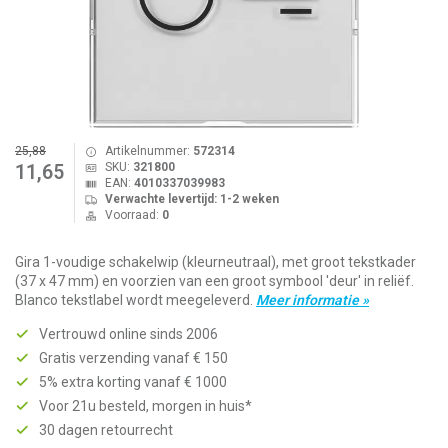
25,88
Artikelnummer:
572314
SKU:
321800
11,65
EAN:
4010337039983
Verwachte levertijd: 1-2 weken
Voorraad:
0
Gira 1-voudige schakelwip (kleurneutraal), met groot tekstkader
(37 x 47 mm) en voorzien van een groot symbool 'deur' in reliëf.
Blanco tekstlabel wordt meegeleverd.
Meer informatie »
Vertrouwd online sinds 2006
Gratis verzending vanaf € 150
5% extra korting vanaf € 1000
Voor 21u besteld, morgen in huis*
30 dagen retourrecht