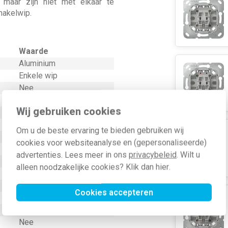
, maar zijn niet met elkaar te
hakelwip.
Waarde
Aluminium
Enkele wip
Nee
Schakelaar/drukker
Wij gebruiken cookies
Overig
Thermoplast
Om u de beste ervaring te bieden gebruiken wij
Kunststof
cookies voor websiteanalyse en (gepersonaliseerde)
Klembevestiging
advertenties. Lees meer in ons
privacybeleid
. Wilt u
Geen
alleen noodzakelijke cookies? Klik dan
hier
.
Nee
Nee
Cookies accepteren
Nee
IP20
Nee