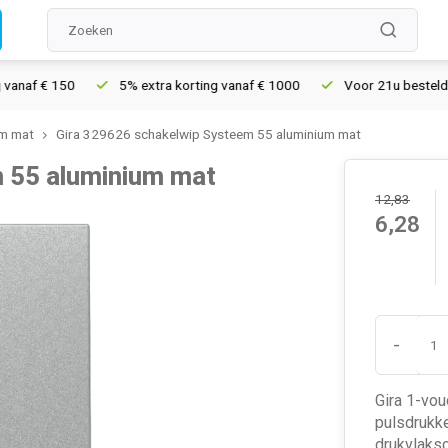
f € 150
5% extra korting vanaf € 1000
Voor 21u besteld, morge
um mat
Gira 329626 schakelwip Systeem 55 aluminium mat
 55 aluminium mat
12,83
6,28
-
Gira 1-vou
pulsdrukke
drukvlaks