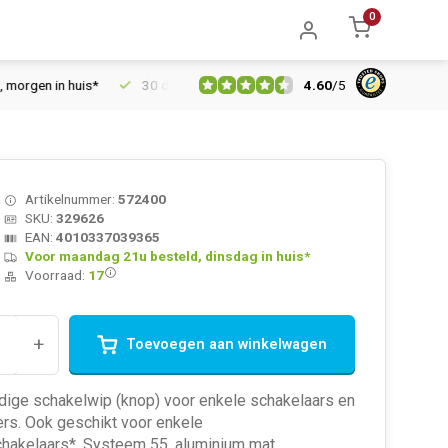
0
4.60
/
5
n in huis*
30 dagen retourrecht
Vertrouwd online sinds 2006
Artikelnummer:
572400
SKU:
329626
EAN:
4010337039365
Voor maandag 21u besteld, dinsdag in huis*
Voorraad:
17
+
Toevoegen aan winkelwagen
dige schakelwip (knop) voor enkele schakelaars en
rs. Ook geschikt voor enkele
chakelaars*. Systeem 55, aluminium mat.