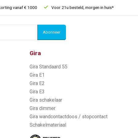
ng vanaf € 1000
Voor 21u besteld, morgen in huis*
30 dagen 
Abonneer
Gira
Gira Standaard 55
Gira E1
Gira E2
Gira E3
Gira schakelaar
Gira dimmer
Gira wandcontactdoos / stopcontact
Schakelmateriaal