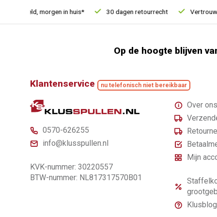
besteld, morgen in huis*
30 dagen retourrecht
Vertrouwd onl
Op de hoogte blijven va
Klantenservice
nu telefonisch niet bereikbaar
Over on
Verzende
0570-626255
Retourne
info@klusspullen.nl
Betaalm
Mijn acc
KVK-nummer: 30220557
BTW-nummer: NL817317570B01
Staffelko
grootgeb
Klusblog