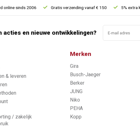
ine sinds 2006
Gratis verzending vanaf € 150
5% extra korti
n acties en nieuwe ontwikkelingen?
Merken
Gira
s
Busch-Jaeger
n & leveren
Berker
ren
JUNG
ethoden
Niko
ount
PEHA
rting / zakelijk
Kopp
ruik