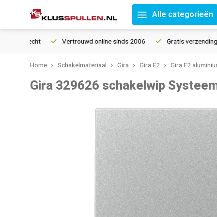
Alle categorieën
ourrecht
Vertrouwd online sinds 2006
Gratis verzending vana
Home
Schakelmateriaal
Gira
Gira E2
Gira E2 alumini
Gira 329626 schakelwip Systeem