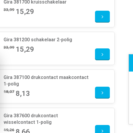
Gira 381700 kruisschakelaar
33,99
15,29
Gira 381200 schakelaar 2-polig
33,99
15,29
Gira 387100 drukcontact maakcontact
1-polig
18,07
8,13
Gira 387600 drukcontact
wisselcontact 1-polig
19,26
8,66