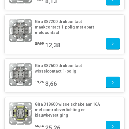
8,13
Gira 387200 drukcontact
maakcontact 1-polig met apart
meldcontact
27,50
12,38
Gira 387600 drukcontact
wisselcontact 1-polig
19,26
8,66
Gira 318600 wisselschakelaar 16A
met controleverlichting en
klauwbevestiging
56,14
25,26