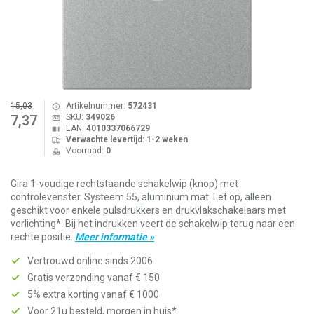
15,03
Artikelnummer:
572431
SKU:
349026
7,37
EAN:
4010337066729
Verwachte levertijd: 1-2 weken
Voorraad:
0
Gira 1-voudige rechtstaande schakelwip (knop) met
controlevenster. Systeem 55, aluminium mat. Let op, alleen
geschikt voor enkele pulsdrukkers en drukvlakschakelaars met
verlichting*. Bij het indrukken veert de schakelwip terug naar een
rechte positie.
Meer informatie »
Vertrouwd online sinds 2006
Gratis verzending vanaf € 150
5% extra korting vanaf € 1000
Voor 21u besteld, morgen in huis*