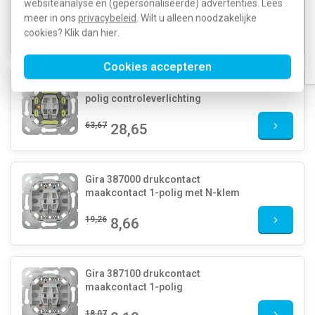
websiteanalyse en (gepersonaliseerde) advertenties. Lees
bevestigingsklauwen
meer in ons
privacybeleid
. Wilt u alleen noodzakelijke
46,51
cookies? Klik dan
hier
20,93
.
Cookies accepteren
Gira 384200 drukvlakschakelaar 2-
polig controleverlichting
63,67
28,65
Gira 387000 drukcontact
maakcontact 1-polig met N-klem
19,26
8,66
Gira 387100 drukcontact
maakcontact 1-polig
18,07