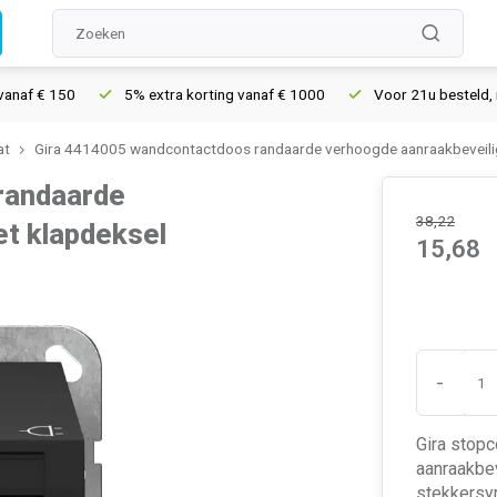
 150
5% extra korting vanaf € 1000
Voor 21u besteld, morgen 
at
Gira 4414005 wandcontactdoos randaarde verhoogde aanraakbeveilig
randaarde
38,22
et klapdeksel
15,68
-
Gira stop
aanraakbev
stekkersy