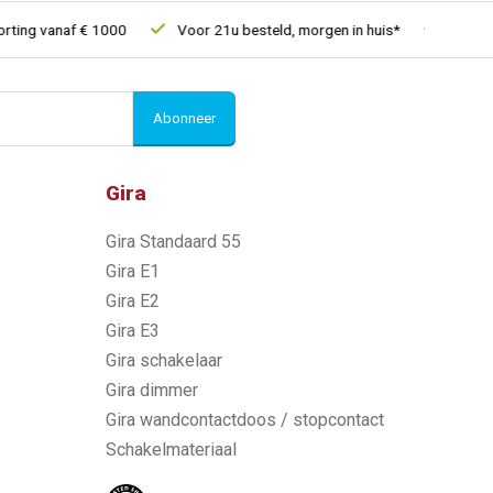
 vanaf € 1000
Voor 21u besteld, morgen in huis*
30 dagen re
Abonneer
Gira
Gira Standaard 55
Gira E1
Gira E2
Gira E3
Gira schakelaar
Gira dimmer
Gira wandcontactdoos / stopcontact
Schakelmateriaal