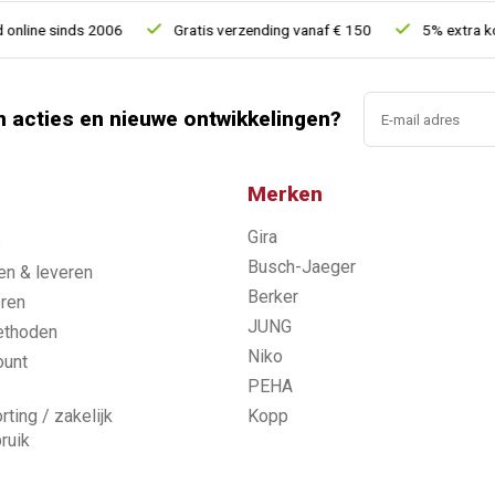
ne sinds 2006
Gratis verzending vanaf € 150
5% extra korting
n acties en nieuwe ontwikkelingen?
Merken
Gira
s
Busch-Jaeger
n & leveren
Berker
ren
JUNG
ethoden
Niko
ount
PEHA
rting / zakelijk
Kopp
ruik