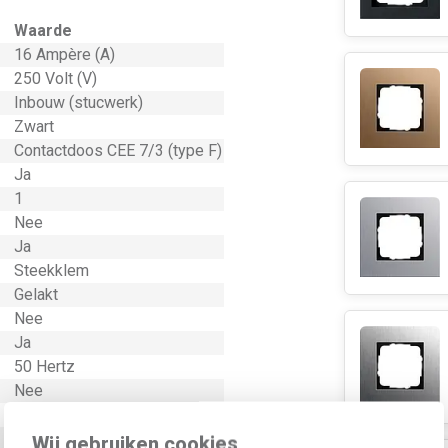
Waarde
16 Ampère (A)
250 Volt (V)
Inbouw (stucwerk)
Zwart
Contactdoos CEE 7/3 (type F)
Ja
1
Nee
Ja
Steekklem
Gelakt
Nee
Ja
50 Hertz
Nee
Ja
Nee
Wij gebruiken cookies