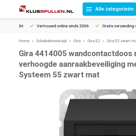
Alle categorieën
Vertrouwd online sinds 2006
Gratis verzending vanaf €
Home
Schakelmateriaal
Gira
Gira E2
Gira E2 zwart m
Gira 4414005 wandcontactdoos 
verhoogde aanraakbeveiliging m
Systeem 55 zwart mat