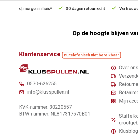
steld, morgen in huis*
30 dagen retourrecht
Vertrouwd onli
Op de hoogte blijven va
Klantenservice
nu telefonisch niet bereikbaar
Over on
Verzende
0570-626255
Retourne
info@klusspullen.nl
Betaalm
Mijn acc
KVK-nummer: 30220557
BTW-nummer: NL817317570B01
Staffelko
grootgeb
Klusblog