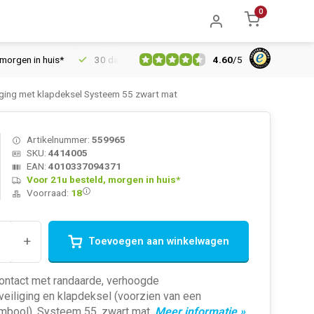
0
4.60
/
5
in huis*
30 dagen retourrecht
Vertrouwd online sinds 2006
ing met klapdeksel Systeem 55 zwart mat
Artikelnummer:
559965
SKU:
4414005
EAN:
4010337094371
Voor 21u besteld, morgen in huis*
Voorraad:
18
+
Toevoegen aan winkelwagen
contact met randaarde, verhoogde
eiliging en klapdeksel (voorzien van een
mbool). Systeem 55, zwart mat.
Meer informatie »