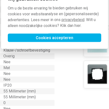
Nee
Om u de beste ervaring te bieden gebruiken wij
Thermoplast
cookies voor websiteanalyse en (gepersonaliseerde)
Nee
advertenties. Lees meer in ons
privacybeleid
. Wilt u
Nee
alleen noodzakelijke cookies? Klik dan
hier
.
Nee
Geen speciale voeding
Cookies accepteren
Nee
Kunststof
Klauw-/schroefbevestiging
Overig
Nee
Mat
Nee
Nee
IP20
55 Millimeter (mm)
55 Millimeter (mm)
0
Nee