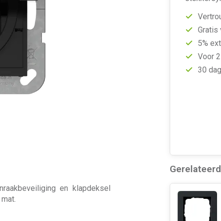
Vertro
Gratis
5% ext
Voor 2
30 dag
Gerelateer
raakbeveiliging en klapdeksel
 mat.