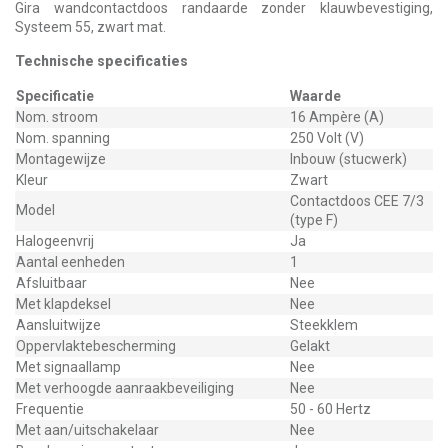
Gira wandcontactdoos randaarde zonder klauwbevestiging,
Systeem 55, zwart mat.
Technische specificaties
Specificatie
Waarde
Nom. stroom
16 Ampère (A)
Nom. spanning
250 Volt (V)
Montagewijze
Inbouw (stucwerk)
Kleur
Zwart
Contactdoos CEE 7/3
Model
(type F)
Halogeenvrij
Ja
Aantal eenheden
1
Afsluitbaar
Nee
Met klapdeksel
Nee
Aansluitwijze
Steekklem
Oppervlaktebescherming
Gelakt
Met signaallamp
Nee
Met verhoogde aanraakbeveiliging
Nee
Frequentie
50 - 60 Hertz
Met aan/uitschakelaar
Nee