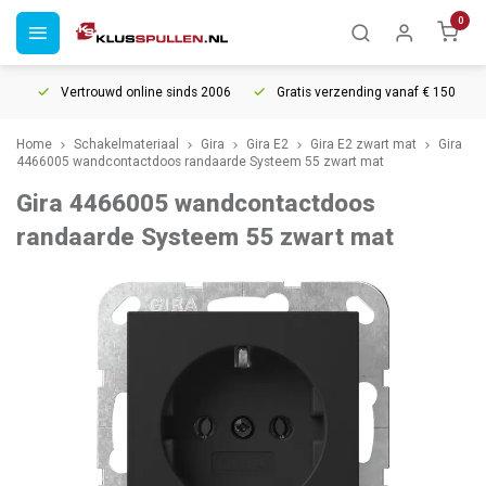
0
Vertrouwd online sinds 2006
Gratis verzending vanaf € 150
5
Home
Schakelmateriaal
Gira
Gira E2
Gira E2 zwart mat
Gira
4466005 wandcontactdoos randaarde Systeem 55 zwart mat
Gira 4466005 wandcontactdoos
randaarde Systeem 55 zwart mat