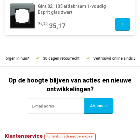
Gira 021105 afdekraam 1-voudig
Esprit glas zwart
71,79
35,17
orgen in huis*
30 dagen retourrecht
Vertrouwd online sinds 2006
Op de hoogte blijven van acties en nieuwe
ontwikkelingen?
Abonneer
Klantenservice
nu telefonisch niet bereikbaar