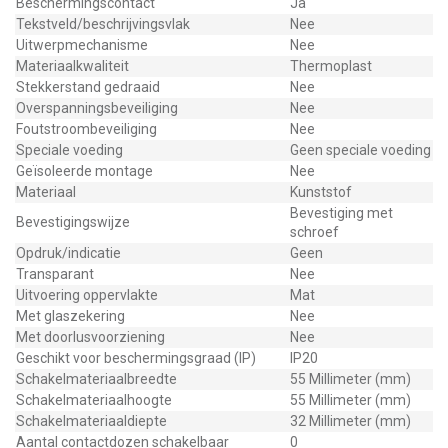
Beschermingscontact
Ja
Tekstveld/beschrijvingsvlak
Nee
Uitwerpmechanisme
Nee
Materiaalkwaliteit
Thermoplast
Stekkerstand gedraaid
Nee
Overspanningsbeveiliging
Nee
Foutstroombeveiliging
Nee
Speciale voeding
Geen speciale voeding
Geïsoleerde montage
Nee
Materiaal
Kunststof
Bevestiging met
Bevestigingswijze
schroef
Opdruk/indicatie
Geen
Transparant
Nee
Uitvoering oppervlakte
Mat
Met glaszekering
Nee
Met doorlusvoorziening
Nee
Geschikt voor beschermingsgraad (IP)
IP20
Schakelmateriaalbreedte
55 Millimeter (mm)
Schakelmateriaalhoogte
55 Millimeter (mm)
Schakelmateriaaldiepte
32 Millimeter (mm)
Aantal contactdozen schakelbaar
0