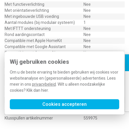
Met functieverlichting
Nee
Met oriëntatieverlichting
Nee
Met ingebouwde USB voeding
Nee
Aantal modules (bij modulair systeem)
1
Met IFTTT ondersteuning
Nee
Rond aardingscontact
Nee
Compatible met Apple HomeKit
Nee
Compatible met Google Assistant
Nee
Compatible met Amazon Alexa
Nee
Metallic
Nee
Wij gebruiken cookies
Aardcontact
Overig
Antibacteriële behandeling
Nee
Om u de beste ervaring te bieden gebruiken wij cookies voor
Voor zware omstandigheden (conform
websiteanalyse en (gepersonaliseerde) advertenties. Lees
Nee
VDE)
meer in ons
privacybeleid
. Wilt u alleen noodzakelijke
In overeenstemming met UK Building
cookies? Klik dan
hier
.
Ja
Regulations Part M
Cookies accepteren
Type / SKU (MPN)
4466005
EAN (GTIN-13)
4010337095071
Klusspullen artikelnummer
559975