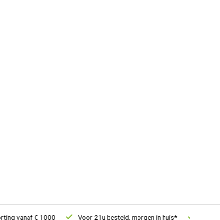
g vanaf € 1000
Voor 21u besteld, morgen in huis*
30 dagen re