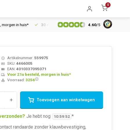
0
4.60
/
5
n in huis*
30 dagen retourrecht
Vertrouwd online sinds 2006
Artikelnummer:
559975
SKU:
4466005
EAN:
4010337095071
Voor 21u besteld, morgen in huis*
Voorraad:
3256
+
Toevoegen aan winkelwagen
verzonden?
Je hebt nog
*
10
:
59
:
52
ontact randaarde zonder klauwbevestiging,