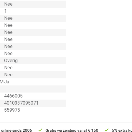
Nee
1
Nee
Nee
Nee
Nee
Nee
Nee
Overig
Nee
Nee
 M
Ja
4466005
4010337095071
559975
ne sinds 2006
Gratis verzending vanaf € 150
5% extra kortin