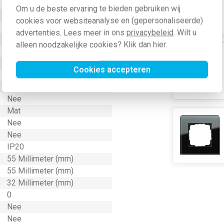
Nee
Om u de beste ervaring te bieden gebruiken wij
Nee
cookies voor websiteanalyse en (gepersonaliseerde)
Nee
advertenties. Lees meer in ons
privacybeleid
. Wilt u
Geen speciale voeding
alleen noodzakelijke cookies? Klik dan
hier
.
Nee
Kunststof
Cookies accepteren
Bevestiging met schroef
Geen
Nee
Mat
Nee
Nee
IP20
55 Millimeter (mm)
55 Millimeter (mm)
32 Millimeter (mm)
0
Nee
Nee