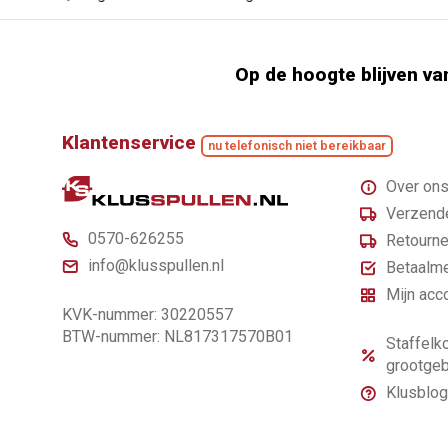
Op de hoogte blijven va
Klantenservice
nu telefonisch niet bereikbaar
Over on
Verzende
0570-626255
Retourne
info@klusspullen.nl
Betaalm
Mijn acc
KVK-nummer: 30220557
BTW-nummer: NL817317570B01
Staffelko
grootgeb
Klusblog