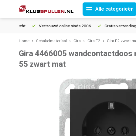
Alle categorieën
urrecht
Vertrouwd online sinds 2006
Gratis verzending vanaf
Home
Schakelmateriaal
Gira
Gira E2
Gira E2 zwart m
Gira 4466005 wandcontactdoos 
55 zwart mat