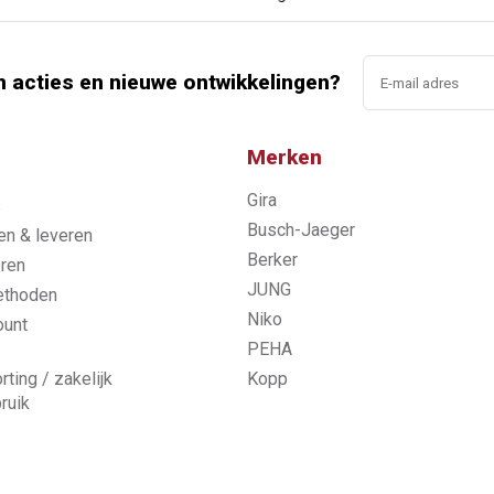
n acties en nieuwe ontwikkelingen?
Merken
Gira
s
Busch-Jaeger
n & leveren
Berker
ren
JUNG
ethoden
Niko
ount
PEHA
rting / zakelijk
Kopp
ruik