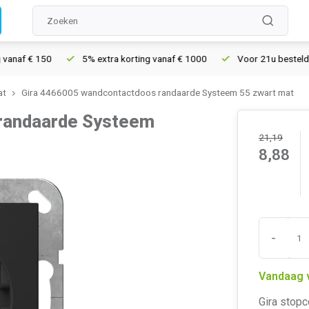
 € 150
5% extra korting vanaf € 1000
Voor 21u besteld, morge
at
Gira 4466005 wandcontactdoos randaarde Systeem 55 zwart mat
randaarde Systeem
21,19
8,88
-
Vandaag 
Gira stopc