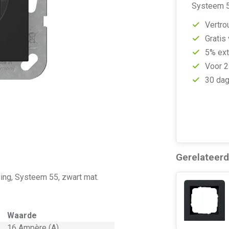
Systeem 5
Vertro
Gratis
5% ext
Voor 2
30 dag
Gerelateer
ng, Systeem 55, zwart mat.
Waarde
16 Ampère (A)